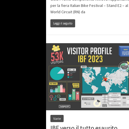
per la fiera Italian Bike Festival – Stand E2 – a
World Circuit (RN) da
Leggi il seguito
Varie
IBF verso il tutto esaurito