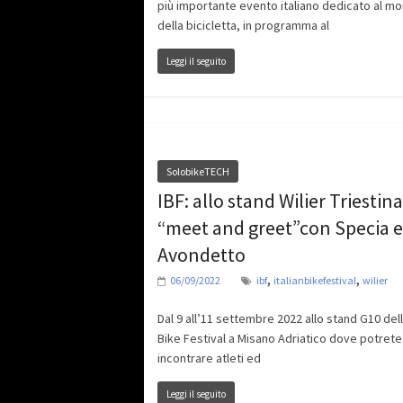
più importante evento italiano dedicato al m
della bicicletta, in programma al
Leggi il seguito
SolobikeTECH
IBF: allo stand Wilier Triestina
“meet and greet”con Specia e
Avondetto
,
,
06/09/2022
ibf
italianbikefestival
wilier
Dal 9 all’11 settembre 2022 allo stand G10 dell
Bike Festival a Misano Adriatico dove potrete
incontrare atleti ed
Leggi il seguito