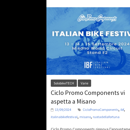
SolobikeTECH
Varie
Ciclo Promo Components vi
aspetta a Misano
,
,
13/09/2024
CicloPromoComponents
ibf
,
,
italinabikefestival
misano
ruotadellafortuna
Ciclo Promo Components rinnova l’appuntam