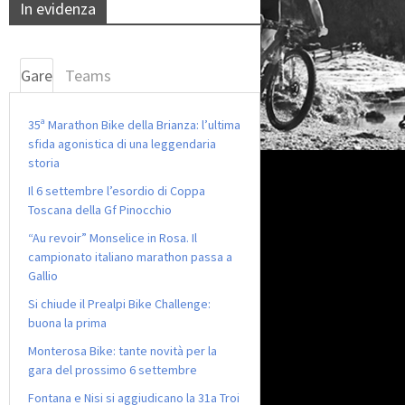
In evidenza
Gare
Teams
35ª Marathon Bike della Brianza: l’ultima
sfida agonistica di una leggendaria
storia
Il 6 settembre l’esordio di Coppa
Toscana della Gf Pinocchio
“Au revoir” Monselice in Rosa. Il
campionato italiano marathon passa a
Gallio
Si chiude il Prealpi Bike Challenge:
buona la prima
Monterosa Bike: tante novità per la
gara del prossimo 6 settembre
Fontana e Nisi si aggiudicano la 31a Troi