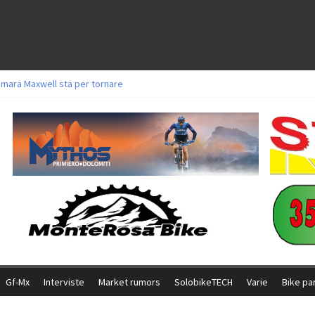
amara Maxwell sta per tornare
toli a Aldridge, Frei e Hutter. Argento per Zanotti tra gli Elite. Corvi fora ed 
ttorie per Ghibaudo, Grossmann e Gallis. Signorelli 5^ la migliore tra gli ital
ike della Brianza: l’ultima sfida agonistica di una leggendaria storia
l Team Relay firma il secondo argento azzurro a Monteceneri
Gf-Mx
Interviste
Market rumors
SolobikeTECH
Varie
Bike pa