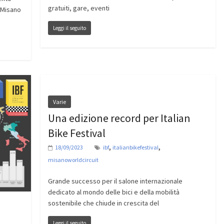
gratuiti, gare, eventi
l Misano
Leggi il seguito
Varie
Una edizione record per Italian
Bike Festival
,
,
18/09/2023
ibf
italianbikefestival
misanoworldcircuit
Grande successo per il salone internazionale
dedicato al mondo delle bici e della mobilità
sostenibile che chiude in crescita del
Leggi il seguito