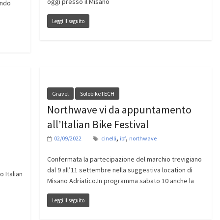
oggi presso il Misano
ondo
Leggi il seguito
Gravel
SolobikeTECH
Northwave vi da appuntamento
all’Italian Bike Festival
,
,
02/09/2022
cinelli
ibf
northwave
Confermata la partecipazione del marchio trevigiano
dal 9 all’11 settembre nella suggestiva location di
o Italian
Misano Adriatico.In programma sabato 10 anche la
Leggi il seguito