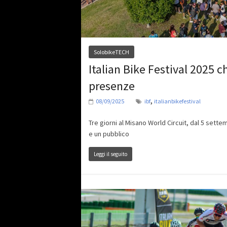
SolobikeTECH
Italian Bike Festival 2025 
presenze
,
08/09/2025
ibf
italianbikefestival
Tre giorni al Misano World Circuit, dal 5 set
e un pubblico
Leggi il seguito