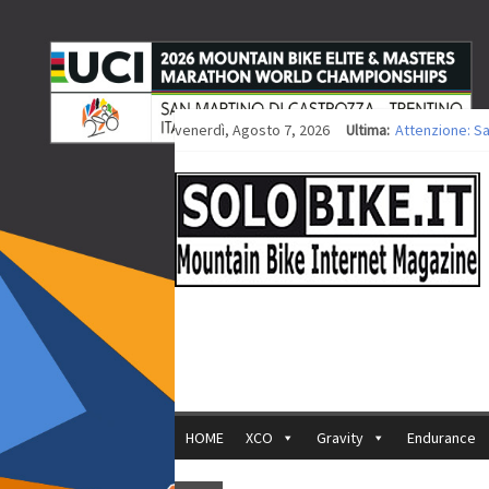
venerdì, Agosto 7, 2026
Ultima:
Attenzione: S
Europei XCO: ti
Europei XCO: vi
35ª Marathon B
Europei MTB: i
HOME
XCO
Gravity
Endurance