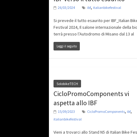
,
26/03/2024
ibf
italianbikefestival
Si prevede il tutto esaurito per IBF_Italian Bik
Festival 2024, Il salone internazionale della bic
terrà presso l’Autodromo di Misano dal 13 al
Leggi il seguito
SolobikeTECH
CicloPromoComponents vi
aspetta allo IBF
,
,
15/09/2023
CicloPromoComponents
ibf
italianbikefestival
Vieni a trovarci allo Stand N5 di Italian Bike Fest