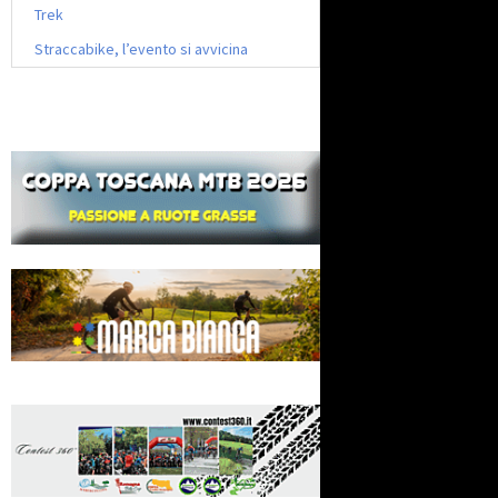
Trek
Straccabike, l’evento si avvicina