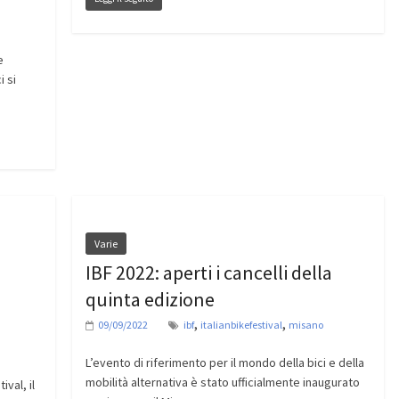
e
i si
Varie
IBF 2022: aperti i cancelli della
quinta edizione
,
,
09/09/2022
ibf
italianbikefestival
misano
L’evento di riferimento per il mondo della bici e della
mobilità alternativa è stato ufficialmente inaugurato
ival, il