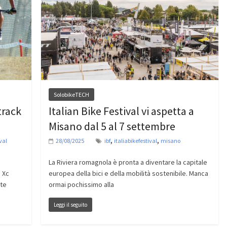
SolobikeTECH
track
Italian Bike Festival vi aspetta a
Misano dal 5 al 7 settembre
,
,
val
28/08/2025
ibf
italiabikefestival
misano
La Riviera romagnola è pronta a diventare la capitale
o Xc
europea della bici e della mobilità sostenibile. Manca
rte
ormai pochissimo alla
Leggi il seguito