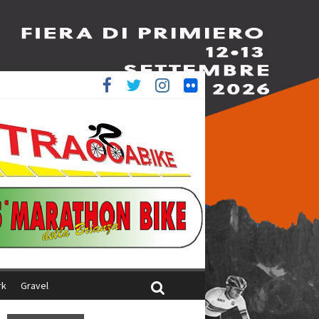
è 4^
iani
rk
Gravel