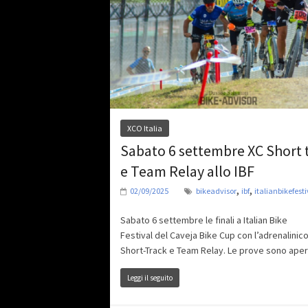
XCO Italia
Sabato 6 settembre XC Short 
e Team Relay allo IBF
,
,
02/09/2025
bikeadvisor
ibf
italianbikefesti
Sabato 6 settembre le finali a Italian Bike
Festival del Caveja Bike Cup con l’adrenalinic
Short-Track e Team Relay. Le prove sono ape
Leggi il seguito