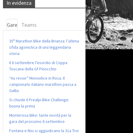
In evidenza
Gare
Teams
35ª Marathon Bike della Brianza: l’ultima
sfida agonistica di una leggendaria
storia
Il 6 settembre l’esordio di Coppa
Toscana della Gf Pinocchio
“Au revoir” Monselice in Rosa. Il
campionato italiano marathon passa a
Gallio
Si chiude il Prealpi Bike Challenge:
buona la prima
Monterosa Bike: tante novità per la
gara del prossimo 6 settembre
Fontana e Nisi si aggiudicano la 31a Troi