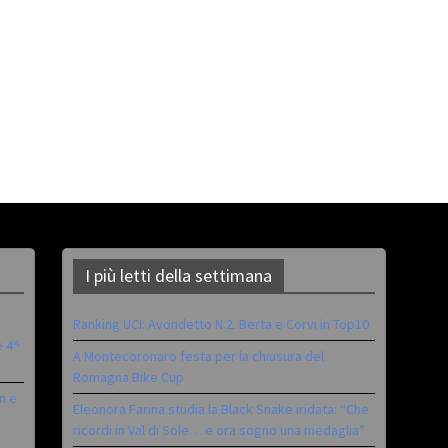
I più letti della settimana
Ranking UCI: Avondetto N.2. Berta e Corvi in Top10
è 4^
A Montecoronaro festa per la chiusura del
Romagna Bike Cup
n e
Eleonora Farina studia la Black Snake iridata: “Che
ricordi in Val di Sole… e ora sogno una medaglia”