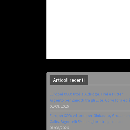
Articoli recenti
Europei XCO: titoli a Aldridge, Frei e Hutter.
Argento per Zanotti tra gli Elite. Corvi fora ed 
02/08/2026
Europei XCO: vittorie per Ghibaudo, Grossman
Gallis. Signorelli 5^ la migliore tra gli italiani
01/08/2026