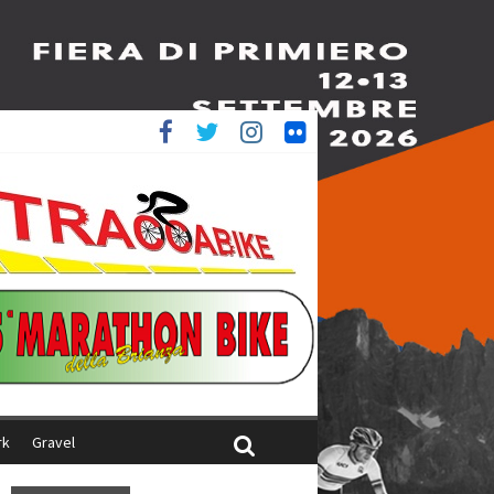
è 4^
ani
rk
Gravel