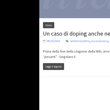
Varie
Un caso di doping anche ne
,
,
09/10/2023
antoninorubino
lucazanasca
Prima della fine della stagione della Mtb, arr
“pesanti” . Singolare il
Leggi il seguito