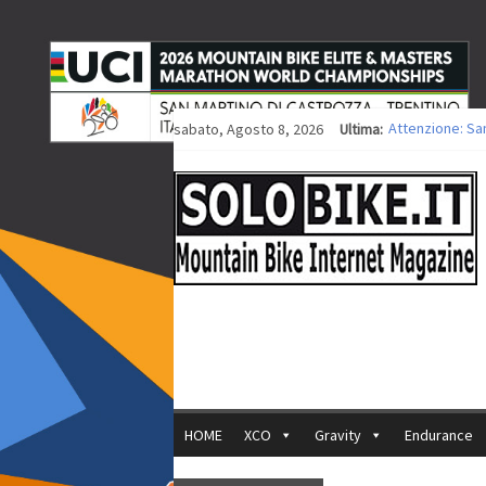
sabato, Agosto 8, 2026
Ultima:
Attenzione: Sa
Europei XCO: tit
Europei XCO: vit
35ª Marathon Bi
Europei MTB: i
HOME
XCO
Gravity
Endurance