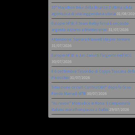
35ª Marathon Bike della Brianza: l’ultima sfida
agonistica di una leggendaria storia
01/08/202
Europei MTB: il Team Relay firma il secondo
argento azzurro a Monteceneri
31/07/2026
Attenzione: Samara Maxwell sta per tornare
31/07/2026
Europei MTB: a Juri Zanotti l’argento nell’XCC
30/07/2026
Il 6 settembre l’esordio di Coppa Toscana dell
Pinocchio
31/07/2026
Situazione circuiti Contest360° dopo la Gran
Fondo Marradi MTB
30/07/2026
“Au revoir” Monselice in Rosa. Il campionato
italiano marathon passa a Gallio
29/07/2026