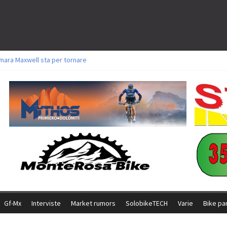
mara Maxwell sta per tornare
oli a Aldridge, Frei e Hutter. Argento per Zanotti tra gli Elite. Corvi fora ed 
torie per Ghibaudo, Grossmann e Gallis. Signorelli 5^ la migliore tra gli itali
ke della Brianza: l’ultima sfida agonistica di una leggendaria storia
l Team Relay firma il secondo argento azzurro a Monteceneri
Gf-Mx
Interviste
Market rumors
SolobikeTECH
Varie
Bike pa