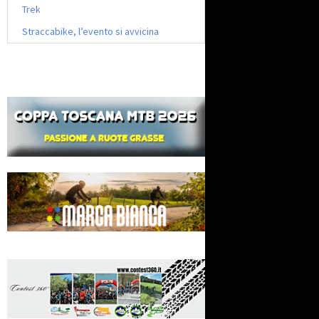
Trek
Straccabike, l’evento si avvicina