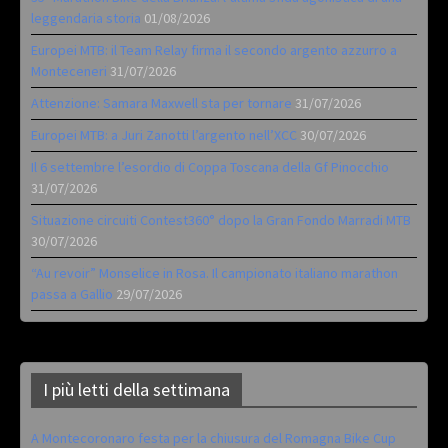
leggendaria storia
01/08/2026
Europei MTB: il Team Relay firma il secondo argento azzurro a
Monteceneri
31/07/2026
Attenzione: Samara Maxwell sta per tornare
31/07/2026
Europei MTB: a Juri Zanotti l’argento nell’XCC
30/07/2026
Il 6 settembre l’esordio di Coppa Toscana della Gf Pinocchio
31/07/2026
Situazione circuiti Contest360° dopo la Gran Fondo Marradi MTB
30/07/2026
“Au revoir” Monselice in Rosa. Il campionato italiano marathon
passa a Gallio
29/07/2026
I più letti della settimana
A Montecoronaro festa per la chiusura del Romagna Bike Cup