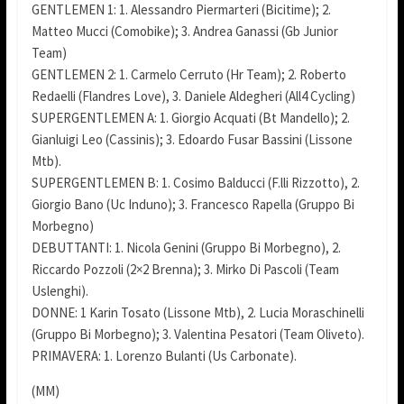
GENTLEMEN 1: 1. Alessandro Piermarteri (Bicitime); 2.
Matteo Mucci (Comobike); 3. Andrea Ganassi (Gb Junior
Team)
GENTLEMEN 2: 1. Carmelo Cerruto (Hr Team); 2. Roberto
Redaelli (Flandres Love), 3. Daniele Aldegheri (All4 Cycling)
SUPERGENTLEMEN A: 1. Giorgio Acquati (Bt Mandello); 2.
Gianluigi Leo (Cassinis); 3. Edoardo Fusar Bassini (Lissone
Mtb).
SUPERGENTLEMEN B: 1. Cosimo Balducci (F.lli Rizzotto), 2.
Giorgio Bano (Uc Induno); 3. Francesco Rapella (Gruppo Bi
Morbegno)
DEBUTTANTI: 1. Nicola Genini (Gruppo Bi Morbegno), 2.
Riccardo Pozzoli (2×2 Brenna); 3. Mirko Di Pascoli (Team
Uslenghi).
DONNE: 1 Karin Tosato (Lissone Mtb), 2. Lucia Moraschinelli
(Gruppo Bi Morbegno); 3. Valentina Pesatori (Team Oliveto).
PRIMAVERA: 1. Lorenzo Bulanti (Us Carbonate).
(MM)