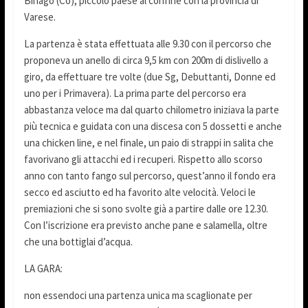
Binago (Co), piccolo paese al confine con la provincia di
Varese.
La partenza è stata effettuata alle 9.30 con il percorso che
proponeva un anello di circa 9,5 km con 200m di dislivello a
giro, da effettuare tre volte (due Sg, Debuttanti, Donne ed
uno per i Primavera). La prima parte del percorso era
abbastanza veloce ma dal quarto chilometro iniziava la parte
più tecnica e guidata con una discesa con 5 dossetti e anche
una chicken line, e nel finale, un paio di strappi in salita che
favorivano gli attacchi ed i recuperi. Rispetto allo scorso
anno con tanto fango sul percorso, quest’anno il fondo era
secco ed asciutto ed ha favorito alte velocità. Veloci le
premiazioni che si sono svolte già a partire dalle ore 12.30.
Con l’iscrizione era previsto anche pane e salamella, oltre
che una bottiglai d’acqua.
LA GARA:
non essendoci una partenza unica ma scaglionate per