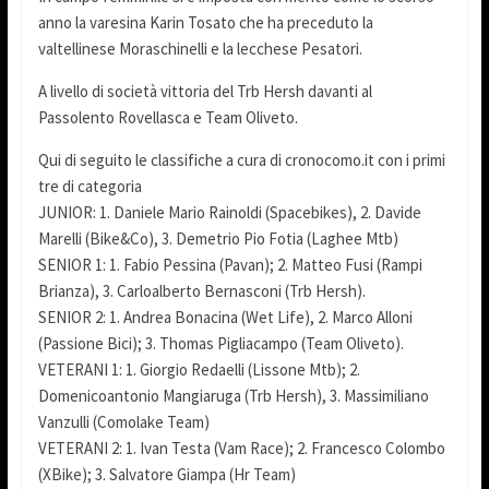
anno la varesina Karin Tosato che ha preceduto la
valtellinese Moraschinelli e la lecchese Pesatori.
A livello di società vittoria del Trb Hersh davanti al
Passolento Rovellasca e Team Oliveto.
Qui di seguito le classifiche a cura di cronocomo.it con i primi
tre di categoria
JUNIOR: 1. Daniele Mario Rainoldi (Spacebikes), 2. Davide
Marelli (Bike&Co), 3. Demetrio Pio Fotia (Laghee Mtb)
SENIOR 1: 1. Fabio Pessina (Pavan); 2. Matteo Fusi (Rampi
Brianza), 3. Carloalberto Bernasconi (Trb Hersh).
SENIOR 2: 1. Andrea Bonacina (Wet Life), 2. Marco Alloni
(Passione Bici); 3. Thomas Pigliacampo (Team Oliveto).
VETERANI 1: 1. Giorgio Redaelli (Lissone Mtb); 2.
Domenicoantonio Mangiaruga (Trb Hersh), 3. Massimiliano
Vanzulli (Comolake Team)
VETERANI 2: 1. Ivan Testa (Vam Race); 2. Francesco Colombo
(XBike); 3. Salvatore Giampa (Hr Team)