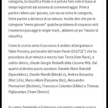
categoria, la classifica finale si é potuta fare solo in base ai
tempi registrati dal sistema di cronometraggio. Primi a
partire i bikers piu’ giovani, con via via tutte le categorie,
fatte partire a distanza di un minuto. Inutile dire che per le
categorie “meno giovani” qualche problema di sorpasso visti
i numerosi passaggi in single track , abbiano un po’ falsato la
classifica.
Come lo scorso anno il successo é andato al bergamasco
Fabio Pessina, portacolori del team Pavan (1h10’21”) che ha
preceduto di un minuto e mezzo Ivan Testa (Vam Race), e
subito dietro, chiude Giorgio Redaelli della Lissone Mtb. Dal
quarto al decimo posto assoluto: Daniele Mario Rainoldi
(Spacebikes), Davide Marelli (Bike&Co), Andrea Bonacina
(Wet Life), Marco Alloni (Passione Bici), Alessandro
Piermarteri (Bicitime), Francesco Colombo (XBike) e Thomas
Pigliacampo (Team Oliveto).
In campo femminile si é imposta con merito come lo scorso