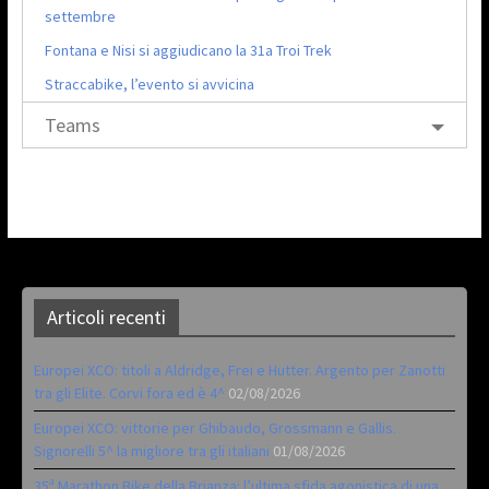
settembre
Fontana e Nisi si aggiudicano la 31a Troi Trek
Straccabike, l’evento si avvicina
Teams
Articoli recenti
Europei XCO: titoli a Aldridge, Frei e Hutter. Argento per Zanotti
tra gli Elite. Corvi fora ed è 4^
02/08/2026
Europei XCO: vittorie per Ghibaudo, Grossmann e Gallis.
Signorelli 5^ la migliore tra gli italiani
01/08/2026
35ª Marathon Bike della Brianza: l’ultima sfida agonistica di una