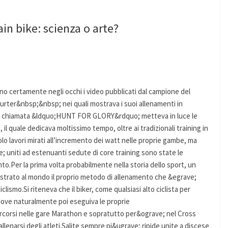
in bike: scienza o arte?
nno certamente negli occhi i video pubblicati dal campione del
rter&nbsp;&nbsp; nei quali mostrava i suoi allenamenti in
rica chiamata &ldquo;HUNT FOR GLORY&rdquo; metteva in luce le
 il quale dedicava moltissimo tempo, oltre ai tradizionali training in
olo lavori mirati all’incremento dei watt nelle proprie gambe, ma
e; uniti ad estenuanti sedute di core training sono state le
to.Per la prima volta probabilmente nella storia dello sport, un
trato al mondo il proprio metodo di allenamento che &egrave;
clismo.Si riteneva che il biker, come qualsiasi alto ciclista per
 dove naturalmente poi eseguiva le proprie
rcorsi nelle gare Marathon e sopratutto per&ograve; nel Cross
lenarsi degli atleti.Salite sempre pi&ugrave; ripide unite a discese