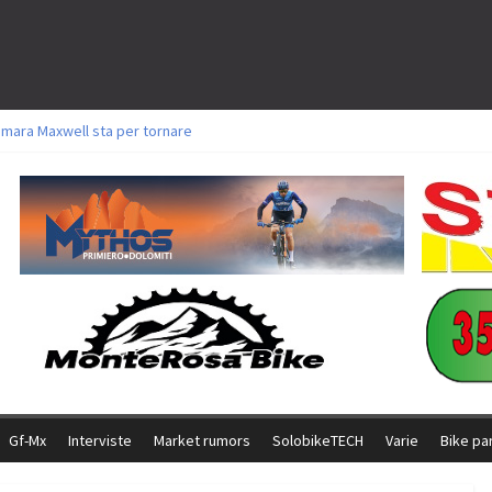
amara Maxwell sta per tornare
toli a Aldridge, Frei e Hutter. Argento per Zanotti tra gli Elite. Corvi fora ed 
ttorie per Ghibaudo, Grossmann e Gallis. Signorelli 5^ la migliore tra gli ital
ike della Brianza: l’ultima sfida agonistica di una leggendaria storia
l Team Relay firma il secondo argento azzurro a Monteceneri
Gf-Mx
Interviste
Market rumors
SolobikeTECH
Varie
Bike pa