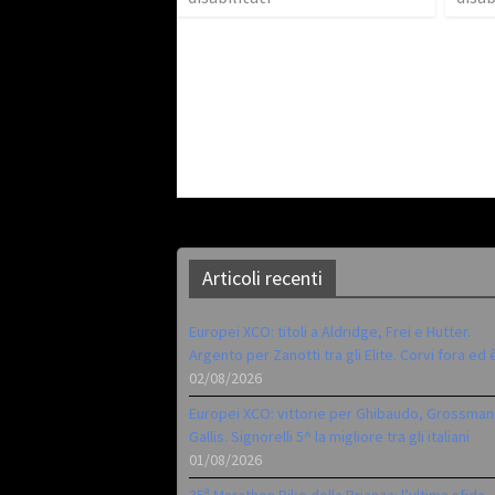
Articoli recenti
Europei XCO: titoli a Aldridge, Frei e Hutter.
Argento per Zanotti tra gli Elite. Corvi fora ed 
02/08/2026
Europei XCO: vittorie per Ghibaudo, Grossman
Gallis. Signorelli 5^ la migliore tra gli italiani
01/08/2026