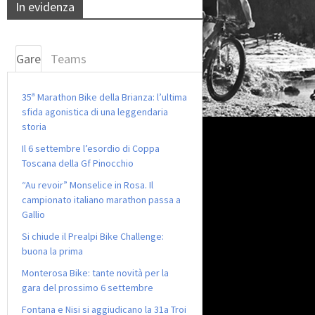
In evidenza
Gare
Teams
35ª Marathon Bike della Brianza: l’ultima
sfida agonistica di una leggendaria
storia
Il 6 settembre l’esordio di Coppa
Toscana della Gf Pinocchio
“Au revoir” Monselice in Rosa. Il
campionato italiano marathon passa a
Gallio
Si chiude il Prealpi Bike Challenge:
buona la prima
Monterosa Bike: tante novità per la
gara del prossimo 6 settembre
Fontana e Nisi si aggiudicano la 31a Troi