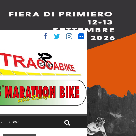
è 4^
iani
rk
Gravel