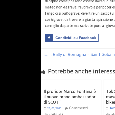
di capire come possono essere d&rsquo;aiuto
meteo non &egrave; favorevole per poter eff
fango ci si pu&ograve; divertire un sacco) vi
cos&igrave; da trovare la giusta ispirazione
consiglio da parte mia scrivete pure a : gio
Condividi su Facebook
←
Il Rally di Romagna – Saint Gobain 
Potrebbe anche interess
Il prorider Marco Fontana è
Tek 
il nuovo brand ambassador
masc
di SCOTT
bike
Commenti
23/01/2023
10/
disabilitati
disab