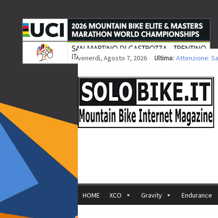
venerdì, Agosto 7, 2026
Ultima:
Attenzione: S
Europei XCO: ti
Europei XCO: vi
35ª Marathon B
Europei MTB: i
HOME
XCO
Gravity
Endurance