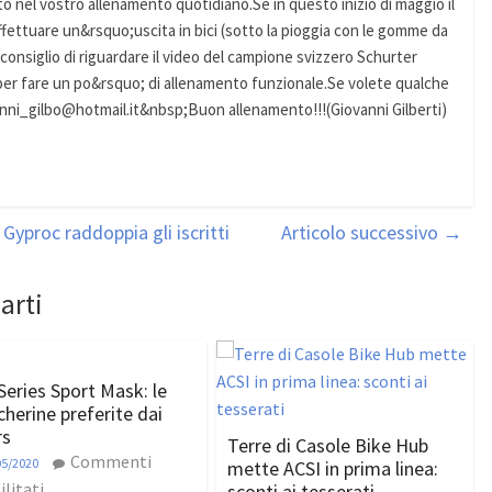
 nel vostro allenamento quotidiano.Se in questo inizio di maggio il
ettuare un&rsquo;uscita in bici (sotto la pioggia con le gomme da
 consiglio di riguardare il video del campione svizzero Schurter
 per fare un po&rsquo; di allenamento funzionale.Se volete qualche
vanni_gilbo@hotmail.it&nbsp;Buon allenamento!!!(Giovanni Gilberti)
Gyproc raddoppia gli iscritti
Articolo successivo
→
arti
Series Sport Mask: le
herine preferite dai
rs
Terre di Casole Bike Hub
Commenti
05/2020
mette ACSI in prima linea:
ilitati
sconti ai tesserati,