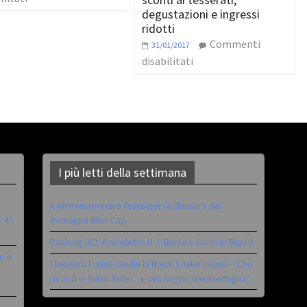
degustazioni e ingressi
ridotti
Commenti
31/01/2017
disabilitati
I più letti della settimana
A Montecoronaro festa per la chiusura del
è 4^
Romagna Bike Cup
Ranking UCI: Avondetto N.2. Berta e Corvi in Top10
n e
Eleonora Farina studia la Black Snake iridata: “Che
ricordi in Val di Sole… e ora sogno una medaglia”