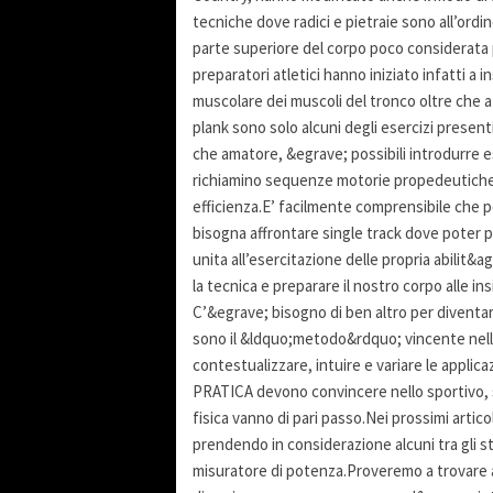
tecniche dove radici e pietraie sono all’ordi
parte superiore del corpo poco considerata 
preparatori atletici hanno iniziato infatti a 
muscolare dei muscoli del tronco oltre che a q
plank sono solo alcuni degli esercizi presen
che amatore, &egrave; possibili introdurre ese
richiamino sequenze motorie propedeutiche a
efficienza.E’ facilmente comprensibile che pe
bisogna affrontare single track dove poter 
unita all’esercitazione delle propria abilit&
la tecnica e preparare il nostro corpo alle 
C’&egrave; bisogno di ben altro per diventare
sono il &ldquo;metodo&rdquo; vincente nell’a
contestualizzare, intuire e variare le appl
PRATICA devono convincere nello sportivo, s
fisica vanno di pari passo.Nei prossimi arti
prendendo in considerazione alcuni tra gli 
misuratore di potenza.Proveremo a trovare 