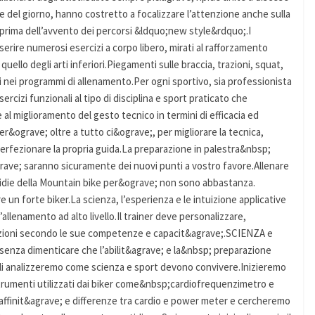
ne del giorno, hanno costretto a focalizzare l’attenzione anche sulla
prima dell’avvento dei percorsi &ldquo;new style&rdquo;.I
inserire numerosi esercizi a corpo libero, mirati al rafforzamento
uello degli arti inferiori.Piegamenti sulle braccia, trazioni, squat,
ti nei programmi di allenamento.Per ogni sportivo, sia professionista
rcizi funzionali al tipo di disciplina e sport praticato che
l miglioramento del gesto tecnico in termini di efficacia ed
r&ograve; oltre a tutto ci&ograve;, per migliorare la tecnica,
perfezionare la propria guida.La preparazione in palestra&nbsp;
agrave; saranno sicuramente dei nuovi punti a vostro favore.Allenare
insidie della Mountain bike per&ograve; non sono abbastanza.
 un forte biker.La scienza, l’esperienza e le intuizione applicative
llenamento ad alto livello.Il trainer deve personalizzare,
icazioni secondo le sue competenze e capacit&agrave;.SCIENZA e
enza dimenticare che l’abilit&agrave; e la&nbsp; preparazione
coli analizzeremo come scienza e sport devono convivere.Inizieremo
strumenti utilizzati dai biker come&nbsp;cardiofrequenzimetro e
affinit&agrave; e differenze tra cardio e power meter e cercheremo