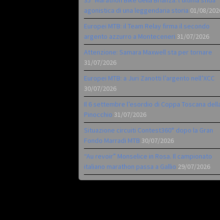
35ª Marathon Bike della Brianza: l’ultima sfida
agonistica di una leggendaria storia
01/08/202
Europei MTB: il Team Relay firma il secondo
argento azzurro a Monteceneri
31/07/2026
Attenzione: Samara Maxwell sta per tornare
31/07/2026
Europei MTB: a Juri Zanotti l’argento nell’XCC
30/07/2026
Il 6 settembre l’esordio di Coppa Toscana dell
Pinocchio
31/07/2026
Situazione circuiti Contest360° dopo la Gran
Fondo Marradi MTB
30/07/2026
“Au revoir” Monselice in Rosa. Il campionato
italiano marathon passa a Gallio
29/07/2026