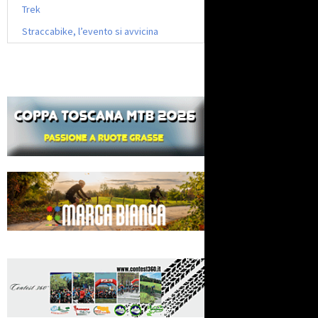
Trek
Straccabike, l’evento si avvicina