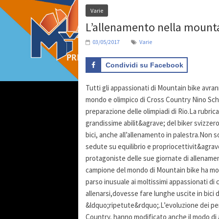
Varie
L’allenamento nella mounta
03/05/2017
Varie
Condividi su Facebook
Tutti gli appassionati di Mountain bike avra
mondo e olimpico di Cross Country Nino Schu
preparazione delle olimpiadi di Rio.La rub
grandissime abilit&agrave; del biker svizzero,
bici, anche all’allenamento in palestra.Non s
sedute su equilibrio e propriocettivit&agrav
protagoniste delle sue giornate di allenamen
campione del mondo di Mountain bike ha mos
parso inusuale ai moltissimi appassionati di ci
allenarsi,dovesse fare lunghe uscite in bici
&ldquo;ripetute&rdquo;.L’evoluzione dei pe
Country, hanno modificato anche il modo di al