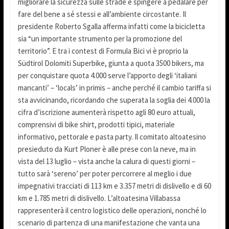
migliorare la sicurezza sulle strade e spingere a pedalare per
fare del bene a sé stessi e all’ambiente circostante. Il
presidente Roberto Sgalla afferma infatti come la bicicletta
sia “un importante strumento per la promozione del
territorio”. E tra i contest di Formula Bici vi è proprio la
Südtirol Dolomiti Superbike, giunta a quota 3500 bikers, ma
per conquistare quota 4.000 serve l’apporto degli ‘italiani
mancanti’ – ‘locals’ in primis – anche perché il cambio tariffa si
sta avvicinando, ricordando che superata la soglia dei 4.000 la
cifra d’iscrizione aumenterà rispetto agli 80 euro attuali,
comprensivi di bike shirt, prodotti tipici, materiale
informativo, pettorale e pasta party. Il comitato altoatesino
presieduto da Kurt Ploner è alle prese con la neve, ma in
vista del 13 luglio – vista anche la calura di questi giorni –
tutto sarà ‘sereno’ per poter percorrere al meglio i due
impegnativi tracciati di 113 km e 3.357 metri di dislivello e di 60
km e 1.785 metri di dislivello. L’altoatesina Villabassa
rappresenterà il centro logistico delle operazioni, nonché lo
scenario di partenza di una manifestazione che vanta una