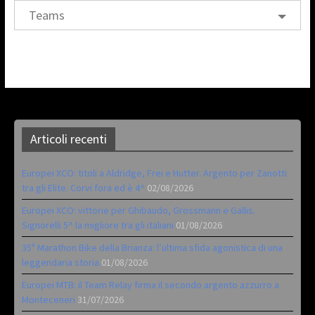
Teams
Articoli recenti
Europei XCO: titoli a Aldridge, Frei e Hutter. Argento per Zanotti
tra gli Elite. Corvi fora ed è 4^
02/08/2026
Europei XCO: vittorie per Ghibaudo, Grossmann e Gallis.
Signorelli 5^ la migliore tra gli italiani
01/08/2026
35ª Marathon Bike della Brianza: l’ultima sfida agonistica di una
leggendaria storia
01/08/2026
Europei MTB: il Team Relay firma il secondo argento azzurro a
Monteceneri
31/07/2026