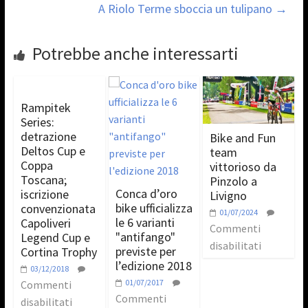
A Riolo Terme sboccia un tulipano
→
Potrebbe anche interessarti
Rampitek
Series:
detrazione
Bike and Fun
Deltos Cup e
team
Coppa
vittorioso da
Toscana;
Pinzolo a
Conca d’oro
iscrizione
Livigno
bike ufficializza
convenzionata
01/07/2024
le 6 varianti
Capoliveri
Commenti
"antifango"
Legend Cup e
disabilitati
previste per
Cortina Trophy
l’edizione 2018
03/12/2018
01/07/2017
Commenti
Commenti
disabilitati