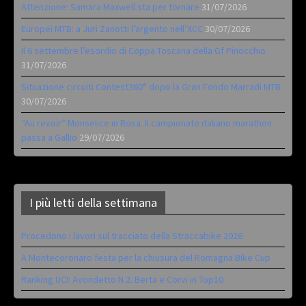
Attenzione: Samara Maxwell sta per tornare
31/07/2026
Europei MTB: a Juri Zanotti l’argento nell’XCC
30/07/2026
Il 6 settembre l’esordio di Coppa Toscana della Gf Pinocchio
31/07/2026
Situazione circuiti Contest360° dopo la Gran Fondo Marradi MTB
30/07/2026
“Au revoir” Monselice in Rosa. Il campionato italiano marathon
passa a Gallio
29/07/2026
I più letti della settimana
Procedono i lavori sul tracciato della Straccabike 2026
A Montecoronaro festa per la chiusura del Romagna Bike Cup
Ranking UCI: Avondetto N.2. Berta e Corvi in Top10