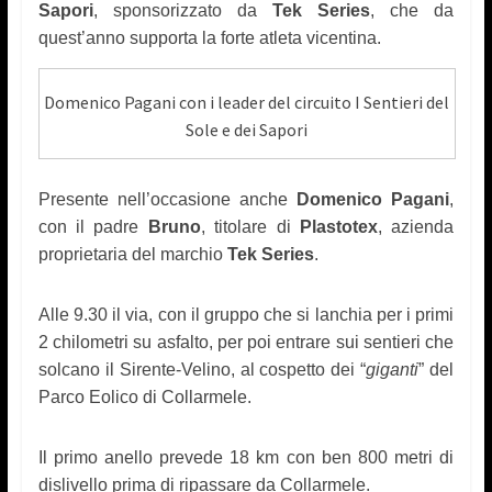
Sapori
, sponsorizzat
o
da
Tek Series
, che da
quest’anno supporta
la forte atleta vicentina.
Domenico Pagani con i leader del circuito I Sentieri del
Sole e dei Sapori
Presente nell’occasione anche
Domenico
Pagani
,
con il padre
Bruno
, titolare di
Plastotex
, azienda
proprietaria del marchio
Tek Series
.
Alle 9.30 il via, con il gruppo che si lanchia
p
er i primi
2 chilometri su asfalto, per poi entrare sui sentieri che
solcano il Sirente-Velino, al cospetto dei “
giganti
” del
Parco Eolico di Collarmele.
Il primo anello prevede 18 km con ben 800 metri di
dislivello prima di ripassare da Collarmele.