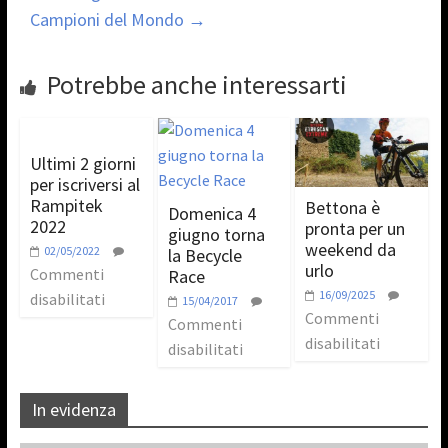
Campioni del Mondo
→
Potrebbe anche interessarti
Ultimi 2 giorni
per iscriversi al
Rampitek
Bettona è
Domenica 4
2022
pronta per un
giugno torna
weekend da
02/05/2022
la Becycle
urlo
Commenti
Race
16/09/2025
disabilitati
15/04/2017
Commenti
Commenti
disabilitati
disabilitati
In evidenza