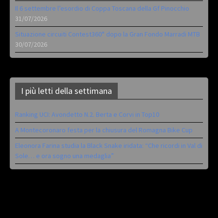
Il 6 settembre l’esordio di Coppa Toscana della Gf Pinocchio
31/07/2026
Situazione circuiti Contest360° dopo la Gran Fondo Marradi MTB
30/07/2026
I più letti della settimana
Ranking UCI: Avondetto N.2. Berta e Corvi in Top10
A Montecoronaro festa per la chiusura del Romagna Bike Cup
Eleonora Farina studia la Black Snake iridata: “Che ricordi in Val di
Sole… e ora sogno una medaglia”