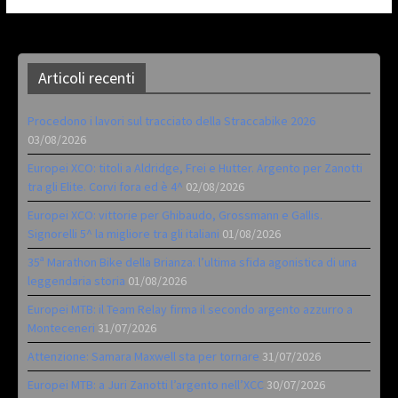
Articoli recenti
Procedono i lavori sul tracciato della Straccabike 2026
03/08/2026
Europei XCO: titoli a Aldridge, Frei e Hutter. Argento per Zanotti
tra gli Elite. Corvi fora ed è 4^
02/08/2026
Europei XCO: vittorie per Ghibaudo, Grossmann e Gallis.
Signorelli 5^ la migliore tra gli italiani
01/08/2026
35ª Marathon Bike della Brianza: l’ultima sfida agonistica di una
leggendaria storia
01/08/2026
Europei MTB: il Team Relay firma il secondo argento azzurro a
Monteceneri
31/07/2026
Attenzione: Samara Maxwell sta per tornare
31/07/2026
Europei MTB: a Juri Zanotti l’argento nell’XCC
30/07/2026