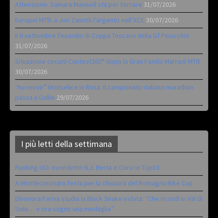
Attenzione: Samara Maxwell sta per tornare
31/07/2026
Europei MTB: a Juri Zanotti l’argento nell’XCC
30/07/2026
Il 6 settembre l’esordio di Coppa Toscana della Gf Pinocchio
31/07/2026
Situazione circuiti Contest360° dopo la Gran Fondo Marradi MTB
30/07/2026
“Au revoir” Monselice in Rosa. Il campionato italiano marathon
passa a Gallio
29/07/2026
I più letti della settimana
Ranking UCI: Avondetto N.2. Berta e Corvi in Top10
A Montecoronaro festa per la chiusura del Romagna Bike Cup
Eleonora Farina studia la Black Snake iridata: “Che ricordi in Val di
Sole… e ora sogno una medaglia”