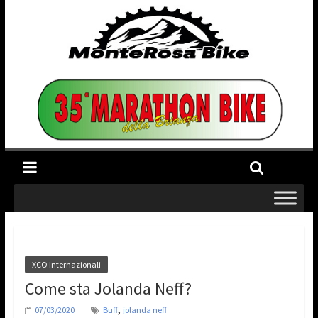
XCO Internazionali
Come sta Jolanda Neff?
,
07/03/2020
Buff
jolanda neff