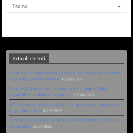
Teams
Articoli recenti
Europei XCO: titoli a Aldridge, Frei e Hutter. Argento per Zanotti
tra gli Elite. Corvi fora ed è 4^
02/08/2026
Europei XCO: vittorie per Ghibaudo, Grossmann e Gallis.
Signorelli 5^ la migliore tra gli italiani
01/08/2026
35ª Marathon Bike della Brianza: l’ultima sfida agonistica di una
leggendaria storia
01/08/2026
Europei MTB: il Team Relay firma il secondo argento azzurro a
Monteceneri
31/07/2026