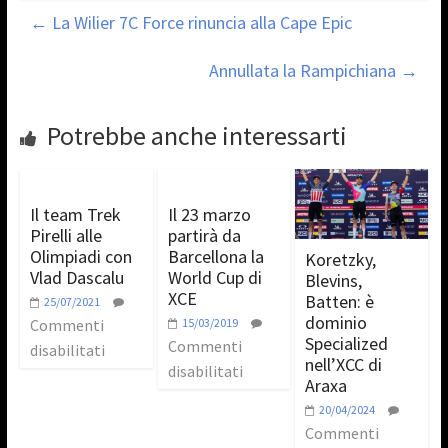
←
La Wilier 7C Force rinuncia alla Cape Epic
Annullata la Rampichiana
→
Potrebbe anche interessarti
Il team Trek
Il 23 marzo
Pirelli alle
partirà da
Olimpiadi con
Barcellona la
Koretzky,
Vlad Dascalu
World Cup di
Blevins,
XCE
Batten: è
25/07/2021
dominio
Commenti
15/03/2019
Specialized
Commenti
disabilitati
nell’XCC di
disabilitati
Araxa
20/04/2024
Commenti