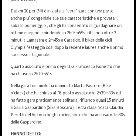
Dal km 20 per Billi é iniziata la “vera” gara con una parte
anche piu’ congeniale alle sue caratteristiche e provata il
sabato pomeriggio , che gli ha consentito di guadagnare un
ottimo margine, chiudendo in 2h05m59s, rifilando oltre 2
minuti a Lamastra e 2m45s a Caratide. Il biker della cicli
Olympia festeggia cosi dopo la recente laurea anche il primo
successo stagionale.
Quarto assoluto e primo degli U23 Francesco Bonetto che
ha chiuso in 2h10m51s.
Nella gara femminile ha dominato Marta Pastore (Bike
o’clock) che ha chiuso al 76. posto assoluto in 2h39m33s ed
ha fatto gara praticamente solitaria, rifilando quasi 15 minuti
a Giulia Gaspardino (Sixs Boscaro). Terza classificata Claudia
Peretti del Vittoria bright racing shox che ha accusato 1m30s
dalla Gaspardino.
HANNO DETTO: