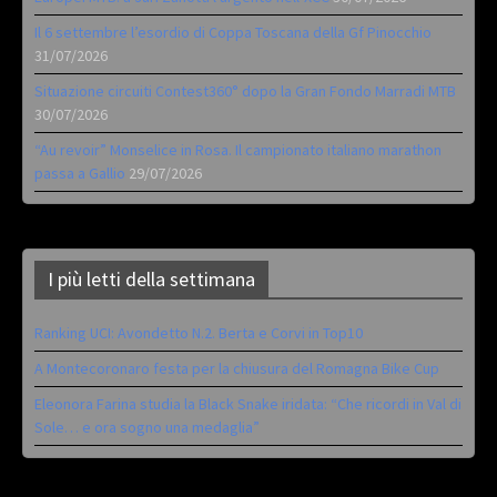
Il 6 settembre l’esordio di Coppa Toscana della Gf Pinocchio
31/07/2026
Situazione circuiti Contest360° dopo la Gran Fondo Marradi MTB
30/07/2026
“Au revoir” Monselice in Rosa. Il campionato italiano marathon
passa a Gallio
29/07/2026
I più letti della settimana
Ranking UCI: Avondetto N.2. Berta e Corvi in Top10
A Montecoronaro festa per la chiusura del Romagna Bike Cup
Eleonora Farina studia la Black Snake iridata: “Che ricordi in Val di
Sole… e ora sogno una medaglia”