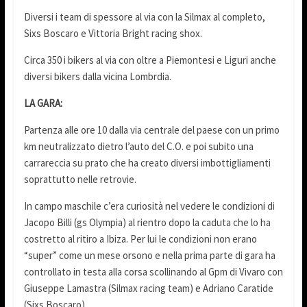
Diversi i team di spessore al via con la Silmax al completo,
Sixs Boscaro e Vittoria Bright racing shox.
Circa 350 i bikers al via con oltre a Piemontesi e Liguri anche
diversi bikers dalla vicina Lombrdia.
LA GARA:
Partenza alle ore 10 dalla via centrale del paese con un primo
km neutralizzato dietro l’auto del C.O. e poi subito una
carrareccia su prato che ha creato diversi imbottigliamenti
soprattutto nelle retrovie.
In campo maschile c’era curiosità nel vedere le condizioni di
Jacopo Billi (gs Olympia) al rientro dopo la caduta che lo ha
costretto al ritiro a Ibiza. Per lui le condizioni non erano
“super” come un mese orsono e nella prima parte di gara ha
controllato in testa alla corsa scollinando al Gpm di Vivaro con
Giuseppe Lamastra (Silmax racing team) e Adriano Caratide
(Sixs Boscaro).