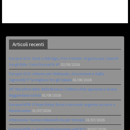
Articoli recenti
Europei XCO: titoli a Aldridge, Frei e Hutter. Argento per Zanotti
tra gli Elite. Corvi fora ed è 4^
02/08/2026
Europei XCO: vittorie per Ghibaudo, Grossmann e Gallis.
Signorelli 5^ la migliore tra gli italiani
01/08/2026
35ª Marathon Bike della Brianza: l’ultima sfida agonistica di una
leggendaria storia
01/08/2026
Europei MTB: il Team Relay firma il secondo argento azzurro a
Monteceneri
31/07/2026
Attenzione: Samara Maxwell sta per tornare
31/07/2026
Europei MTB: a Juri Zanotti l’argento nell’XCC
30/07/2026