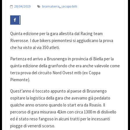
,
28/04/2019
bramaterra
jacopo billi
Quinta edizione per la gara allestita dal Racing team
Riverosse. I due bikers piemontesi si aggiudicano la prova
che ha visto al via 350 atleti.
Partenza ed arrivo a Brusnengo in provincia di Biella per la
quinta edizione della granfondo che era anche valevole come
terza prova del circuito Nord Ovest mtb (ex Coppa
Piemonte).
Quest’anno é toccato appunto al paese di Brusnengo
ospitare la logistica della gara che avevamo già pedalato
qualche anno orsono quando lo start era da Roasio. Il
percorso di gara misurava 41km con circa 1300 m di dislivello
ed é stato reso fangoso in alcuni tratti per le incessanti
piogge di venerdi scorso.