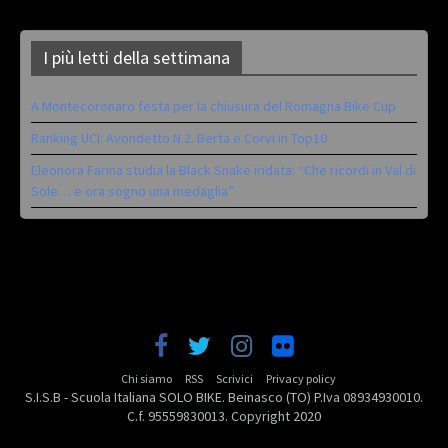
I più letti della settimana
A Montecoronaro festa per la chiusura del Romagna Bike Cup
Ranking UCI: Avondetto N.2. Berta e Corvi in Top10
Eleonora Farina studia la Black Snake iridata: “Che ricordi in Val di
Sole… e ora sogno una medaglia”
Chi siamo
RSS
Scrivici
Privacy policy
S.I.S.B - Scuola Italiana SOLO BIKE. Beinasco (TO) P.Iva 08934930010.
C.f. 95559830013. Copyright 2020