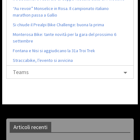
“Au revoir” Monselice in Rosa. Il campionato italiano
marathon passa a Gallio
Si chiude il Prealpi Bike Challenge: buona la prima
Monterosa Bike: tante novità per la gara del prossimo 6
settembre
Fontana e Nisi si aggiudicano la 31a Troi Trek
Straccabike, l’evento si avvicina
Teams
Articoli recenti