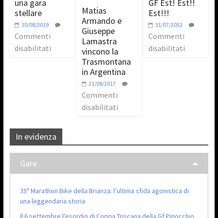
una gara
GF Est! Est!!
Matias
stellare
Est!!!
Armando e
30/08/2019
31/07/2022
Giuseppe
Commenti
Commenti
Lamastra
disabilitati
disabilitati
vincono la
Trasmontana
in Argentina
21/08/2017
Commenti
disabilitati
In evidenza
Gare
35ª Marathon Bike della Brianza: l’ultima sfida agonistica di
una leggendaria storia
Il 6 settembre l’esordio di Coppa Toscana della Gf Pinocchio