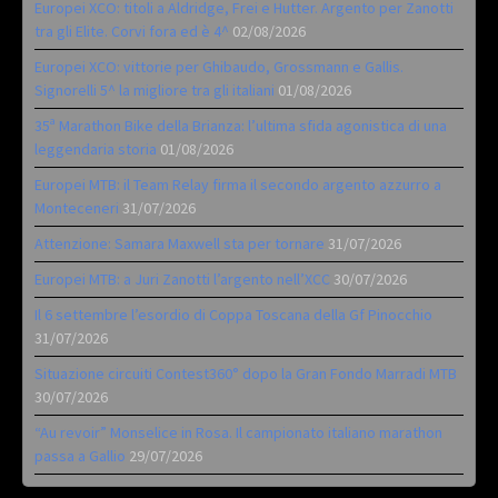
Europei XCO: titoli a Aldridge, Frei e Hutter. Argento per Zanotti
tra gli Elite. Corvi fora ed è 4^
02/08/2026
Europei XCO: vittorie per Ghibaudo, Grossmann e Gallis.
Signorelli 5^ la migliore tra gli italiani
01/08/2026
35ª Marathon Bike della Brianza: l’ultima sfida agonistica di una
leggendaria storia
01/08/2026
Europei MTB: il Team Relay firma il secondo argento azzurro a
Monteceneri
31/07/2026
Attenzione: Samara Maxwell sta per tornare
31/07/2026
Europei MTB: a Juri Zanotti l’argento nell’XCC
30/07/2026
Il 6 settembre l’esordio di Coppa Toscana della Gf Pinocchio
31/07/2026
Situazione circuiti Contest360° dopo la Gran Fondo Marradi MTB
30/07/2026
“Au revoir” Monselice in Rosa. Il campionato italiano marathon
passa a Gallio
29/07/2026