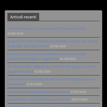
Articoli recenti
Procedono i lavori sul tracciato della Straccabike 2026
03/08/2026
Europei XCO: titoli a Aldridge, Frei e Hutter. Argento per Zanotti
tra gli Elite. Corvi fora ed è 4^
02/08/2026
Europei XCO: vittorie per Ghibaudo, Grossmann e Gallis.
Signorelli 5^ la migliore tra gli italiani
01/08/2026
35ª Marathon Bike della Brianza: l’ultima sfida agonistica di una
leggendaria storia
01/08/2026
Europei MTB: il Team Relay firma il secondo argento azzurro a
Monteceneri
31/07/2026
Attenzione: Samara Maxwell sta per tornare
31/07/2026
Europei MTB: a Juri Zanotti l’argento nell’XCC
30/07/2026