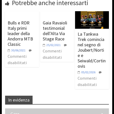
Potrebbe anche interessarti
Bulls e RDR
Gaia Ravaioli
Italy primi
testimonial
leader della
dell’Alta Via
La Tankwa
Andorra MTB
Stage Race
Trek comincia
Classic
nel segno di
25/02/2021
Joubert/Norti
30/06/2021
Commenti
e e
Commenti
disabilitati
Seiwald/Cortin
disabilitati
ovis
05/02/2026
Commenti
disabilitati
In evidenza
Gare