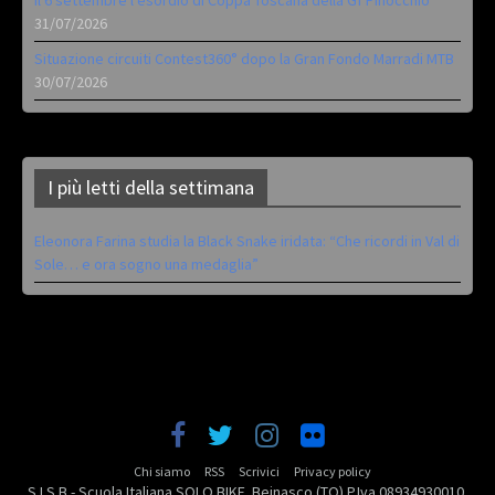
Il 6 settembre l’esordio di Coppa Toscana della Gf Pinocchio
31/07/2026
Situazione circuiti Contest360° dopo la Gran Fondo Marradi MTB
30/07/2026
I più letti della settimana
Eleonora Farina studia la Black Snake iridata: “Che ricordi in Val di
Sole… e ora sogno una medaglia”
Chi siamo
RSS
Scrivici
Privacy policy
S.I.S.B - Scuola Italiana SOLO BIKE. Beinasco (TO) P.Iva 08934930010.