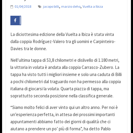
,
,
01/04/2018
jacopo billi
marzio deho
Vuelta a Ibiza
La diciottesima edizione della Vuelta a Ibiza è stata vinta
dalla coppia Rodríguez-Valero tra gli uomini e Carpinteiro-
Davies tra le donne.
Nell’ultima tappa di 53,8 chilometri e dislivello di 1.180 metri,
la vittoria in volata è andata alla coppia Carrasco-Zubero. La
tappa ha visto tutti i migliori insieme e solo una caduta di Billi
a pochi chilometri dal traguardo non ha permesso alla coppia
italiana di giocarsi la volata. Quarta piazza di tappa, ma
soprattutto seconda posizione nella classifica generale.
“Siamo molto felici di aver vinto qui un altro anno. Per noi è
un’esperienza perfetta, in attesa dei prossimi importanti
appuntamenti abbiamo fatto dei giorni di qualità che ci
aiutano a prendere un po’ più di forma”, ha detto Pablo