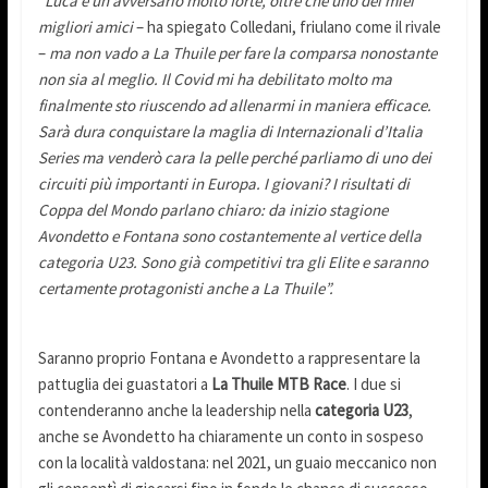
“Luca è un avversario molto forte, oltre che uno dei miei
migliori amici
– ha spiegato Colledani, friulano come il rivale
–
ma non vado a La Thuile per fare la comparsa nonostante
non sia al meglio. Il Covid mi ha debilitato molto ma
finalmente sto riuscendo ad allenarmi in maniera efficace.
Sarà dura conquistare la maglia di Internazionali d’Italia
Series ma venderò cara la pelle perché parliamo di uno dei
circuiti più importanti in Europa. I giovani? I risultati di
Coppa del Mondo parlano chiaro: da inizio stagione
Avondetto e Fontana sono costantemente al vertice della
categoria U23. Sono già competitivi tra gli Elite e saranno
certamente protagonisti anche a La Thuile”.
Saranno proprio Fontana e Avondetto a rappresentare la
pattuglia dei guastatori a
La Thuile MTB Race
. I due si
contenderanno anche la leadership nella
categoria U23
,
anche se Avondetto ha chiaramente un conto in sospeso
con la località valdostana: nel 2021, un guaio meccanico non