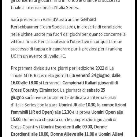
gli consentì di giocarsi fino in fondo le chance di successo
finale a Internazionali d’Italia Series.
Sarà presente in Valle d’Aosta anche
Gerhard
Kerschbaumer
(Team Specialized), in crescita di condizione
nelle ultime uscite ma fuori dai giochi per quanto concerne la
vittoria finale. Per l’altoatesino l’obiettivo è conquistare un
successo di tappa e incamerare punti preziosi per il ranking
UCI in un evento di livello HC.
Programma diviso su tre giorni per l’edizione 2022 di La
Thuile MTB Race: nella giornata di
venerdì 24 giugno
,
dalle
16.00 alle 18.00
si terranno i
Campionati Italiani giovanili di
Cross Country Eliminator
. La giornata di
sabato 25
giugno
sarà invece totalmente dedicata a Internazionali
d’Italia Series con la gara
Uomini JR alle 10.30
, le
competizioni
femminili (JR ed Open) alle 12.30
e la prova
Uomini Open alle
15.00
. Domenica chiusura con le competizioni giovanili di
Cross Country (
Uomini Esordienti alle 09.00
,
Donne
Esordienti alle 10.00
,
Donne Allieve alle 11.00
e
Uomini Allievi