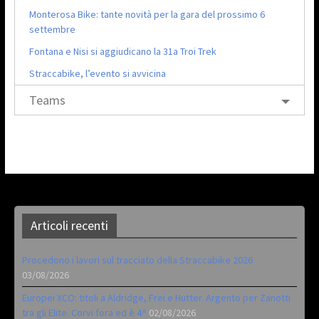
Monterosa Bike: tante novità per la gara del prossimo 6
settembre
Fontana e Nisi si aggiudicano la 31a Troi Trek
Straccabike, l’evento si avvicina
Teams
Articoli recenti
Procedono i lavori sul tracciato della Straccabike 2026
03/08/2026
Europei XCO: titoli a Aldridge, Frei e Hutter. Argento per Zanotti
tra gli Elite. Corvi fora ed è 4^
02/08/2026