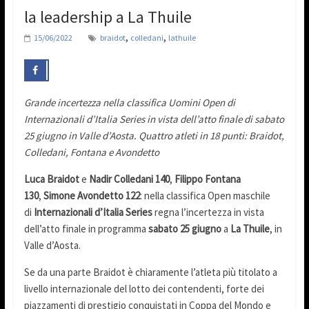
la leadership a La Thuile
,
,
15/06/2022
braidot
colledani
lathuile
Grande incertezza nella classifica Uomini Open di
Internazionali d’Italia Series in vista dell’atto finale di sabato
25 giugno in Valle d’Aosta. Quattro atleti in 18 punti: Braidot,
Colledani, Fontana e Avondetto
Luca Braidot
e
Nadir Colledani
140
,
Filippo Fontana
130
,
Simone Avondetto
122
: nella classifica Open maschile
di
Internazionali d’Italia Series
regna l’incertezza in vista
dell’atto finale in programma
sabato 25 giugno
a
La Thuile
, in
Valle d’Aosta.
Se da una parte Braidot è chiaramente l’atleta più titolato a
livello internazionale del lotto dei contendenti, forte dei
piazzamenti di prestigio conquistati in Coppa del Mondo e