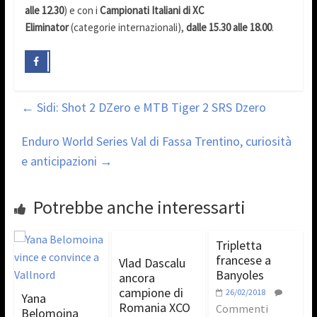
alle 12.30
) e con i
Campionati Italiani di XC
Eliminator
(categorie internazionali),
dalle 15.30 alle 18.00
.
←
Sidi: Shot 2 DZero e MTB Tiger 2 SRS Dzero
Enduro World Series Val di Fassa Trentino, curiosità
e anticipazioni
→
Potrebbe anche interessarti
Tripletta
francese a
Vlad Dascalu
Banyoles
ancora
campione di
26/02/2018
Yana
Romania XCO
Commenti
Belomoina