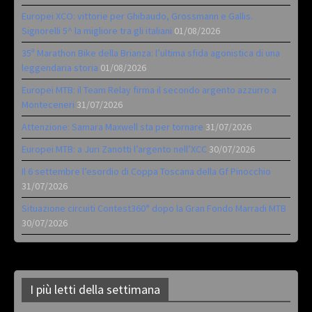
Europei XCO: vittorie per Ghibaudo, Grossmann e Gallis.
Signorelli 5^ la migliore tra gli italiani
01/08/2026
35ª Marathon Bike della Brianza: l’ultima sfida agonistica di una
leggendaria storia
01/08/2026
Europei MTB: il Team Relay firma il secondo argento azzurro a
Monteceneri
31/07/2026
Attenzione: Samara Maxwell sta per tornare
31/07/2026
Europei MTB: a Juri Zanotti l’argento nell’XCC
30/07/2026
Il 6 settembre l’esordio di Coppa Toscana della Gf Pinocchio
31/07/2026
Situazione circuiti Contest360° dopo la Gran Fondo Marradi MTB
30/07/2026
I più letti della settimana