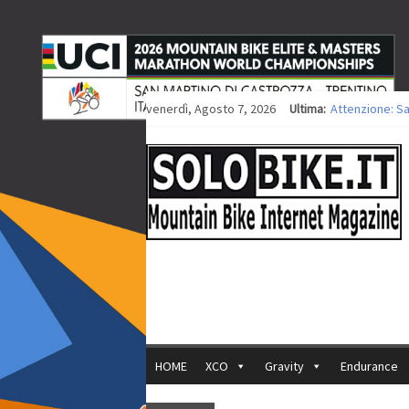
venerdì, Agosto 7, 2026
Ultima:
Attenzione: S
Europei XCO: ti
Europei XCO: vi
35ª Marathon B
Europei MTB: i
HOME
XCO
Gravity
Endurance