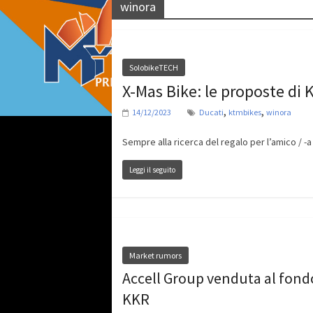
winora
SolobikeTECH
X-Mas Bike: le proposte di 
,
,
14/12/2023
Ducati
ktmbikes
winora
Sempre alla ricerca del regalo per l’amico / -
Leggi il seguito
Market rumors
Accell Group venduta al fond
KKR