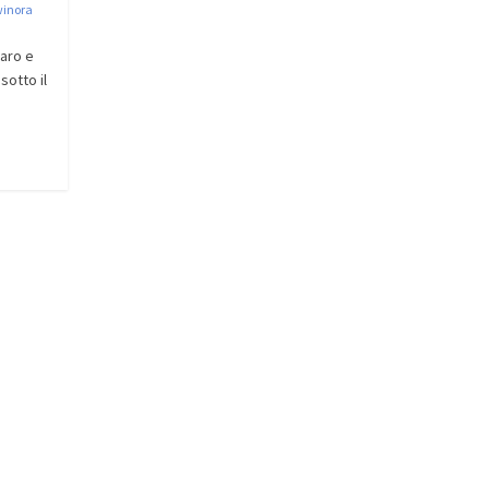
inora
raro e
sotto il