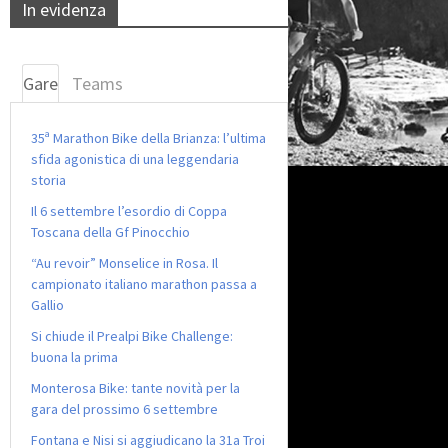
In evidenza
Gare
Teams
35ª Marathon Bike della Brianza: l’ultima
sfida agonistica di una leggendaria
storia
Il 6 settembre l’esordio di Coppa
Toscana della Gf Pinocchio
“Au revoir” Monselice in Rosa. Il
campionato italiano marathon passa a
Gallio
Si chiude il Prealpi Bike Challenge:
buona la prima
Monterosa Bike: tante novità per la
gara del prossimo 6 settembre
Fontana e Nisi si aggiudicano la 31a Troi