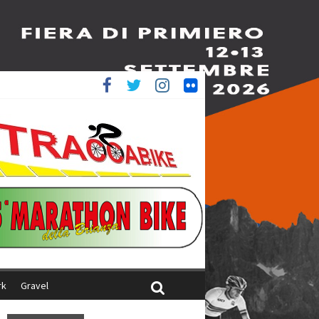
è 4^
iani
rk
Gravel