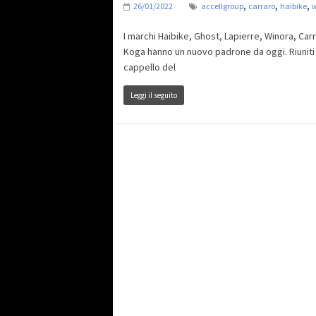
,
,
,
26/01/2022
accellgroup
carraro
haibike
w
I marchi Haibike, Ghost, Lapierre, Winora, Car
Koga hanno un nuovo padrone da oggi. Riuniti 
cappello del
Leggi il seguito