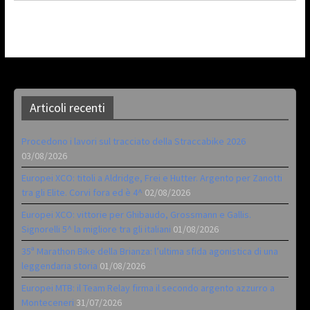
Articoli recenti
Procedono i lavori sul tracciato della Straccabike 2026
03/08/2026
Europei XCO: titoli a Aldridge, Frei e Hutter. Argento per Zanotti
tra gli Elite. Corvi fora ed è 4^
02/08/2026
Europei XCO: vittorie per Ghibaudo, Grossmann e Gallis.
Signorelli 5^ la migliore tra gli italiani
01/08/2026
35ª Marathon Bike della Brianza: l’ultima sfida agonistica di una
leggendaria storia
01/08/2026
Europei MTB: il Team Relay firma il secondo argento azzurro a
Monteceneri
31/07/2026