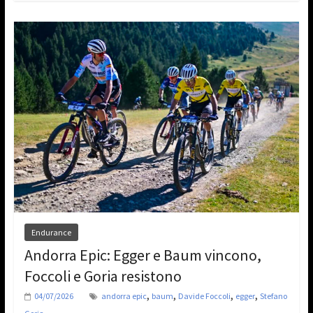
Endurance
Andorra Epic: Egger e Baum vincono,
Foccoli e Goria resistono
,
,
,
,
04/07/2026
andorra epic
baum
Davide Foccoli
egger
Stefano