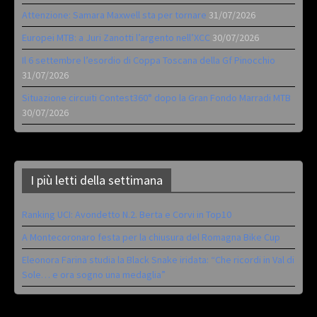
Attenzione: Samara Maxwell sta per tornare
31/07/2026
Europei MTB: a Juri Zanotti l’argento nell’XCC
30/07/2026
Il 6 settembre l’esordio di Coppa Toscana della Gf Pinocchio
31/07/2026
Situazione circuiti Contest360° dopo la Gran Fondo Marradi MTB
30/07/2026
I più letti della settimana
Ranking UCI: Avondetto N.2. Berta e Corvi in Top10
A Montecoronaro festa per la chiusura del Romagna Bike Cup
Eleonora Farina studia la Black Snake iridata: “Che ricordi in Val di
Sole… e ora sogno una medaglia”