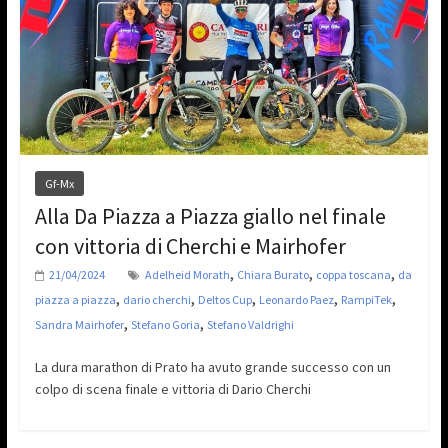
Gf-Mx
Alla Da Piazza a Piazza giallo nel finale
con vittoria di Cherchi e Mairhofer
,
,
,
21/04/2024
Adelheid Morath
Chiara Burato
coppa toscana
da
,
,
,
,
,
piazza a piazza
dario cherchi
Deltos Cup
Leonardo Paez
RampiTek
,
,
Sandra Mairhofer
Stefano Goria
Stefano Valdrighi
La dura marathon di Prato ha avuto grande successo con un
colpo di scena finale e vittoria di Dario Cherchi