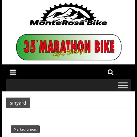
sinyard
Market rumors