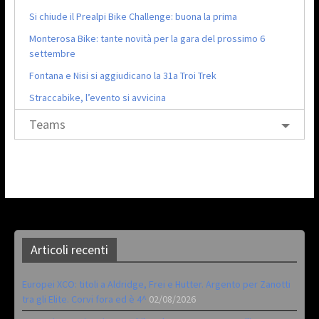
Si chiude il Prealpi Bike Challenge: buona la prima
Monterosa Bike: tante novità per la gara del prossimo 6
settembre
Fontana e Nisi si aggiudicano la 31a Troi Trek
Straccabike, l’evento si avvicina
Teams
Articoli recenti
Europei XCO: titoli a Aldridge, Frei e Hutter. Argento per Zanotti
tra gli Elite. Corvi fora ed è 4^
02/08/2026