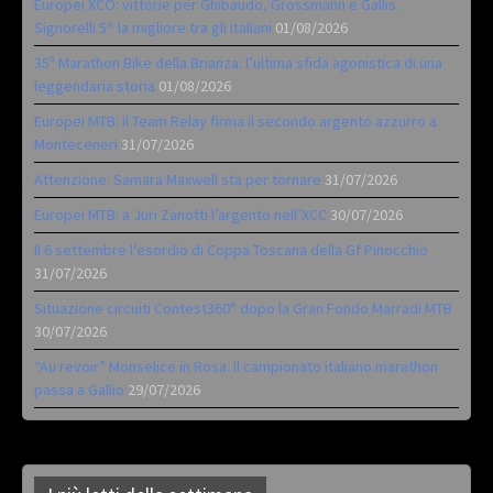
Europei XCO: vittorie per Ghibaudo, Grossmann e Gallis.
Signorelli 5^ la migliore tra gli italiani
01/08/2026
35ª Marathon Bike della Brianza: l’ultima sfida agonistica di una
leggendaria storia
01/08/2026
Europei MTB: il Team Relay firma il secondo argento azzurro a
Monteceneri
31/07/2026
Attenzione: Samara Maxwell sta per tornare
31/07/2026
Europei MTB: a Juri Zanotti l’argento nell’XCC
30/07/2026
Il 6 settembre l’esordio di Coppa Toscana della Gf Pinocchio
31/07/2026
Situazione circuiti Contest360° dopo la Gran Fondo Marradi MTB
30/07/2026
“Au revoir” Monselice in Rosa. Il campionato italiano marathon
passa a Gallio
29/07/2026