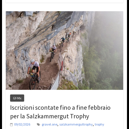
Gf-Mx
Iscrizioni scontate fino a fine febbraio
per la Salzkammergut Trophy
,
,
09/02/2026
gravel.one
salzkammerguttrophy
trophy