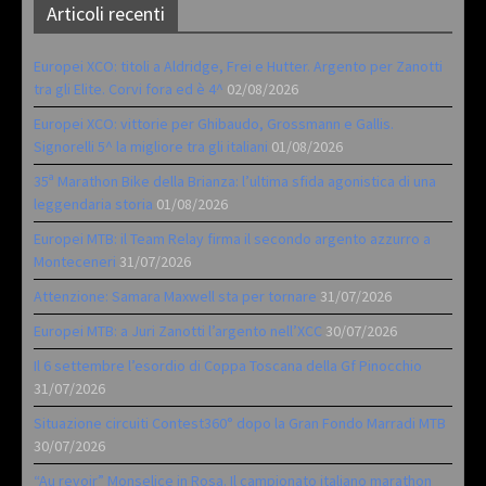
Articoli recenti
Europei XCO: titoli a Aldridge, Frei e Hutter. Argento per Zanotti
tra gli Elite. Corvi fora ed è 4^
02/08/2026
Europei XCO: vittorie per Ghibaudo, Grossmann e Gallis.
Signorelli 5^ la migliore tra gli italiani
01/08/2026
35ª Marathon Bike della Brianza: l’ultima sfida agonistica di una
leggendaria storia
01/08/2026
Europei MTB: il Team Relay firma il secondo argento azzurro a
Monteceneri
31/07/2026
Attenzione: Samara Maxwell sta per tornare
31/07/2026
Europei MTB: a Juri Zanotti l’argento nell’XCC
30/07/2026
Il 6 settembre l’esordio di Coppa Toscana della Gf Pinocchio
31/07/2026
Situazione circuiti Contest360° dopo la Gran Fondo Marradi MTB
30/07/2026
“Au revoir” Monselice in Rosa. Il campionato italiano marathon