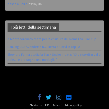
passa a Gallio
29/07/2026
I più letti della settimana
A Montecoronaro festa per la chiusura del Romagna Bike Cup
Ranking UCI: Avondetto N.2. Berta e Corvi in Top10
Eleonora Farina studia la Black Snake iridata: “Che ricordi in Val di
Sole… e ora sogno una medaglia”
Chi siamo
RSS
Scrivici
Privacy policy