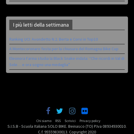
I più letti della settimana
Ranking UCI: Avondetto N.2. Berta e Corvi in Top10
A Montecoronaro festa per la chiusura del Romagna Bike Cup
Eleonora Farina studia la Black Snake iridata: “Che ricordi in Val di
Sole… e ora sogno una medaglia”
Chi siamo
RSS
Scrivici
Privacy policy
S.I.S.B - Scuola Italiana SOLO BIKE. Beinasco (TO) P.Iva 08934930010.
C.f. 95559830013. Copyright 2020