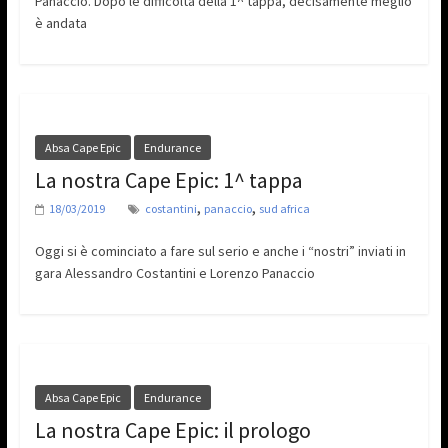
Panaccio. Dopo le difficoltà della 1^ tappa, decisamente meglio
è andata
Absa Cape Epic
Endurance
La nostra Cape Epic: 1^ tappa
,
,
18/03/2019
costantini
panaccio
sud africa
Oggi si è cominciato a fare sul serio e anche i “nostri” inviati in
gara Alessandro Costantini e Lorenzo Panaccio
Absa Cape Epic
Endurance
La nostra Cape Epic: il prologo