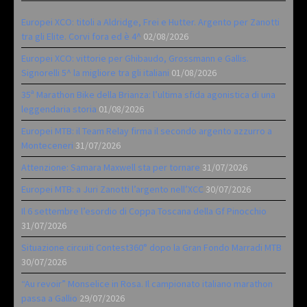
Europei XCO: titoli a Aldridge, Frei e Hutter. Argento per Zanotti
tra gli Elite. Corvi fora ed è 4^
02/08/2026
Europei XCO: vittorie per Ghibaudo, Grossmann e Gallis.
Signorelli 5^ la migliore tra gli italiani
01/08/2026
35ª Marathon Bike della Brianza: l’ultima sfida agonistica di una
leggendaria storia
01/08/2026
Europei MTB: il Team Relay firma il secondo argento azzurro a
Monteceneri
31/07/2026
Attenzione: Samara Maxwell sta per tornare
31/07/2026
Europei MTB: a Juri Zanotti l’argento nell’XCC
30/07/2026
Il 6 settembre l’esordio di Coppa Toscana della Gf Pinocchio
31/07/2026
Situazione circuiti Contest360° dopo la Gran Fondo Marradi MTB
30/07/2026
“Au revoir” Monselice in Rosa. Il campionato italiano marathon
passa a Gallio
29/07/2026