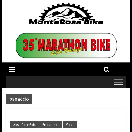
panaccio
Absa Cape Epic
Endurance
Video