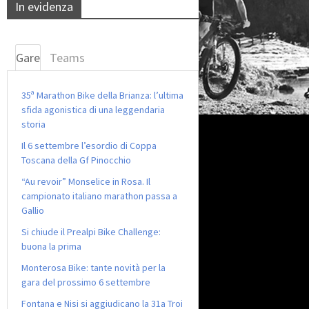
In evidenza
Gare
Teams
35ª Marathon Bike della Brianza: l’ultima
sfida agonistica di una leggendaria
storia
Il 6 settembre l’esordio di Coppa
Toscana della Gf Pinocchio
“Au revoir” Monselice in Rosa. Il
campionato italiano marathon passa a
Gallio
Si chiude il Prealpi Bike Challenge:
buona la prima
Monterosa Bike: tante novità per la
gara del prossimo 6 settembre
Fontana e Nisi si aggiudicano la 31a Troi