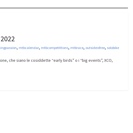
 2022
,
,
,
,
,
lingpassion
mtbcalendar
mtbcompetittions
mtbrace
outsideisfree
solobike
ne, che siano le cosiddette “early birds” o i “big events”, XCO,