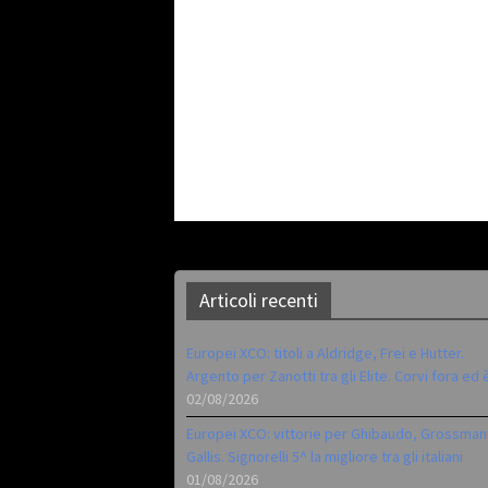
Articoli recenti
Europei XCO: titoli a Aldridge, Frei e Hutter.
Argento per Zanotti tra gli Elite. Corvi fora ed 
02/08/2026
Europei XCO: vittorie per Ghibaudo, Grossman
Gallis. Signorelli 5^ la migliore tra gli italiani
01/08/2026