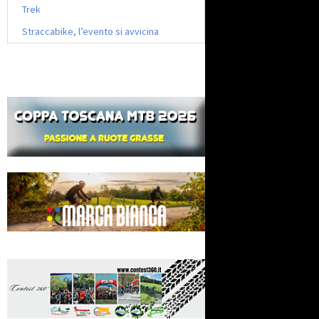
Trek
Straccabike, l’evento si avvicina