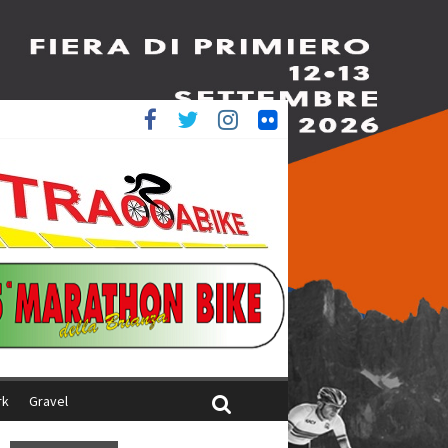
è 4^
iani
rk
Gravel