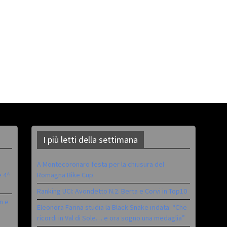
I più letti della settimana
A Montecoronaro festa per la chiusura del
è 4^
Romagna Bike Cup
Ranking UCI: Avondetto N.2. Berta e Corvi in Top10
n e
Eleonora Farina studia la Black Snake iridata: “Che
ricordi in Val di Sole… e ora sogno una medaglia”