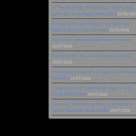
35ª Marathon Bike della Brianza: l’ultima sfida
agonistica di una leggendaria storia
01/08/202
Europei MTB: il Team Relay firma il secondo
argento azzurro a Monteceneri
31/07/2026
Attenzione: Samara Maxwell sta per tornare
31/07/2026
Europei MTB: a Juri Zanotti l’argento nell’XCC
30/07/2026
Il 6 settembre l’esordio di Coppa Toscana dell
Pinocchio
31/07/2026
Situazione circuiti Contest360° dopo la Gran
Fondo Marradi MTB
30/07/2026
“Au revoir” Monselice in Rosa. Il campionato
italiano marathon passa a Gallio
29/07/2026