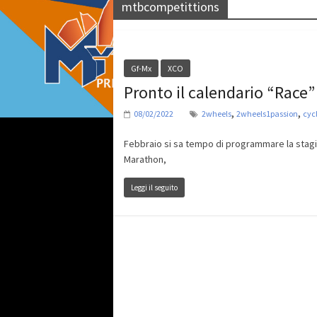
mtbcompetittions
Gf-Mx
XCO
Pronto il calendario “Race”
,
,
08/02/2022
2wheels
2wheels1passion
cyc
Febbraio si sa tempo di programmare la stagio
Marathon,
Leggi il seguito