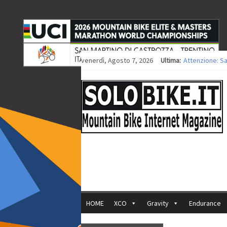
venerdì, Agosto 7, 2026
Ultima:
Attenzione: S
Europei XCO: ti
Europei XCO: vi
35ª Marathon B
Europei MTB: i
HOME
XCO
Gravity
Endurance