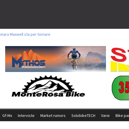
amara Maxwell sta per tornare
toli a Aldridge, Frei e Hutter. Argento per Zanotti tra gli Elite. Corvi fora ed 
ttorie per Ghibaudo, Grossmann e Gallis. Signorelli 5^ la migliore tra gli ital
ike della Brianza: l’ultima sfida agonistica di una leggendaria storia
l Team Relay firma il secondo argento azzurro a Monteceneri
Gf-Mx
Interviste
Market rumors
SolobikeTECH
Varie
Bike pa