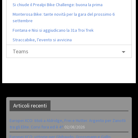
Si chiude il Prealpi Bike Challenge: buona la prima
Monterosa Bike: tante novità per la gara del prossimo 6
settembre
Fontana e Nisi si aggiudicano la 31a Troi Trek
Straccabike, l’evento si avvicina
Teams
Articoli recenti
Europei XCO: titoli a Aldridge, Frei e Hutter. Argento per Zanotti
tra gli Elite. Corvi fora ed è 4^
02/08/2026
Europei XCO: vittorie per Ghibaudo, Grossmann e Gallis.