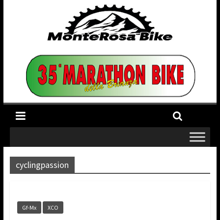
cyclingpassion
Gf-Mx
XCO