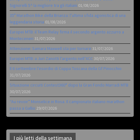
Signorelli 5^ la migliore tra gli italiani
01/08/2026
35ª Marathon Bike della Brianza: l’ultima sfida agonistica di una
leggendaria storia
01/08/2026
Europei MTB: il Team Relay firma il secondo argento azzurro a
Monteceneri
31/07/2026
Attenzione: Samara Maxwell sta per tornare
31/07/2026
Europei MTB: a Juri Zanotti l’argento nell’XCC
30/07/2026
Il 6 settembre l’esordio di Coppa Toscana della Gf Pinocchio
31/07/2026
Situazione circuiti Contest360° dopo la Gran Fondo Marradi MTB
30/07/2026
“Au revoir” Monselice in Rosa. Il campionato italiano marathon
passa a Gallio
29/07/2026
I più letti della settimana