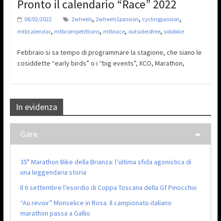
Pronto il calendario “Race” 2022
,
,
,
08/02/2022
2wheels
2wheels1passion
cyclingpassion
,
,
,
,
mtbcalendar
mtbcompetittions
mtbrace
outsideisfree
solobike
Febbraio si sa tempo di programmare la stagione, che siano le
cosiddette “early birds” o i “big events”, XCO, Marathon,
In evidenza
Gare
35ª Marathon Bike della Brianza: l’ultima sfida agonistica di
una leggendaria storia
Il 6 settembre l’esordio di Coppa Toscana della Gf Pinocchio
“Au revoir” Monselice in Rosa. Il campionato italiano
marathon passa a Gallio