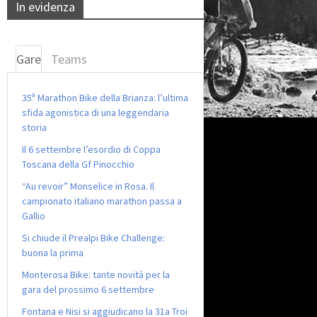
In evidenza
Gare
Teams
35ª Marathon Bike della Brianza: l’ultima
sfida agonistica di una leggendaria
storia
Il 6 settembre l’esordio di Coppa
Toscana della Gf Pinocchio
“Au revoir” Monselice in Rosa. Il
campionato italiano marathon passa a
Gallio
Si chiude il Prealpi Bike Challenge:
buona la prima
Monterosa Bike: tante novità per la
gara del prossimo 6 settembre
Fontana e Nisi si aggiudicano la 31a Troi