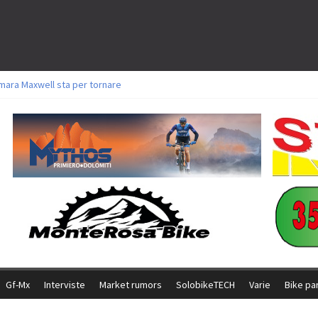
mara Maxwell sta per tornare
oli a Aldridge, Frei e Hutter. Argento per Zanotti tra gli Elite. Corvi fora ed 
torie per Ghibaudo, Grossmann e Gallis. Signorelli 5^ la migliore tra gli itali
ke della Brianza: l’ultima sfida agonistica di una leggendaria storia
l Team Relay firma il secondo argento azzurro a Monteceneri
Gf-Mx
Interviste
Market rumors
SolobikeTECH
Varie
Bike pa