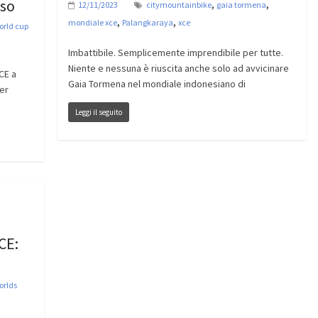
sso
,
,
12/11/2023
citymountainbike
gaia tormena
,
,
mondiale xce
Palangkaraya
xce
orld cup
Imbattibile. Semplicemente imprendibile per tutte.
Niente e nessuna è riuscita anche solo ad avvicinare
CE a
Gaia Tormena nel mondiale indonesiano di
er
Leggi il seguito
CE:
orlds