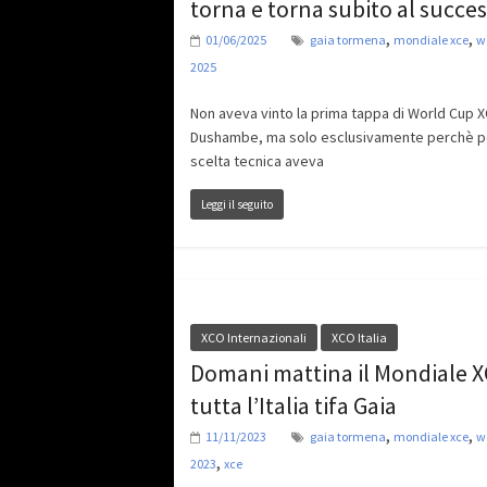
torna e torna subito al succe
,
,
01/06/2025
gaia tormena
mondiale xce
w
2025
Non aveva vinto la prima tappa di World Cup X
Dushambe, ma solo esclusivamente perchè p
scelta tecnica aveva
Leggi il seguito
XCO Internazionali
XCO Italia
Domani mattina il Mondiale X
tutta l’Italia tifa Gaia
,
,
11/11/2023
gaia tormena
mondiale xce
w
,
2023
xce