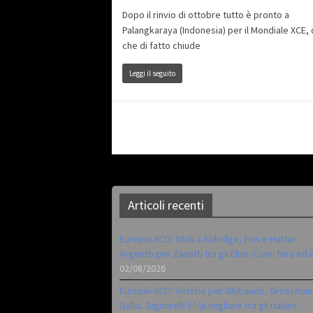
Dopo il rinvio di ottobre tutto è pronto a
Palangkaraya (Indonesia) per il Mondiale XCE, 
che di fatto chiude
Leggi il seguito
Articoli recenti
Europei XCO: titoli a Aldridge, Frei e Hutter.
Argento per Zanotti tra gli Elite. Corvi fora ed 
02/08/2026
Europei XCO: vittorie per Ghibaudo, Grossman
Gallis. Signorelli 5^ la migliore tra gli italiani