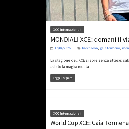
XCO Internazionali
MONDIALI XCE: domani il vi
,
,
17/04/2026
barcellona
gaia tormena
mond
La stagione dell’XCE si apre senza attese: saba
subito la maglia iridata
Leggi il seguito
XCO Internazionali
World Cup XCE: Gaia Tormena