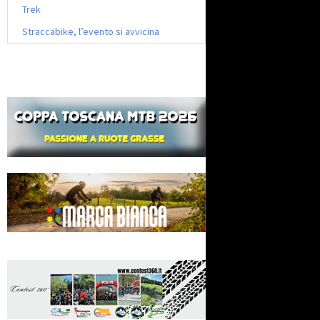
Trek
Straccabike, l’evento si avvicina