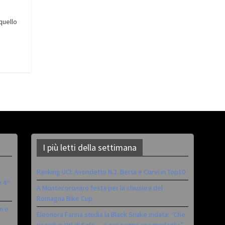
quello
I più letti della settimana
Ranking UCI: Avondetto N.2. Berta e Corvi in Top10
è 4^
A Montecoronaro festa per la chiusura del
Romagna Bike Cup
n e
Eleonora Farina studia la Black Snake iridata: “Che
ricordi in Val di Sole… e ora sogno una medaglia”