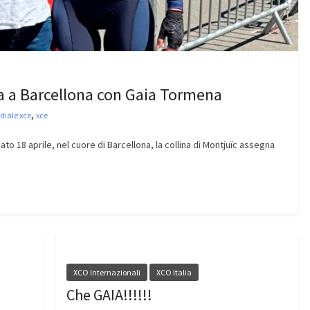
a a Barcellona con Gaia Tormena
,
iale xce
xce
to 18 aprile, nel cuore di Barcellona, la collina di Montjuïc assegna
XCO Internazionali
XCO Italia
Che GAIA!!!!!!