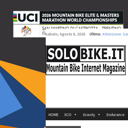
sabato, Agosto 8, 2026
Ultima:
Attenzione: Sa
Europei XCO: tit
Europei XCO: vit
35ª Marathon Bi
Europei MTB: i
HOME
XCO
Gravity
Endurance