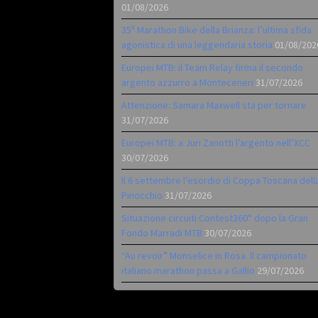
01/08/2026
35ª Marathon Bike della Brianza: l’ultima sfida
agonistica di una leggendaria storia
01/08/202
Europei MTB: il Team Relay firma il secondo
argento azzurro a Monteceneri
31/07/2026
Attenzione: Samara Maxwell sta per tornare
31/07/2026
Europei MTB: a Juri Zanotti l’argento nell’XCC
30/07/2026
Il 6 settembre l’esordio di Coppa Toscana dell
Pinocchio
31/07/2026
Situazione circuiti Contest360° dopo la Gran
Fondo Marradi MTB
30/07/2026
“Au revoir” Monselice in Rosa. Il campionato
italiano marathon passa a Gallio
29/07/2026