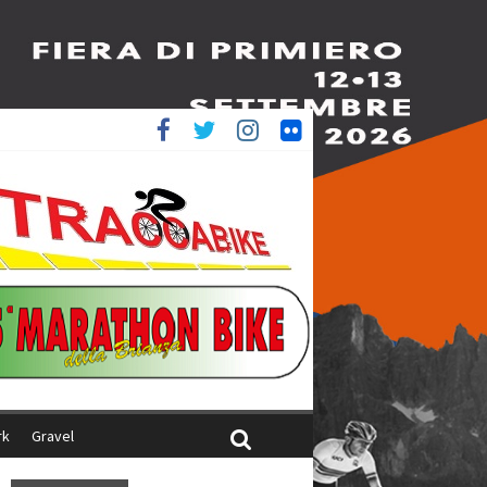
è 4^
ani
rk
Gravel