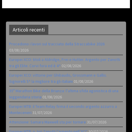
Articoli recenti
Procedono i lavori sul tracciato della Straccabike 2026
03/08/2026
Europei XCO: titoli a Aldridge, Frei e Hutter. Argento per Zanotti
tra gli Elite. Corvi fora ed è 4^
02/08/2026
Europei XCO: vittorie per Ghibaudo, Grossmann e Gallis.
Signorelli 5^ la migliore tra gli italiani
01/08/2026
35ª Marathon Bike della Brianza: l’ultima sfida agonistica di una
leggendaria storia
01/08/2026
Europei MTB: il Team Relay firma il secondo argento azzurro a
Monteceneri
31/07/2026
Attenzione: Samara Maxwell sta per tornare
31/07/2026
Europei MTB: a Juri Zanotti l’argento nell’XCC
30/07/2026