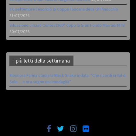
Il 6 settembre l’esordio di Coppa Toscana della Gf Pinocchio
31/07/2026
Situazione circuiti Contest360° dopo la Gran Fondo Marradi MTB
30/07/2026
I più letti della settimana
Eleonora Farina studia la Black Snake iridata: “Che ricordi in Val di
Sole… e ora sogno una medaglia”