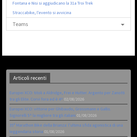
Fontana e Nisi si aggiudicano la 31a Troi Trek
Straccabike, l’evento si avvicina
Teams
Articoli recenti
Europei XCO: titoli a Aldridge, Frei e Hutter. Argento per Zanotti
tra gli Elite. Corvi fora ed è 4^
02/08/2026
Europei XCO: vittorie per Ghibaudo, Grossmann e Gallis.
Signorelli 5^ la migliore tra gli italiani
01/08/2026
35ª Marathon Bike della Brianza: l’ultima sfida agonistica di una
leggendaria storia
01/08/2026