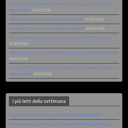
Europei MTB: il Team Relay firma il secondo argento azzurro a
Monteceneri
31/07/2026
Attenzione: Samara Maxwell sta per tornare
31/07/2026
Europei MTB: a Juri Zanotti l’argento nell’XCC
30/07/2026
Il 6 settembre l’esordio di Coppa Toscana della Gf Pinocchio
31/07/2026
Situazione circuiti Contest360° dopo la Gran Fondo Marradi MTB
30/07/2026
“Au revoir” Monselice in Rosa. Il campionato italiano marathon
passa a Gallio
29/07/2026
I più letti della settimana
Procedono i lavori sul tracciato della Straccabike 2026
A Montecoronaro festa per la chiusura del Romagna Bike Cup