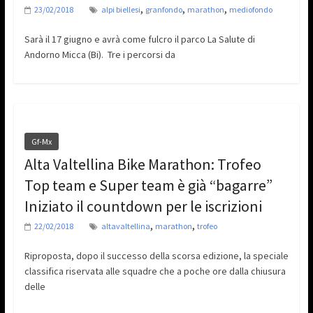
,
,
,
23/02/2018
alpi biellesi
granfondo
marathon
mediofondo
Sarà il 17 giugno e avrà come fulcro il parco La Salute di
Andorno Micca (Bi). Tre i percorsi da
Gf-Mx
Alta Valtellina Bike Marathon: Trofeo
Top team e Super team è già “bagarre”
Iniziato il countdown per le iscrizioni
,
,
22/02/2018
altavaltellina
marathon
trofeo
Riproposta, dopo il successo della scorsa edizione, la speciale
classifica riservata alle squadre che a poche ore dalla chiusura
delle