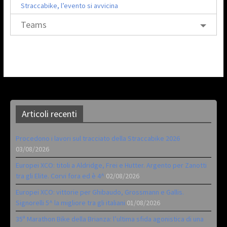
Straccabike, l’evento si avvicina
Teams
Articoli recenti
Procedono i lavori sul tracciato della Straccabike 2026
03/08/2026
Europei XCO: titoli a Aldridge, Frei e Hutter. Argento per Zanotti
tra gli Elite. Corvi fora ed è 4^
02/08/2026
Europei XCO: vittorie per Ghibaudo, Grossmann e Gallis.
Signorelli 5^ la migliore tra gli italiani
01/08/2026
35ª Marathon Bike della Brianza: l’ultima sfida agonistica di una