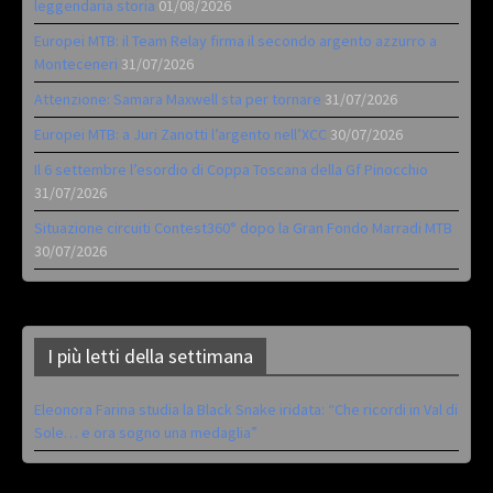
leggendaria storia
01/08/2026
Europei MTB: il Team Relay firma il secondo argento azzurro a
Monteceneri
31/07/2026
Attenzione: Samara Maxwell sta per tornare
31/07/2026
Europei MTB: a Juri Zanotti l’argento nell’XCC
30/07/2026
Il 6 settembre l’esordio di Coppa Toscana della Gf Pinocchio
31/07/2026
Situazione circuiti Contest360° dopo la Gran Fondo Marradi MTB
30/07/2026
I più letti della settimana
Eleonora Farina studia la Black Snake iridata: “Che ricordi in Val di
Sole… e ora sogno una medaglia”