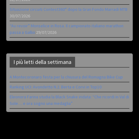
Situazione circuiti Contest360° dopo la Gran Fondo Marradi MTB
30/07/2026
“Au revoir” Monselice in Rosa. Il campionato italiano marathon
passa a Gallio
29/07/2026
I più letti della settimana
A Montecoronaro festa per la chiusura del Romagna Bike Cup
Ranking UCI: Avondetto N.2. Berta e Corvi in Top10
Eleonora Farina studia la Black Snake iridata: “Che ricordi in Val di
Sole… e ora sogno una medaglia”