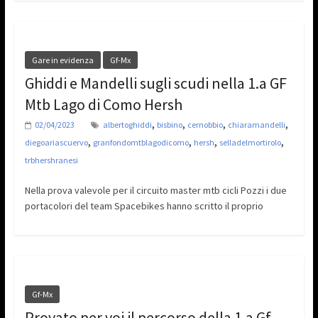
Gare in evidenza
Gf-Mx
Ghiddi e Mandelli sugli scudi nella 1.a GF
Mtb Lago di Como Hersh
,
,
,
,
02/04/2023
albertoghiddi
bisbino
cernobbio
chiaramandelli
,
,
,
,
diegoariascuervo
granfondomtblagodicomo
hersh
selladelmortirolo
trbhershranesi
Nella prova valevole per il circuito master mtb cicli Pozzi i due
portacolori del team Spacebikes hanno scritto il proprio
Gf-Mx
Provato per voi il percorso della 1.a Gf