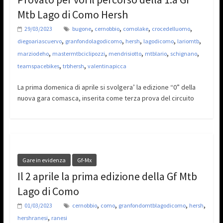
Mtb Lago di Como Hersh
,
,
,
,
29/03/2023
bugone
cernobbio
comolake
crocedelluomo
,
,
,
,
,
diegoariascuervo
granfondolagodicomo
hersh
lagodicomo
lariomtb
,
,
,
,
,
marziodeho
mastermtbciclipozzi
mendrisiotto
mtblario
schignano
,
,
teamspacebikes
trbhersh
valentinapicca
La prima domenica di aprile si svolgera’ la edizione “0” della
nuova gara comasca, inserita come terza prova del circuito
Gare in evidenza
Gf-Mx
Il 2 aprile la prima edizione della Gf Mtb
Lago di Como
,
,
,
,
01/03/2023
cernobbio
como
granfondomtblagodicomo
hersh
,
hershranesi
ranesi