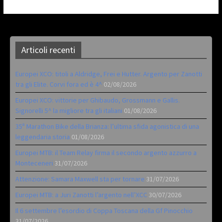
Articoli recenti
Europei XCO: titoli a Aldridge, Frei e Hutter. Argento per Zanotti
tra gli Elite. Corvi fora ed è 4^
02/08/2026
Europei XCO: vittorie per Ghibaudo, Grossmann e Gallis.
Signorelli 5^ la migliore tra gli italiani
01/08/2026
35ª Marathon Bike della Brianza: l’ultima sfida agonistica di una
leggendaria storia
01/08/2026
Europei MTB: il Team Relay firma il secondo argento azzurro a
Monteceneri
31/07/2026
Attenzione: Samara Maxwell sta per tornare
31/07/2026
Europei MTB: a Juri Zanotti l’argento nell’XCC
30/07/2026
Il 6 settembre l’esordio di Coppa Toscana della Gf Pinocchio
31/07/2026