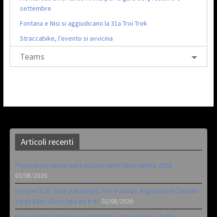
settembre
Fontana e Nisi si aggiudicano la 31a Troi Trek
Straccabike, l’evento si avvicina
Teams
Articoli recenti
Procedono i lavori sul tracciato della Straccabike 2026
03/08/2026
Europei XCO: titoli a Aldridge, Frei e Hutter. Argento per Zanotti
tra gli Elite. Corvi fora ed è 4^
02/08/2026
Europei XCO: vittorie per Ghibaudo, Grossmann e Gallis.