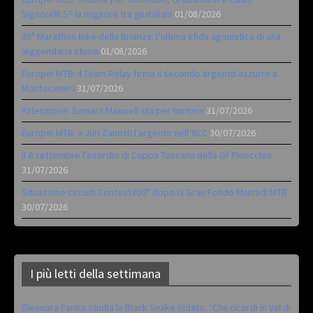
Signorelli 5^ la migliore tra gli italiani
01/08/2026
35ª Marathon Bike della Brianza: l’ultima sfida agonistica di una
leggendaria storia
01/08/2026
Europei MTB: il Team Relay firma il secondo argento azzurro a
Monteceneri
31/07/2026
Attenzione: Samara Maxwell sta per tornare
31/07/2026
Europei MTB: a Juri Zanotti l’argento nell’XCC
30/07/2026
Il 6 settembre l’esordio di Coppa Toscana della Gf Pinocchio
31/07/2026
Situazione circuiti Contest360° dopo la Gran Fondo Marradi MTB
30/07/2026
I più letti della settimana
Eleonora Farina studia la Black Snake iridata: “Che ricordi in Val di