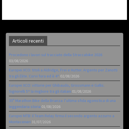
Articoli recenti
Procedono i lavori sul tracciato della Straccabike 2026
03/08/2026
Europei XCO: titoli a Aldridge, Frei e Hutter. Argento per Zanotti
tra gli Elite. Corvi fora ed è 4^
02/08/2026
Europei XCO: vittorie per Ghibaudo, Grossmann e Gallis.
Signorelli 5^ la migliore tra gli italiani
01/08/2026
35ª Marathon Bike della Brianza: l’ultima sfida agonistica di una
leggendaria storia
01/08/2026
Europei MTB: il Team Relay firma il secondo argento azzurro a
Monteceneri
31/07/2026