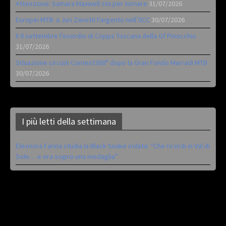
Attenzione: Samara Maxwell sta per tornare
31/07/2026
Europei MTB: a Juri Zanotti l’argento nell’XCC
30/07/2026
Il 6 settembre l’esordio di Coppa Toscana della Gf Pinocchio
31/07/2026
Situazione circuiti Contest360° dopo la Gran Fondo Marradi MTB
30/07/2026
I più letti della settimana
Eleonora Farina studia la Black Snake iridata: “Che ricordi in Val di
Sole… e ora sogno una medaglia”