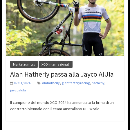
Market rumors
XCO Internazionali
Alan Hatherly passa alla Jayco AlUla
,
,
,
07/11/2024
alahatherly
giantfactoryracing
hatherly
jaycoalula
Il campione del mondo XCO 2024 ha annunciato la firma di un
contratto biennale con il team australiano UCI World