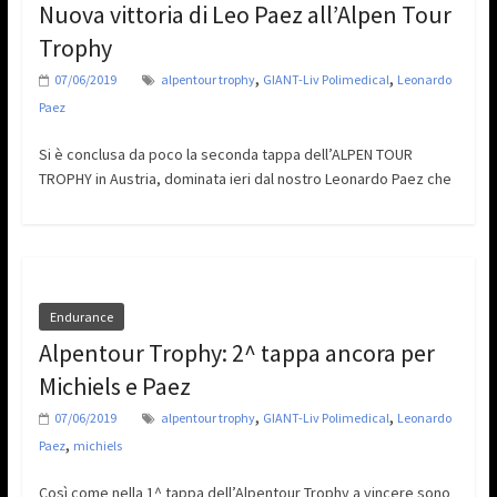
Nuova vittoria di Leo Paez all’Alpen Tour
Trophy
,
,
07/06/2019
alpentour trophy
GIANT-Liv Polimedical
Leonardo
Paez
Si è conclusa da poco la seconda tappa dell’ALPEN TOUR
TROPHY in Austria, dominata ieri dal nostro Leonardo Paez che
Endurance
Alpentour Trophy: 2^ tappa ancora per
Michiels e Paez
,
,
07/06/2019
alpentour trophy
GIANT-Liv Polimedical
Leonardo
,
Paez
michiels
Così come nella 1^ tappa dell’Alpentour Trophy a vincere sono