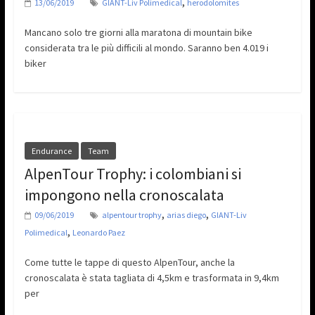
,
13/06/2019
GIANT-Liv Polimedical
herodolomites
Mancano solo tre giorni alla maratona di mountain bike
considerata tra le più difficili al mondo. Saranno ben 4.019 i
biker
Endurance
Team
AlpenTour Trophy: i colombiani si
impongono nella cronoscalata
,
,
09/06/2019
alpentour trophy
arias diego
GIANT-Liv
,
Polimedical
Leonardo Paez
Come tutte le tappe di questo AlpenTour, anche la
cronoscalata è stata tagliata di 4,5km e trasformata in 9,4km
per