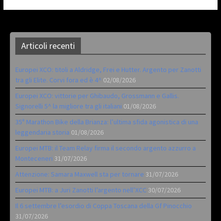
Articoli recenti
Europei XCO: titoli a Aldridge, Frei e Hutter. Argento per Zanotti
tra gli Elite. Corvi fora ed è 4^
02/08/2026
Europei XCO: vittorie per Ghibaudo, Grossmann e Gallis.
Signorelli 5^ la migliore tra gli italiani
01/08/2026
35ª Marathon Bike della Brianza: l’ultima sfida agonistica di una
leggendaria storia
01/08/2026
Europei MTB: il Team Relay firma il secondo argento azzurro a
Monteceneri
31/07/2026
Attenzione: Samara Maxwell sta per tornare
31/07/2026
Europei MTB: a Juri Zanotti l’argento nell’XCC
30/07/2026
Il 6 settembre l’esordio di Coppa Toscana della Gf Pinocchio
31/07/2026