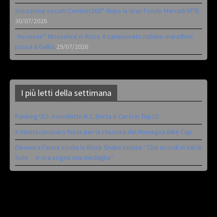
Situazione circuiti Contest360° dopo la Gran Fondo Marradi MTB
30/07/2026
“Au revoir” Monselice in Rosa. Il campionato italiano marathon
passa a Gallio
29/07/2026
I più letti della settimana
Ranking UCI: Avondetto N.2. Berta e Corvi in Top10
A Montecoronaro festa per la chiusura del Romagna Bike Cup
Eleonora Farina studia la Black Snake iridata: “Che ricordi in Val di
Sole… e ora sogno una medaglia”