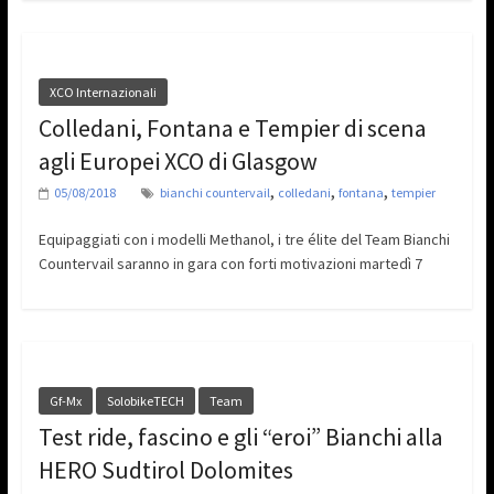
XCO Internazionali
Colledani, Fontana e Tempier di scena
agli Europei XCO di Glasgow
,
,
,
05/08/2018
bianchi countervail
colledani
fontana
tempier
Equipaggiati con i modelli Methanol, i tre élite del Team Bianchi
Countervail saranno in gara con forti motivazioni martedì 7
Gf-Mx
SolobikeTECH
Team
Test ride, fascino e gli “eroi” Bianchi alla
HERO Sudtirol Dolomites