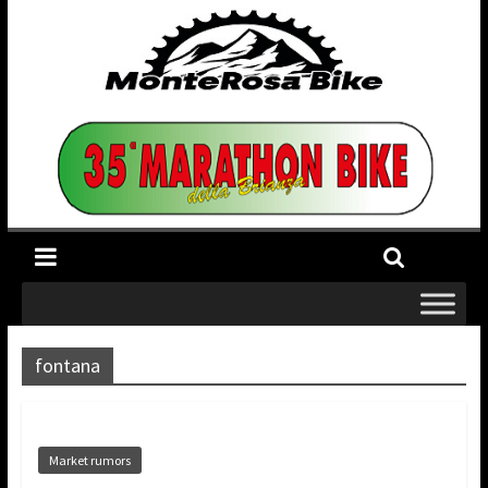
fontana
Market rumors