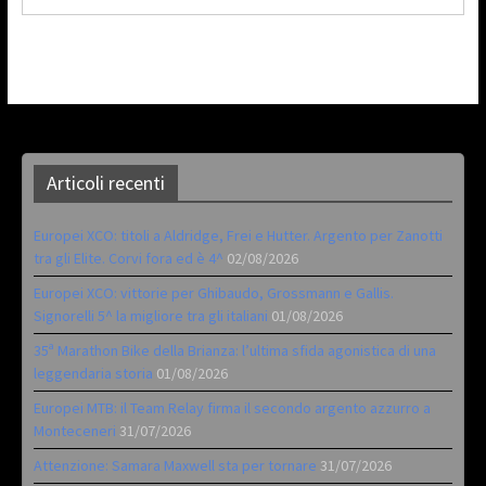
Articoli recenti
Europei XCO: titoli a Aldridge, Frei e Hutter. Argento per Zanotti
tra gli Elite. Corvi fora ed è 4^
02/08/2026
Europei XCO: vittorie per Ghibaudo, Grossmann e Gallis.
Signorelli 5^ la migliore tra gli italiani
01/08/2026
35ª Marathon Bike della Brianza: l’ultima sfida agonistica di una
leggendaria storia
01/08/2026
Europei MTB: il Team Relay firma il secondo argento azzurro a
Monteceneri
31/07/2026
Attenzione: Samara Maxwell sta per tornare
31/07/2026