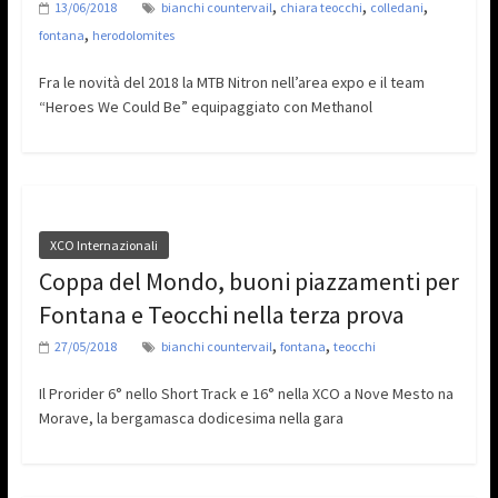
,
,
,
13/06/2018
bianchi countervail
chiara teocchi
colledani
,
fontana
herodolomites
Fra le novità del 2018 la MTB Nitron nell’area expo e il team
“Heroes We Could Be” equipaggiato con Methanol
XCO Internazionali
Coppa del Mondo, buoni piazzamenti per
Fontana e Teocchi nella terza prova
,
,
27/05/2018
bianchi countervail
fontana
teocchi
Il Prorider 6° nello Short Track e 16° nella XCO a Nove Mesto na
Morave, la bergamasca dodicesima nella gara