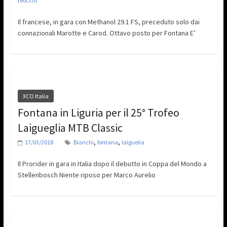
teocchi
Il francese, in gara con Methanol 29.1 FS, preceduto solo dai
connazionali Marotte e Carod. Ottavo posto per Fontana E’
XCO Italia
Fontana in Liguria per il 25° Trofeo
Laigueglia MTB Classic
,
,
17/03/2018
Bianchi
fontana
laiguelia
Il Prorider in gara in Italia dopo il debutto in Coppa del Mondo a
Stellenbosch Niente riposo per Marco Aurelio