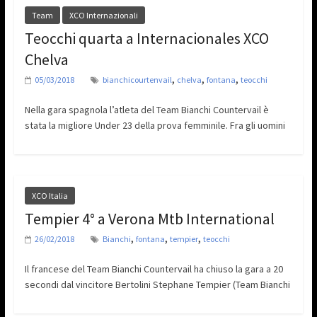
Team
XCO Internazionali
Teocchi quarta a Internacionales XCO
Chelva
,
,
,
05/03/2018
bianchicourtenvail
chelva
fontana
teocchi
Nella gara spagnola l’atleta del Team Bianchi Countervail è
stata la migliore Under 23 della prova femminile. Fra gli uomini
XCO Italia
Tempier 4° a Verona Mtb International
,
,
,
26/02/2018
Bianchi
fontana
tempier
teocchi
Il francese del Team Bianchi Countervail ha chiuso la gara a 20
secondi dal vincitore Bertolini Stephane Tempier (Team Bianchi