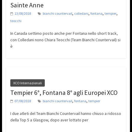
Sainte Anne
,
,
,
,
13/08/2018
bianchi countervail
colledani
fontana
tempier
teocchi
In Canada settimo posto anche per Fontana nello short track,
con Colledani nono Chiara Teocchi (Team Bianchi Countervail) si
è
XCO Internazionali
Tempier 6°, Fontana 8° agli Europei XCO
,
,
07/08/2018
bianchi countervail
fontana
tempier
I due atleti del Team Bianchi Countervail hanno chiuso a ridosso
della Top 5 a Glasgow, dopo aver lottato per