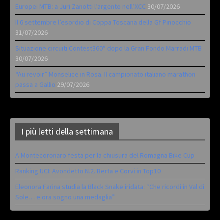
Europei MTB: a Juri Zanotti l’argento nell’XCC
30/07/2026
Il 6 settembre l’esordio di Coppa Toscana della Gf Pinocchio
31/07/2026
Situazione circuiti Contest360° dopo la Gran Fondo Marradi MTB
30/07/2026
“Au revoir” Monselice in Rosa. Il campionato italiano marathon
passa a Gallio
29/07/2026
I più letti della settimana
A Montecoronaro festa per la chiusura del Romagna Bike Cup
Ranking UCI: Avondetto N.2. Berta e Corvi in Top10
Eleonora Farina studia la Black Snake iridata: “Che ricordi in Val di
Sole… e ora sogno una medaglia”