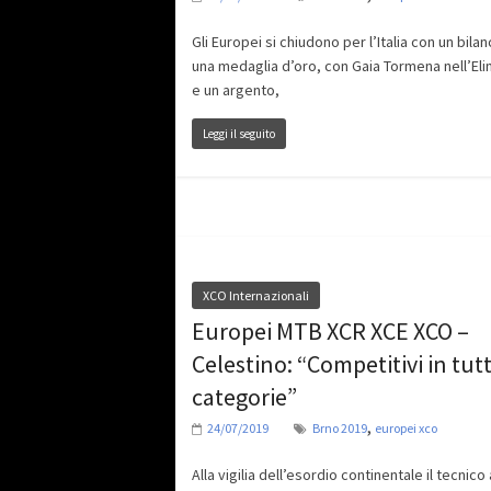
Gli Europei si chiudono per l’Italia con un bilan
una medaglia d’oro, con Gaia Tormena nell’Eli
e un argento,
Leggi il seguito
XCO Internazionali
Europei MTB XCR XCE XCO –
Celestino: “Competitivi in tutt
categorie”
,
24/07/2019
Brno 2019
europei xco
Alla vigilia dell’esordio continentale il tecnico