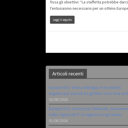
fissa gli obiettivi: “La staffetta potrebbe darci
l’entusiasmo necessario per un ottimo Europe
Leggi il seguito
Articoli recenti
Europei XCO: titoli a Aldridge, Frei e Hutter.
Argento per Zanotti tra gli Elite. Corvi fora ed 
02/08/2026
Europei XCO: vittorie per Ghibaudo, Grossman
Gallis. Signorelli 5^ la migliore tra gli italiani
01/08/2026