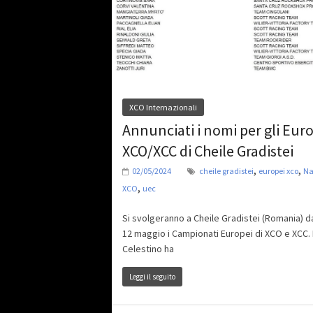
XCO Internazionali
Annunciati i nomi per gli Eur
XCO/XCC di Cheile Gradistei
,
,
02/05/2024
cheile gradistei
europei xco
Na
,
XCO
uec
Si svolgeranno a Cheile Gradistei (Romania) dal
12 maggio i Campionati Europei di XCO e XCC.
Celestino ha
Leggi il seguito