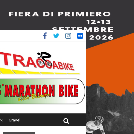
è 4^
ani
rk
Gravel