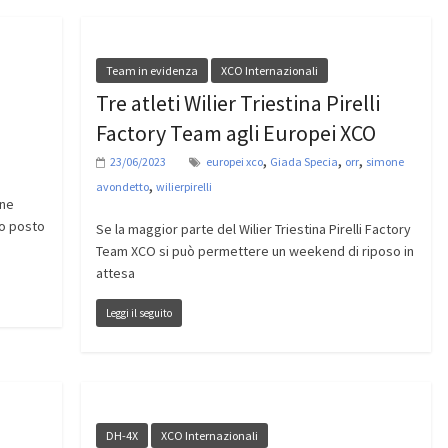
Team in evidenza
XCO Internazionali
Tre atleti Wilier Triestina Pirelli
Factory Team agli Europei XCO
,
,
,
23/06/2023
europei xco
Giada Specia
orr
simone
,
avondetto
wilierpirelli
one
mo posto
Se la maggior parte del Wilier Triestina Pirelli Factory
Team XCO si può permettere un weekend di riposo in
attesa
Leggi il seguito
DH-4X
XCO Internazionali