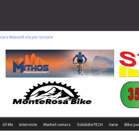
mara Maxwell sta per tornare
oli a Aldridge, Frei e Hutter. Argento per Zanotti tra gli Elite. Corvi fora ed 
torie per Ghibaudo, Grossmann e Gallis. Signorelli 5^ la migliore tra gli itali
ke della Brianza: l’ultima sfida agonistica di una leggendaria storia
l Team Relay firma il secondo argento azzurro a Monteceneri
Gf-Mx
Interviste
Market rumors
SolobikeTECH
Varie
Bike pa