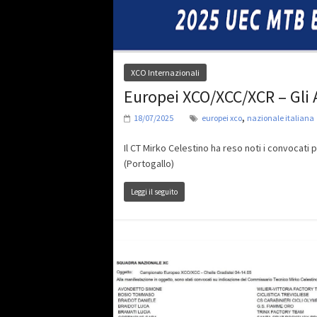
XCO Internazionali
Europei XCO/XCC/XCR – Gli 
,
18/07/2025
europei xco
nazionale italiana
Il CT Mirko Celestino ha reso noti i convocat
(Portogallo)
Leggi il seguito