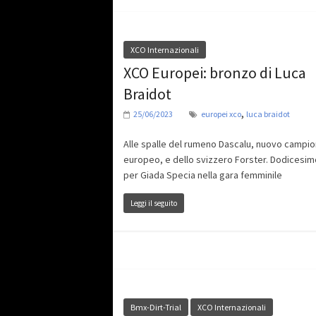
XCO Internazionali
XCO Europei: bronzo di Luca
Braidot
,
25/06/2023
europei xco
luca braidot
Alle spalle del rumeno Dascalu, nuovo campi
europeo, e dello svizzero Forster. Dodicesi
per Giada Specia nella gara femminile
Leggi il seguito
Bmx-Dirt-Trial
XCO Internazionali