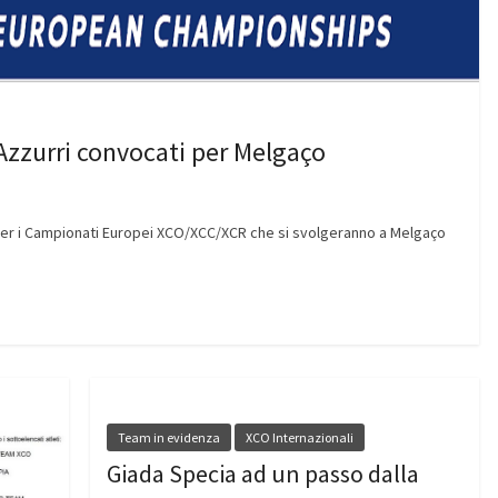
Azzurri convocati per Melgaço
i per i Campionati Europei XCO/XCC/XCR che si svolgeranno a Melgaço
Team in evidenza
XCO Internazionali
Giada Specia ad un passo dalla