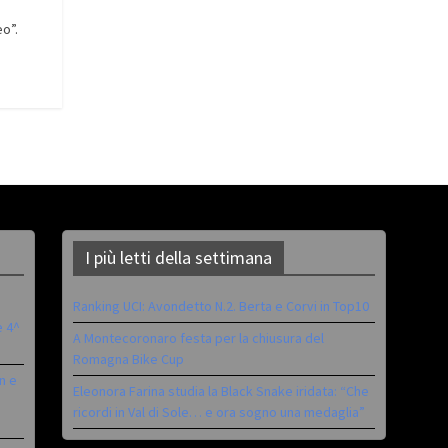
o”.
I più letti della settimana
Ranking UCI: Avondetto N.2. Berta e Corvi in Top10
è 4^
A Montecoronaro festa per la chiusura del
Romagna Bike Cup
n e
Eleonora Farina studia la Black Snake iridata: “Che
ricordi in Val di Sole… e ora sogno una medaglia”