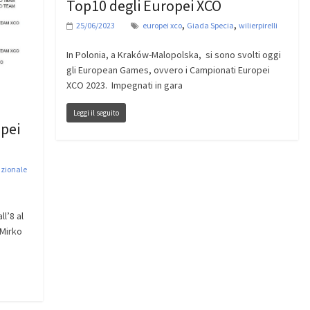
Top10 degli Europei XCO
,
,
25/06/2023
europei xco
Giada Specia
wilierpirelli
In Polonia, a Kraków-Malopolska, si sono svolti oggi
gli European Games, ovvero i Campionati Europei
XCO 2023. Impegnati in gara
Leggi il seguito
opei
zionale
l’8 al
 Mirko