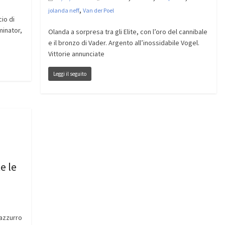
,
jolanda neff
Van der Poel
cio di
minator,
Olanda a sorpresa tra gli Elite, con l’oro del cannibale
e il bronzo di Vader. Argento all’inossidabile Vogel.
Vittorie annunciate
Leggi il seguito
e le
 azzurro