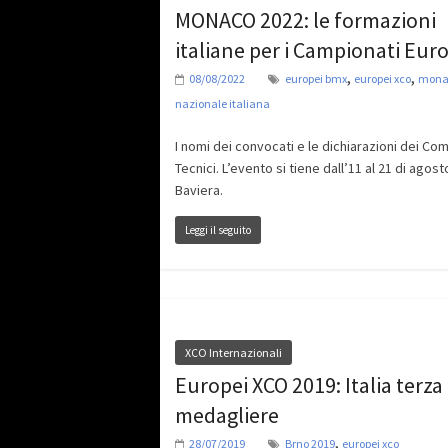
MONACO 2022: le formazioni
italiane per i Campionati Eur
,
,
08/08/2022
europei bmx
europei xco
mona
nazionale italiana
I nomi dei convocati e le dichiarazioni dei Co
Tecnici. L’evento si tiene dall’11 al 21 di agost
Baviera.
Leggi il seguito
XCO Internazionali
Europei XCO 2019: Italia terza
medagliere
,
28/07/2019
Brno 2019
europei xco