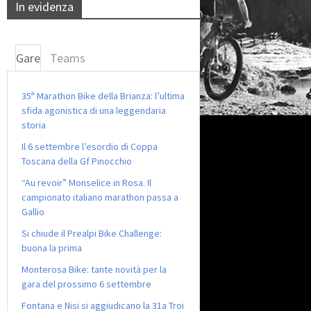
In evidenza
Gare
Teams
35ª Marathon Bike della Brianza: l’ultima
sfida agonistica di una leggendaria
storia
Il 6 settembre l’esordio di Coppa
Toscana della Gf Pinocchio
“Au revoir” Monselice in Rosa. Il
campionato italiano marathon passa a
Gallio
Si chiude il Prealpi Bike Challenge:
buona la prima
Monterosa Bike: tante novità per la
gara del prossimo 6 settembre
Fontana e Nisi si aggiudicano la 31a Troi