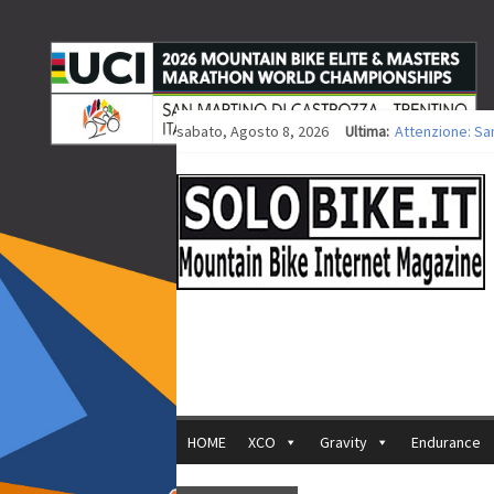
sabato, Agosto 8, 2026
Ultima:
Attenzione: Sa
Europei XCO: tit
Europei XCO: vit
35ª Marathon Bi
Europei MTB: i
HOME
XCO
Gravity
Endurance