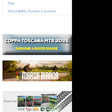
Trek
Straccabike, l’evento si avvicina