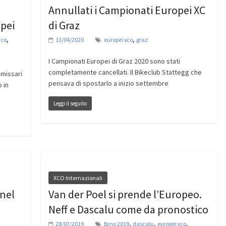
Annullati i Campionati Europei XC
opei
di Graz
,
,
co
13/04/2020
europei xco
graz
I Campionati Europei di Graz 2020 sono stati
completamente cancellati. Il Bikeclub Stattegg che
mmissari
pensava di spostarlo a inizio settembre
o in
Leggi il seguito
XCO Internazionali
 nel
Van der Poel si prende l’Europeo.
Neff e Dascalu come da pronostico
,
,
,
28/07/2019
Brno 2019
dascalu
europei xco