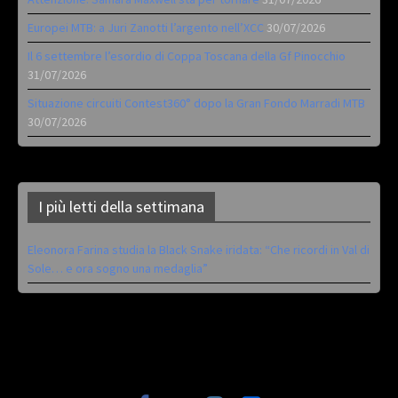
Europei MTB: a Juri Zanotti l’argento nell’XCC
30/07/2026
Il 6 settembre l’esordio di Coppa Toscana della Gf Pinocchio
31/07/2026
Situazione circuiti Contest360° dopo la Gran Fondo Marradi MTB
30/07/2026
I più letti della settimana
Eleonora Farina studia la Black Snake iridata: “Che ricordi in Val di
Sole… e ora sogno una medaglia”