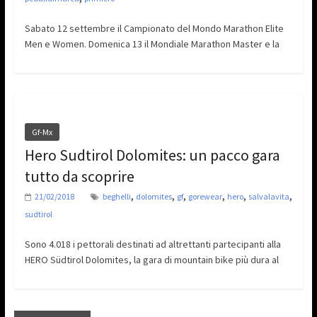
Sabato 12 settembre il Campionato del Mondo Marathon Elite
Men e Women. Domenica 13 il Mondiale Marathon Master e la
Gf-Mx
Hero Sudtirol Dolomites: un pacco gara
tutto da scoprire
,
,
,
,
,
,
21/02/2018
beghelli
dolomites
gf
gorewear
hero
salvalavita
sudtirol
Sono 4.018 i pettorali destinati ad altrettanti partecipanti alla
HERO Südtirol Dolomites, la gara di mountain bike più dura al