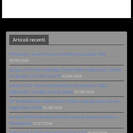
Articoli recenti
Procedono i lavori sul tracciato della Straccabike 2026
03/08/2026
Europei XCO: titoli a Aldridge, Frei e Hutter. Argento per Zanotti
tra gli Elite. Corvi fora ed è 4^
02/08/2026
Europei XCO: vittorie per Ghibaudo, Grossmann e Gallis.
Signorelli 5^ la migliore tra gli italiani
01/08/2026
35ª Marathon Bike della Brianza: l’ultima sfida agonistica di una
leggendaria storia
01/08/2026
Europei MTB: il Team Relay firma il secondo argento azzurro a
Monteceneri
31/07/2026
Attenzione: Samara Maxwell sta per tornare
31/07/2026