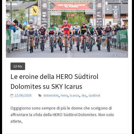
Gf-Mx
Le eroine della HERO Südtirol
Dolomites su SKY Icarus
,
,
,
,
22/06/2026
dolomites
hero
icarus
sky
sudtirol
Oggigiorno sono sempre di più le donne che scelgono di
affrontare la sfida della HERO Südtirol Dolomites. Non solo
atlete,