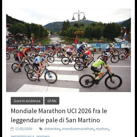
Gare in evidenza
Gf-Mx
Mondiale Marathon UCI 2026 fra le
leggendarie pale di San Martino
,
,
,
17/02/2026
dolomites
mondialemarathon
mython
,
pedalidimarca
primiero