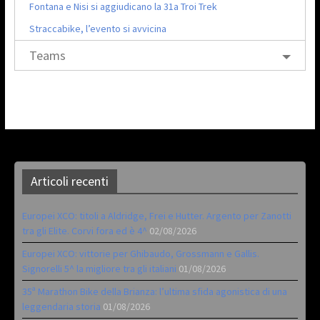
Fontana e Nisi si aggiudicano la 31a Troi Trek
Straccabike, l’evento si avvicina
Teams
Articoli recenti
Europei XCO: titoli a Aldridge, Frei e Hutter. Argento per Zanotti
tra gli Elite. Corvi fora ed è 4^
02/08/2026
Europei XCO: vittorie per Ghibaudo, Grossmann e Gallis.
Signorelli 5^ la migliore tra gli italiani
01/08/2026
35ª Marathon Bike della Brianza: l’ultima sfida agonistica di una
leggendaria storia
01/08/2026