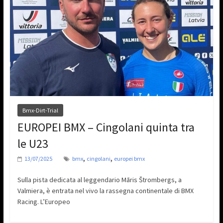
Bmx-Dirt-Trial
EUROPEI BMX – Cingolani quinta tra
le U23
,
,
13/07/2025
bmx
cingolani
europei bmx
Sulla pista dedicata al leggendario Māris Štrombergs, a
Valmiera, è entrata nel vivo la rassegna continentale di BMX
Racing. L’Europeo