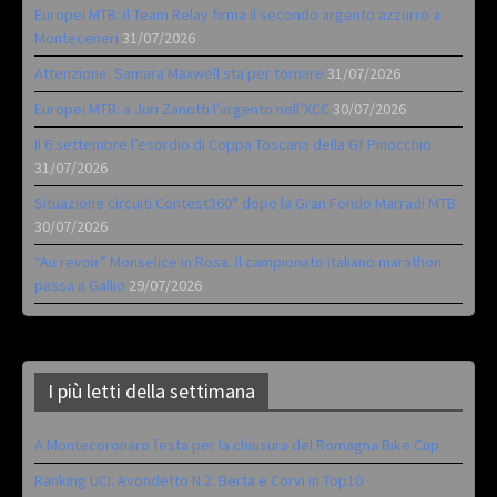
Europei MTB: il Team Relay firma il secondo argento azzurro a
Monteceneri
31/07/2026
Attenzione: Samara Maxwell sta per tornare
31/07/2026
Europei MTB: a Juri Zanotti l’argento nell’XCC
30/07/2026
Il 6 settembre l’esordio di Coppa Toscana della Gf Pinocchio
31/07/2026
Situazione circuiti Contest360° dopo la Gran Fondo Marradi MTB
30/07/2026
“Au revoir” Monselice in Rosa. Il campionato italiano marathon
passa a Gallio
29/07/2026
I più letti della settimana
A Montecoronaro festa per la chiusura del Romagna Bike Cup
Ranking UCI: Avondetto N.2. Berta e Corvi in Top10