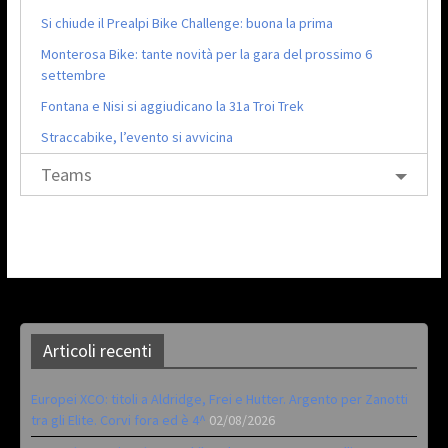
Si chiude il Prealpi Bike Challenge: buona la prima
Monterosa Bike: tante novità per la gara del prossimo 6
settembre
Fontana e Nisi si aggiudicano la 31a Troi Trek
Straccabike, l’evento si avvicina
Teams
Articoli recenti
Europei XCO: titoli a Aldridge, Frei e Hutter. Argento per Zanotti
tra gli Elite. Corvi fora ed è 4^
02/08/2026