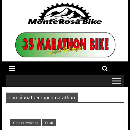
campionatoeuropeomarathon
Gare in evidenza
Gf-Mx