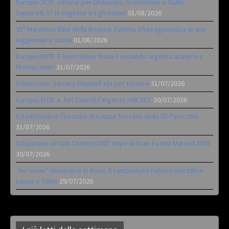
Europei XCO: vittorie per Ghibaudo, Grossmann e Gallis.
Signorelli 5^ la migliore tra gli italiani
01/08/2026
35ª Marathon Bike della Brianza: l’ultima sfida agonistica di una
leggendaria storia
01/08/2026
Europei MTB: il Team Relay firma il secondo argento azzurro a
Monteceneri
31/07/2026
Attenzione: Samara Maxwell sta per tornare
31/07/2026
Europei MTB: a Juri Zanotti l’argento nell’XCC
30/07/2026
Il 6 settembre l’esordio di Coppa Toscana della Gf Pinocchio
31/07/2026
Situazione circuiti Contest360° dopo la Gran Fondo Marradi MTB
30/07/2026
“Au revoir” Monselice in Rosa. Il campionato italiano marathon
passa a Gallio
29/07/2026