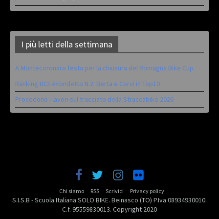
I più letti della settimana
A Montecoronaro festa per la chiusura del Romagna Bike Cup
Ranking UCI: Avondetto N.2. Berta e Corvi in Top10
Procedono i lavori sul tracciato della Straccabike 2026
Chi siamo
RSS
Scrivici
Privacy policy
S.I.S.B - Scuola Italiana SOLO BIKE. Beinasco (TO) P.Iva 08934930010.
C.f. 95559830013. Copyright 2020