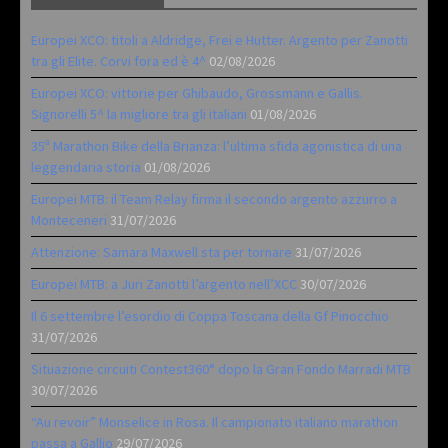
Europei XCO: titoli a Aldridge, Frei e Hutter. Argento per Zanotti
tra gli Elite. Corvi fora ed è 4^
02/08/2026
Europei XCO: vittorie per Ghibaudo, Grossmann e Gallis.
Signorelli 5^ la migliore tra gli italiani
01/08/2026
35ª Marathon Bike della Brianza: l’ultima sfida agonistica di una
leggendaria storia
01/08/2026
Europei MTB: il Team Relay firma il secondo argento azzurro a
Monteceneri
31/07/2026
Attenzione: Samara Maxwell sta per tornare
31/07/2026
Europei MTB: a Juri Zanotti l’argento nell’XCC
30/07/2026
Il 6 settembre l’esordio di Coppa Toscana della Gf Pinocchio
31/07/2026
Situazione circuiti Contest360° dopo la Gran Fondo Marradi MTB
30/07/2026
“Au revoir” Monselice in Rosa. Il campionato italiano marathon
passa a Gallio
29/07/2026