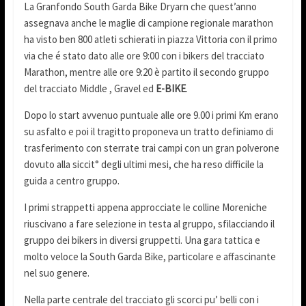
La Granfondo South Garda Bike Dryarn che quest’anno
assegnava anche le maglie di campione regionale marathon
ha visto ben 800 atleti schierati in piazza Vittoria con il primo
via che é stato dato alle ore 9:00 con i bikers del tracciato
Marathon, mentre alle ore 9:20 è partito il secondo gruppo
del tracciato Middle , Gravel ed
E-BIKE
.
Dopo lo start avvenuo puntuale alle ore 9.00 i primi Km erano
su asfalto e poi il tragitto proponeva un tratto definiamo di
trasferimento con sterrate trai campi con un gran polverone
dovuto alla siccit° degli ultimi mesi, che ha reso difficile la
guida a centro gruppo.
I primi strappetti appena approcciate le colline Moreniche
riuscivano a fare selezione in testa al gruppo, sfilacciando il
gruppo dei bikers in diversi gruppetti. Una gara tattica e
molto veloce la South Garda Bike, particolare e affascinante
nel suo genere.
Nella parte centrale del tracciato gli scorci pu’ belli con i