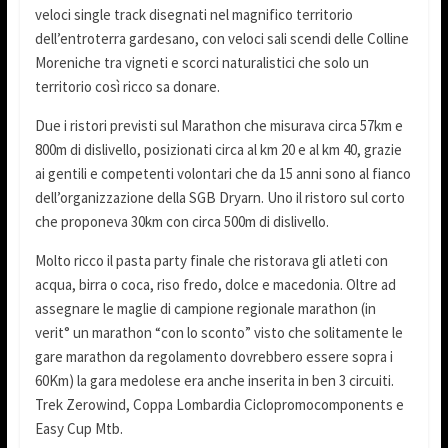
veloci single track disegnati nel magnifico territorio
dell’entroterra gardesano, con veloci sali scendi delle Colline
Moreniche tra vigneti e scorci naturalistici che solo un
territorio così ricco sa donare.
Due i ristori previsti sul Marathon che misurava circa 57km e
800m di dislivello, posizionati circa al km 20 e al km 40, grazie
ai gentili e competenti volontari che da 15 anni sono al fianco
dell’organizzazione della SGB Dryarn. Uno il ristoro sul corto
che proponeva 30km con circa 500m di dislivello.
Molto ricco il pasta party finale che ristorava gli atleti con
acqua, birra o coca, riso fredo, dolce e macedonia. Oltre ad
assegnare le maglie di campione regionale marathon (in
verit° un marathon “con lo sconto” visto che solitamente le
gare marathon da regolamento dovrebbero essere sopra i
60Km) la gara medolese era anche inserita in ben 3 circuiti.
Trek Zerowind, Coppa Lombardia Ciclopromocomponents e
Easy Cup Mtb.