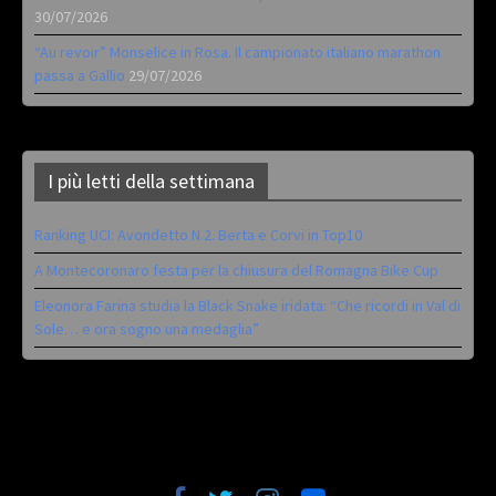
30/07/2026
“Au revoir” Monselice in Rosa. Il campionato italiano marathon
passa a Gallio
29/07/2026
I più letti della settimana
Ranking UCI: Avondetto N.2. Berta e Corvi in Top10
A Montecoronaro festa per la chiusura del Romagna Bike Cup
Eleonora Farina studia la Black Snake iridata: “Che ricordi in Val di
Sole… e ora sogno una medaglia”