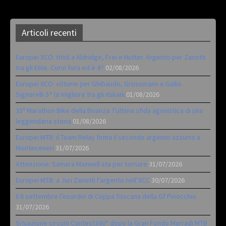
Articoli recenti
Europei XCO: titoli a Aldridge, Frei e Hutter. Argento per Zanotti
tra gli Elite. Corvi fora ed è 4^
02/08/2026
Europei XCO: vittorie per Ghibaudo, Grossmann e Gallis.
Signorelli 5^ la migliore tra gli italiani
01/08/2026
35ª Marathon Bike della Brianza: l’ultima sfida agonistica di una
leggendaria storia
01/08/2026
Europei MTB: il Team Relay firma il secondo argento azzurro a
Monteceneri
31/07/2026
Attenzione: Samara Maxwell sta per tornare
31/07/2026
Europei MTB: a Juri Zanotti l’argento nell’XCC
30/07/2026
Il 6 settembre l’esordio di Coppa Toscana della Gf Pinocchio
31/07/2026
Situazione circuiti Contest360° dopo la Gran Fondo Marradi MTB