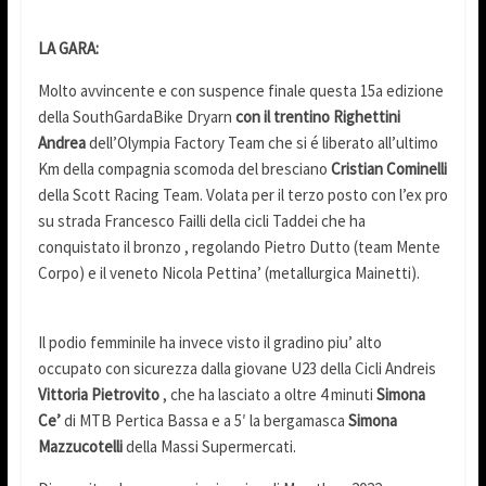
LA GARA:
Molto avvincente e con suspence finale questa 15a edizione
della SouthGardaBike Dryarn
con il trentino Righettini
Andrea
dell’Olympia Factory Team che si é liberato all’ultimo
Km della compagnia scomoda del bresciano
Cristian Cominelli
della Scott Racing Team. Volata per il terzo posto con l’ex pro
su strada Francesco Failli della cicli Taddei che ha
conquistato il bronzo , regolando Pietro Dutto (team Mente
Corpo) e il veneto Nicola Pettina’ (metallurgica Mainetti).
Il podio femminile ha invece visto il gradino piu’ alto
occupato con sicurezza dalla giovane U23 della Cicli Andreis
Vittoria Pietrovito
, che ha lasciato a oltre 4 minuti
Simona
Ce’
di MTB Pertica Bassa e a 5′ la bergamasca
Simona
Mazzucotelli
della Massi Supermercati.