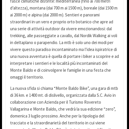
fasce climatiche distinte: mediterranea (fino ai 700 metri
d’altezza), montana (dai 700 m ai 1500 m), boreale (dai 1500 m
ai 2000 m) e alpina (dai 2000 m). Sentieri e panorami
straordinari in un vero e proprio orto botanico che apre ad
una serie di attività outdoor da vivere emozionandosi: dal
trekking, alle passeggiate a cavallo, dal Nordik Walking ai voli
in deltaplano o parapendio. La mtb è solo uno dei modi per
vivere questo paradiso incontaminato ma l’idea ispiratrice di
una nuova avventura è quella di portare i biker a scoprire e ad
interpretare i sentieri e le località più incontaminati del
Monte Baldo e di coinvolgere le famiglie in una festa che
omaggi il territorio.
La nuova sfida si chiama “Monte Baldo Bike”, una gara di mtb
di 36 km. e 1400 mt. di dislivello, organizzata dalla S.C. Avio in
collaborazione con Azienda per il Turismo Rovereto
Vallagarina e Monte Baldo, che vedrà la sua edizione “zero”,
domenica 3 luglio prossimo. Anche per la tipologia del
tracciato e la straordinarietà del territorio in cui viene