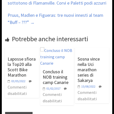
sottotono di Flamanville. Corvi e Paletti podi azzurri
Pruus, Madlen e Figueras: tre nuovi innesti al team
“Buff – ???”
→
Potrebbe anche interessarti
Laposse sfiora
Sosna vince
la Top20 alla
nella Uci
Scott Bike
marathon
Concluso il
Marathon
series di
NOB training
Sakarya
03/05/2022
camp Canarie
Commenti
15/08/2022
01/02/2017
Commenti
disabilitati
Commenti
disabilitati
disabilitati