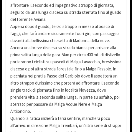
affrontare il secondo ed impegnativo strappo di giornata,
seguito da una lunga discesa su strada sterrata fino al guado
del torrente Aviana.
Appena dopo il guado, terzo strappo in mezzo al bosco di
faggi, che farà andare sicuramente fuori giri, con passaggio
davanti alla bellissima chiesetta di Madonna della neve.
Ancora una breve discesa su strada bianca per arrivare alla
prima salita lunga della gara. 5km per circa 400 mt. di dislivello
porteranno i ciclisti sui pascoli di Malga Lavacchio, brevissima
discesa e poi altra strada forestale fino a Malga Fassole. In
picchiata nei prati a Passo del Cerbiolo dove li aspetterà un
altro strappo durissimo che porterà ad affrontare il secondo
single track di giornata fino in località Novezza, dove
prenderà vita la seconda salita lunga, in parte su asfalto, poi
sterrato per passare da Malga Acque Nere e Malga
Artiloncino.
Quando la fatica inizierà a farsi sentire, mancherà poco
all’arrivo: in direzione Malga Trembarì, un’altra serie di strappi