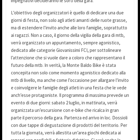
impegnativi decideranno le sorti della gara.
L’obiettivo degli organizzatori è quello di dedicare una due
giorni di festa, non solo agli atleti amanti delle ruote grasse,
ma di estendere l’invito anche alle loro famiglie, soprattutto
ai ragazzi. Non a caso, il giorno della vigilia della gara di mtb,
verrà organizzato un appuntamento, sempre agonistico,
dedicato alle categorie Giovanissimi FCI, per sottolineare
l’attenzione che si vuole dare a coloro che rappresentano il
futuro della mtb. In verità, la Monte Baldo Bike è stata
concepita non solo come momento agonistico dedicato alla
mtb di livello, ma anche come l’occasione per allargare l’invito
e coinvolgere le famiglie degli atleti in una festa che le vede
anch’esse protagoniste. Il programma di massima prevede un
evento di due giorni: sabato 2 luglio, in mattinata, verrà
organizzata un’escursione con e-bike che ricalca in gran
parte il percorso della gara. Partenza ed arrivo in loc. Dossioli
con due tappe di degustazione di prodotti del territorio. Per
tutta la giornata, verrà allestita un’area giochi dedicata ai