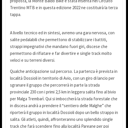
proposta, la Monte Baldo Bike è stata inserita nel Circuito
Trentino MTB e in questa edizione 2022 ne costituirà la terza
tappa.
A livello tecnico ed in sintesi, avremo una gara nervosa, con
salite pedalabili che permettono di stabilizzare i battiti,
strappi impegnativi che mandano fuori giri, discese che
permettono di rifiatare e far divertire e single track molto
veloci e su terreni diversi.
Qualche anticipazione sul percorso. La partenza è prevista in
località Dossioli in territorio di Avio, con un giro di lancio per
sgranare il gruppo che percorrerà in parte la strada
provinciale 230 con i primi 2,5 km in leggera salita fino al bivio
per Malga Trembarì. Qui si imboccherà la strada forestale che
in discesa andrà a prendere il “sentiero delle Malghe” che
riporterà il gruppo in località Dossioli dopo un bello strappo in
salita. Gli atleti, quindi, affronteranno uno splendido single
track che farà scendere fino alla località Pareane per poi