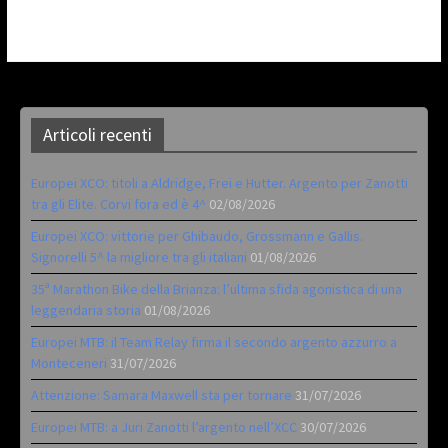
Articoli recenti
Europei XCO: titoli a Aldridge, Frei e Hutter. Argento per Zanotti
tra gli Elite. Corvi fora ed è 4^
02/08/2026
Europei XCO: vittorie per Ghibaudo, Grossmann e Gallis.
Signorelli 5^ la migliore tra gli italiani
01/08/2026
35ª Marathon Bike della Brianza: l’ultima sfida agonistica di una
leggendaria storia
01/08/2026
Europei MTB: il Team Relay firma il secondo argento azzurro a
Monteceneri
31/07/2026
Attenzione: Samara Maxwell sta per tornare
31/07/2026
Europei MTB: a Juri Zanotti l’argento nell’XCC
30/07/2026