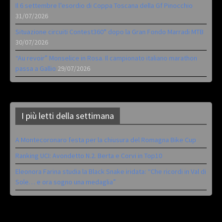
Il 6 settembre l’esordio di Coppa Toscana della Gf Pinocchio
31/07/2026
Situazione circuiti Contest360° dopo la Gran Fondo Marradi MTB
30/07/2026
“Au revoir” Monselice in Rosa. Il campionato italiano marathon
passa a Gallio
29/07/2026
I più letti della settimana
A Montecoronaro festa per la chiusura del Romagna Bike Cup
Ranking UCI: Avondetto N.2. Berta e Corvi in Top10
Eleonora Farina studia la Black Snake iridata: “Che ricordi in Val di
Sole… e ora sogno una medaglia”