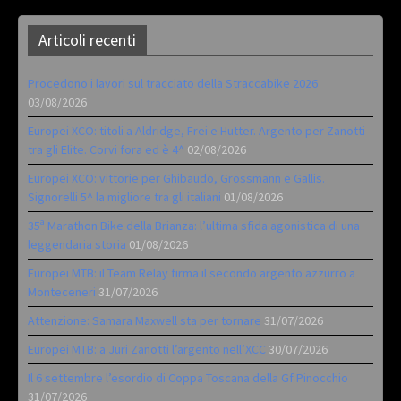
Articoli recenti
Procedono i lavori sul tracciato della Straccabike 2026
03/08/2026
Europei XCO: titoli a Aldridge, Frei e Hutter. Argento per Zanotti
tra gli Elite. Corvi fora ed è 4^
02/08/2026
Europei XCO: vittorie per Ghibaudo, Grossmann e Gallis.
Signorelli 5^ la migliore tra gli italiani
01/08/2026
35ª Marathon Bike della Brianza: l’ultima sfida agonistica di una
leggendaria storia
01/08/2026
Europei MTB: il Team Relay firma il secondo argento azzurro a
Monteceneri
31/07/2026
Attenzione: Samara Maxwell sta per tornare
31/07/2026
Europei MTB: a Juri Zanotti l’argento nell’XCC
30/07/2026
Il 6 settembre l’esordio di Coppa Toscana della Gf Pinocchio
31/07/2026