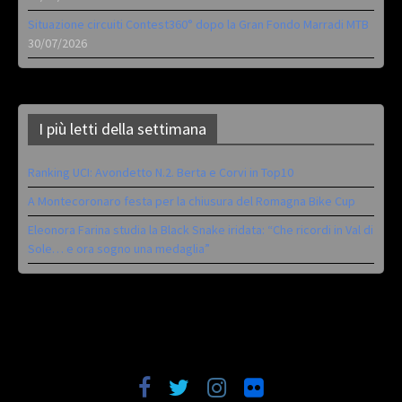
Situazione circuiti Contest360° dopo la Gran Fondo Marradi MTB
30/07/2026
I più letti della settimana
Ranking UCI: Avondetto N.2. Berta e Corvi in Top10
A Montecoronaro festa per la chiusura del Romagna Bike Cup
Eleonora Farina studia la Black Snake iridata: “Che ricordi in Val di
Sole… e ora sogno una medaglia”