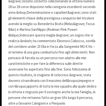
&egrave; iniziato col botto collezionando la vittoria numero
18 su 18 corse disputate nella categoria esordienti secondo
anno.&nbsp;Determinazione e caparbiet&agrave; sono stati
gli elementi chiave della prestigiosa conquista del tricolore
avendo la meglio su Benedetta Brafa (Melav&igrave; Focus
Bike) e Martina Sanfilippo (Rodman Pink Power:
&ldquo;Indossare questa maglia &egrave; un sogno che si
realizza &ndash; ha commentato Eleonora Ciabocco, sorella
del corridore under 23 Elia in forza alla Sangemini MG K Vis –
al termine di una gara combattuta fino agli ultimi metri. Non
pensavo di farcela su un percorso non adatto alle mie
caratteristiche e per fare la differenza sulle dirette
avversarie ho aspettato fino alla fine. Sono felicissima di
questo risultato, la stagione di ciclocross &egrave; stata
davvero straordinaria con il massimo dell&rsquo;impegno e
con l&rsquo;apporto di tutta la mia squadra alla quale dedico
la vittoria e ringrazio per il sostegno anche la mia famiglia, le
persone che mi hanno fatto un gran tifo lungo il percorso,
oltre a Giovanni Calvigioni e a Pierpaolo