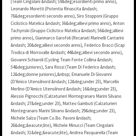
(Team Cingolani &ndash; 59&deg;esordienti primo anno),
Leonardo Moretti (Potentia Rinascita &ndash;
76&deg;esordienti secondo anno), Siro Stopponi (Gruppo
Ciclistico Matelica &ndash; 36&deg;allievi primo anno), Anton
Tachynski (Gruppo Ciclistico Matelica &ndash; 56&deg;allievi
primo anno), Gianmarco Garofoli (Recanati Marinelli Cantarini
&ndash; 20&deg;allievi secondo anno), Federico Bracci (Scap
Trodica di Morrovalle &ndash; 44&deg;allievi secondo anno),
Giovanni Schiaroli (Cycling Team Fonte Collina &ndash;
54&deg;juniores), Sara Rossi (Team Di Federico &ndash;
12&deg;donne juniores),&nbsp; Emanuele Di Giovanni
(D’Amico Utensilnord &ndash; 12&deg;under 23), Marcello
Merlino (D’Amico Utensilnord &ndash; 16&deg;under 23),
Alessio Pignocchi (Calzaturieri Montegranaro Marini Silvano
&ndash; 27&deg;under 23), Matteo Gambuti (Calzaturieri
Montegranaro Marini Silvano &ndash; 29&deg;under 23),
Michele Salza (Team Co.Bo. Pavoni &ndash;
26&deg;&eacute;lite), Michele Minucci (Team Cingolani
&ndash; 31&deg;&eacute;lite), Andrea Pasquarella (Team