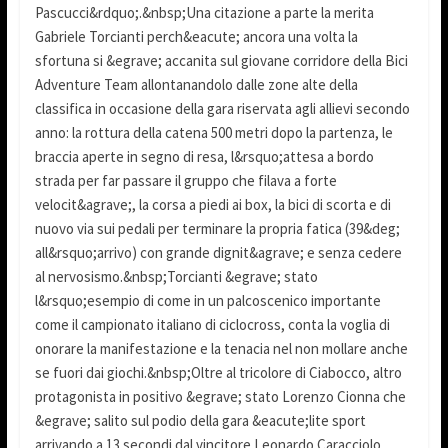
Pascucci&rdquo;.&nbsp;Una citazione a parte la merita
Gabriele Torcianti perch&eacute; ancora una volta la
sfortuna si &egrave; accanita sul giovane corridore della Bici
Adventure Team allontanandolo dalle zone alte della
classifica in occasione della gara riservata agli allievi secondo
anno: la rottura della catena 500 metri dopo la partenza, le
braccia aperte in segno di resa, l&rsquo;attesa a bordo
strada per far passare il gruppo che filava a forte
velocit&agrave;, la corsa a piedi ai box, la bici di scorta e di
nuovo via sui pedali per terminare la propria fatica (39&deg;
all&rsquo;arrivo) con grande dignit&agrave; e senza cedere
al nervosismo.&nbsp;Torcianti &egrave; stato
l&rsquo;esempio di come in un palcoscenico importante
come il campionato italiano di ciclocross, conta la voglia di
onorare la manifestazione e la tenacia nel non mollare anche
se fuori dai giochi.&nbsp;Oltre al tricolore di Ciabocco, altro
protagonista in positivo &egrave; stato Lorenzo Cionna che
&egrave; salito sul podio della gara &eacute;lite sport
arrivando a 13 secondi dal vincitore Leonardo Caracciolo