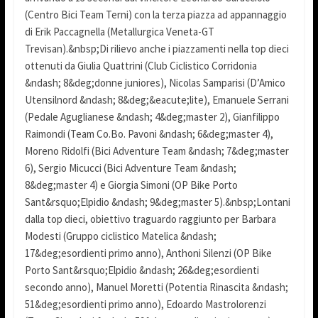
(Centro Bici Team Terni) con la terza piazza ad appannaggio
di Erik Paccagnella (Metallurgica Veneta-GT
Trevisan).&nbsp;Di rilievo anche i piazzamenti nella top dieci
ottenuti da Giulia Quattrini (Club Ciclistico Corridonia
&ndash; 8&deg;donne juniores), Nicolas Samparisi (D’Amico
Utensilnord &ndash; 8&deg;&eacute;lite), Emanuele Serrani
(Pedale Aguglianese &ndash; 4&deg;master 2), Gianfilippo
Raimondi (Team Co.Bo. Pavoni &ndash; 6&deg;master 4),
Moreno Ridolfi (Bici Adventure Team &ndash; 7&deg;master
6), Sergio Micucci (Bici Adventure Team &ndash;
8&deg;master 4) e Giorgia Simoni (OP Bike Porto
Sant&rsquo;Elpidio &ndash; 9&deg;master 5).&nbsp;Lontani
dalla top dieci, obiettivo traguardo raggiunto per Barbara
Modesti (Gruppo ciclistico Matelica &ndash;
17&deg;esordienti primo anno), Anthoni Silenzi (OP Bike
Porto Sant&rsquo;Elpidio &ndash; 26&deg;esordienti
secondo anno), Manuel Moretti (Potentia Rinascita &ndash;
51&deg;esordienti primo anno), Edoardo Mastrolorenzi