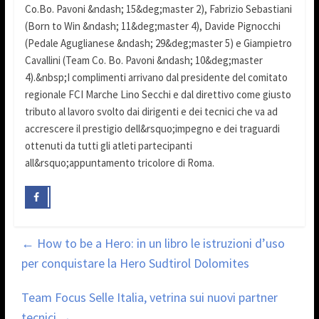
Co.Bo. Pavoni &ndash; 15&deg;master 2), Fabrizio Sebastiani
(Born to Win &ndash; 11&deg;master 4), Davide Pignocchi
(Pedale Aguglianese &ndash; 29&deg;master 5) e Giampietro
Cavallini (Team Co. Bo. Pavoni &ndash; 10&deg;master
4).&nbsp;I complimenti arrivano dal presidente del comitato
regionale FCI Marche Lino Secchi e dal direttivo come giusto
tributo al lavoro svolto dai dirigenti e dei tecnici che va ad
accrescere il prestigio dell&rsquo;impegno e dei traguardi
ottenuti da tutti gli atleti partecipanti
all&rsquo;appuntamento tricolore di Roma.
←
How to be a Hero: in un libro le istruzioni d’uso
per conquistare la Hero Sudtirol Dolomites
Team Focus Selle Italia, vetrina sui nuovi partner
tecnici
→