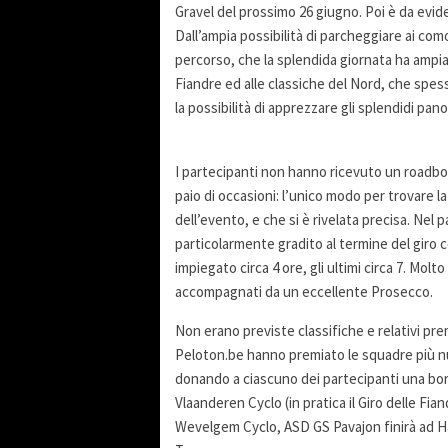
Gravel del prossimo 26 giugno. Poi è da evide
Dall’ampia possibilità di parcheggiare ai comod
percorso, che la splendida giornata ha ampiam
Fiandre ed alle classiche del Nord, che spes
la possibilità di apprezzare gli splendidi pan
I partecipanti non hanno ricevuto un roadboo
paio di occasioni: l’unico modo per trovare la
dell’evento, e che si è rivelata precisa. Nel 
particolarmente gradito al termine del giro c
impiegato circa 4 ore, gli ultimi circa 7. Molt
accompagnati da un eccellente Prosecco.
Non erano previste classifiche e relativi pre
Peloton.be hanno premiato le squadre più nu
donando a ciascuno dei partecipanti una borr
Vlaanderen Cyclo (in pratica il Giro delle Fi
Wevelgem Cyclo, ASD GS Pavajon finirà ad Ha