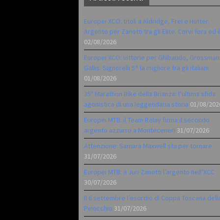
Europei XCO: titoli a Aldridge, Frei e Hutter.
Argento per Zanotti tra gli Elite. Corvi fora ed 
02/08/2026
Europei XCO: vittorie per Ghibaudo, Grossman
Gallis. Signorelli 5^ la migliore tra gli italiani
01/08/2026
35ª Marathon Bike della Brianza: l’ultima sfida
agonistica di una leggendaria storia
01/08/202
Europei MTB: il Team Relay firma il secondo
argento azzurro a Monteceneri
31/07/2026
Attenzione: Samara Maxwell sta per tornare
31/07/2026
Europei MTB: a Juri Zanotti l’argento nell’XCC
30/07/2026
Il 6 settembre l’esordio di Coppa Toscana dell
Pinocchio
31/07/2026