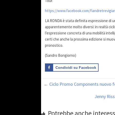
Tour.
https://www.facebook.com/fiandretrevigia
LA RONDA è stata definita espressione di un 
apparentemente molto diversi: in realtà cicl
l’espressione concreta di una mobilità intellig
certi che anche la prossima edizione si muove
pronostico.
(Sandro Bongiorno)
Condividi su Facebook
←
Ciclo Promo Components nuovo forn
Jenny Riss
Potrebbe anche interess