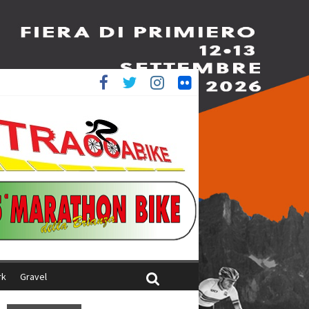
è 4^
ani
rk
Gravel