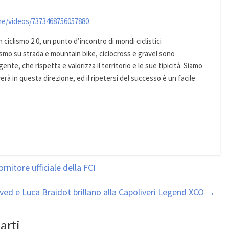
ne/videos/7373468756057880
ciclismo 2.0, un punto d’incontro di mondi ciclistici
ismo su strada e mountain bike, ciclocross e gravel sono
ente, che rispetta e valorizza il territorio e le sue tipicità. Siamo
rà in questa direzione, ed il ripetersi del successo è un facile
itore ufficiale della FCI
ved e Luca Braidot brillano alla Capoliveri Legend XCO
→
arti