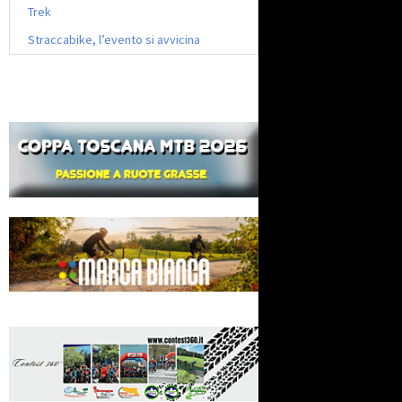
Trek
Straccabike, l’evento si avvicina