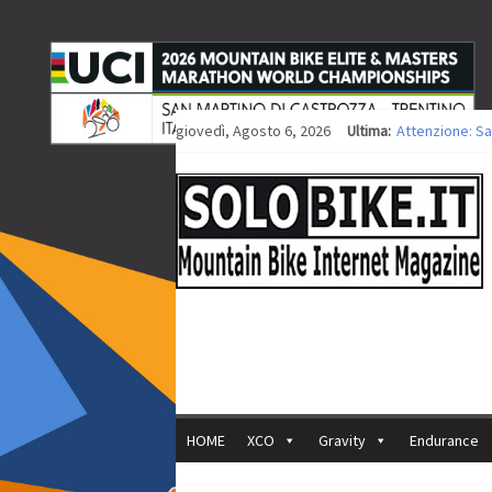
giovedì, Agosto 6, 2026
Ultima:
Attenzione: Sa
Europei XCO: ti
Europei XCO: vi
35ª Marathon Bi
Europei MTB: i
HOME
XCO
Gravity
Endurance