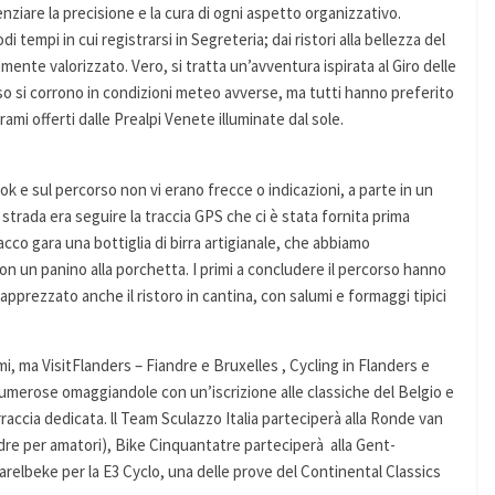
nziare la precisione e la cura di ogni aspetto organizzativo.
i tempi in cui registrarsi in Segreteria; dai ristori alla bellezza del
ente valorizzato. Vero, si tratta un’avventura ispirata al Giro delle
so si corrono in condizioni meteo avverse, ma tutti hanno preferito
orami offerti dalle Prealpi Venete illuminate dal sole.
k e sul percorso non vi erano frecce o indicazioni, a parte in un
 strada era seguire la traccia GPS che ci è stata fornita prima
pacco gara una bottiglia di birra artigianale, che abbiamo
on un panino alla porchetta. I primi a concludere il percorso hanno
o apprezzato anche il ristoro in cantina, con salumi e formaggi tipici
mi, ma VisitFlanders – Fiandre e Bruxelles , Cycling in Flanders e
merose omaggiandole con un’iscrizione alle classiche del Belgio e
accia dedicata. ll Team Sculazzo Italia parteciperà alla Ronde van
andre per amatori), Bike Cinquantatre parteciperà alla Gent-
relbeke per la E3 Cyclo, una delle prove del Continental Classics