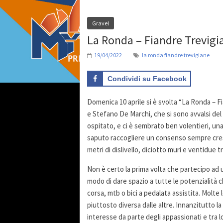
Gravel
La Ronda – Fiandre Trevigia
19/04/2022
la ronda fiandre trevigiane
Condividi su Facebook
Domenica 10 aprile si è svolta “La Ronda – 
e Stefano De Marchi, che si sono avvalsi de
ospitato, e ci è sembrato ben volentieri, un
saputo raccogliere un consenso sempre cres
metri di dislivello, diciotto muri e ventidue tr
Non è certo la prima volta che partecipo ad
modo di dare spazio a tutte le potenzialità c
corsa, mtb o bici a pedalata assistita. Molt
piuttosto diversa dalle altre. Innanzitutto la
interesse da parte degli appassionati e tra 