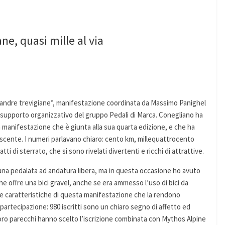
ne, quasi mille al via
Fiandre trevigiane”, manifestazione coordinata da Massimo Panighel
l supporto organizzativo del gruppo Pedali di Marca. Conegliano ha
a manifestazione che è giunta alla sua quarta edizione, e che ha
cente. I numeri parlavano chiaro: cento km, millequattrocento
atti di sterrato, che si sono rivelati divertenti e ricchi di attrattive.
 una pedalata ad andatura libera, ma in questa occasione ho avuto
he offre una bici gravel, anche se era ammesso l’uso di bici da
e le caratteristiche di questa manifestazione che la rendono
 partecipazione: 980 iscritti sono un chiaro segno di affetto ed
loro parecchi hanno scelto l’iscrizione combinata con Mythos Alpine