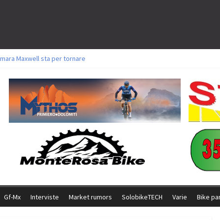
mara Maxwell sta per tornare
toli a Aldridge, Frei e Hutter. Argento per Zanotti tra gli Elite. Corvi fora ed 
ttorie per Ghibaudo, Grossmann e Gallis. Signorelli 5^ la migliore tra gli itali
ke della Brianza: l’ultima sfida agonistica di una leggendaria storia
l Team Relay firma il secondo argento azzurro a Monteceneri
Gf-Mx
Interviste
Market rumors
SolobikeTECH
Varie
Bike pa