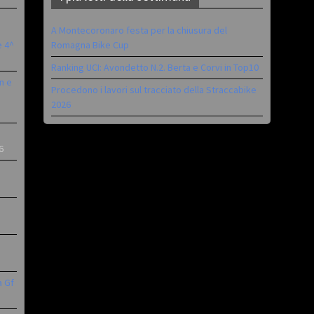
A Montecoronaro festa per la chiusura del
è 4^
Romagna Bike Cup
Ranking UCI: Avondetto N.2. Berta e Corvi in Top10
n e
Procedono i lavori sul tracciato della Straccabike
2026
6
a Gf