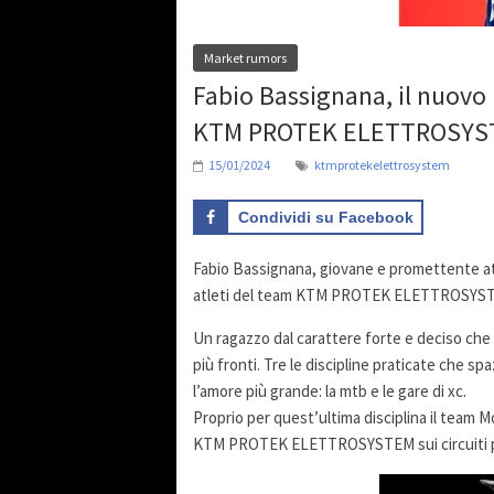
Market rumors
Fabio Bassignana, il nuovo r
KTM PROTEK ELETTROSYS
15/01/2024
ktmprotekelettrosystem
Condividi su Facebook
Fabio Bassignana, giovane e promettente atle
atleti del team KTM PROTEK ELETTROSYSTEM
Un ragazzo dal carattere forte e deciso che a
più fronti. Tre le discipline praticate che sp
l’amore più grande: la mtb e le gare di xc.
Proprio per quest’ultima disciplina il team M
KTM PROTEK ELETTROSYSTEM sui circuiti più 