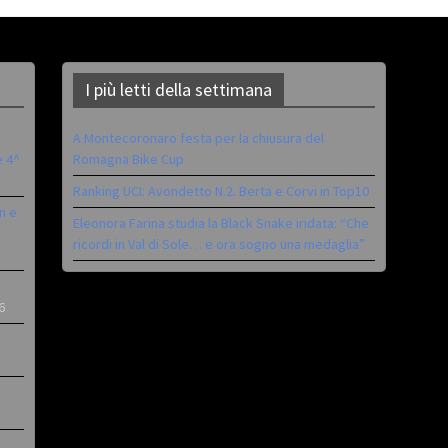
I più letti della settimana
A Montecoronaro festa per la chiusura del
è 4^
Romagna Bike Cup
Ranking UCI: Avondetto N.2. Berta e Corvi in Top10
n e
Eleonora Farina studia la Black Snake iridata: “Che
ricordi in Val di Sole… e ora sogno una medaglia”
6