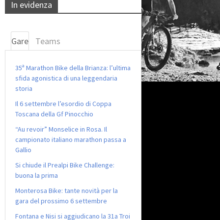
In evidenza
Gare
Teams
35ª Marathon Bike della Brianza: l’ultima
sfida agonistica di una leggendaria
storia
Il 6 settembre l’esordio di Coppa
Toscana della Gf Pinocchio
“Au revoir” Monselice in Rosa. Il
campionato italiano marathon passa a
Gallio
Si chiude il Prealpi Bike Challenge:
buona la prima
Monterosa Bike: tante novità per la
gara del prossimo 6 settembre
Fontana e Nisi si aggiudicano la 31a Troi