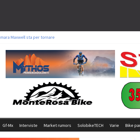
amara Maxwell sta per tornare
toli a Aldridge, Frei e Hutter. Argento per Zanotti tra gli Elite. Corvi fora ed 
ttorie per Ghibaudo, Grossmann e Gallis. Signorelli 5^ la migliore tra gli ital
ike della Brianza: l’ultima sfida agonistica di una leggendaria storia
l Team Relay firma il secondo argento azzurro a Monteceneri
Gf-Mx
Interviste
Market rumors
SolobikeTECH
Varie
Bike pa