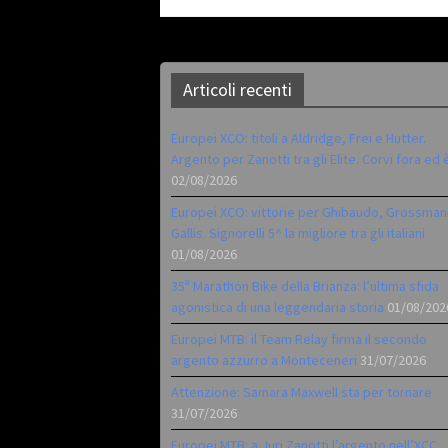
Articoli recenti
Europei XCO: titoli a Aldridge, Frei e Hutter.
Argento per Zanotti tra gli Elite. Corvi fora ed 
02/08/2026
Europei XCO: vittorie per Ghibaudo, Grossman
Gallis. Signorelli 5^ la migliore tra gli italiani
01/08/2026
35ª Marathon Bike della Brianza: l’ultima sfida
agonistica di una leggendaria storia
01/08/202
Europei MTB: il Team Relay firma il secondo
argento azzurro a Monteceneri
31/07/2026
Attenzione: Samara Maxwell sta per tornare
31/07/2026
Europei MTB: a Juri Zanotti l’argento nell’XCC