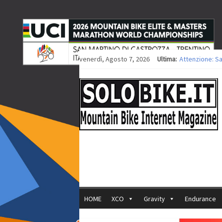
venerdì, Agosto 7, 2026
Ultima:
Attenzione: S
Europei XCO: ti
Europei XCO: vi
35ª Marathon B
Europei MTB: i
HOME
XCO
Gravity
Endurance