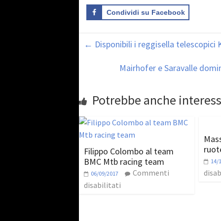
Condividi su Facebook
←
Disponibili i reggisella telescopici 
Mairhofer e Saravalle domin
Potrebbe anche interess
Mass
ruot
Filippo Colombo al team
BMC Mtb racing team
14/
Commenti
disab
06/09/2017
disabilitati