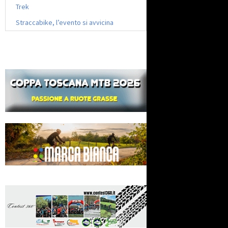
Trek
Straccabike, l’evento si avvicina