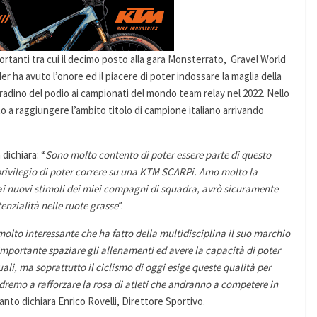
rtanti tra cui il decimo posto alla gara Monsterrato, Gravel World
der ha avuto l’onore ed il piacere di poter indossare la maglia della
radino del podio ai campionati del mondo team relay nel 2022. Nello
o a raggiungere l’ambito titolo di campione italiano arrivando
dichiara: “
Sono molto contento di poter essere parte di questo
rivilegio di poter correre su una KTM SCARPi. Amo molto la
 ai nuovi stimoli dei miei compagni di squadra, avrò sicuramente
enzialità nelle ruote grasse
”.
olto interessante che ha fatto della multidisciplina il suo marchio
mportante spaziare gli allenamenti ed avere la capacità di poter
ali, ma soprattutto il ciclismo di oggi esige queste qualità per
dremo a rafforzare la rosa di atleti che andranno a competere in
anto dichiara Enrico Rovelli, Direttore Sportivo.