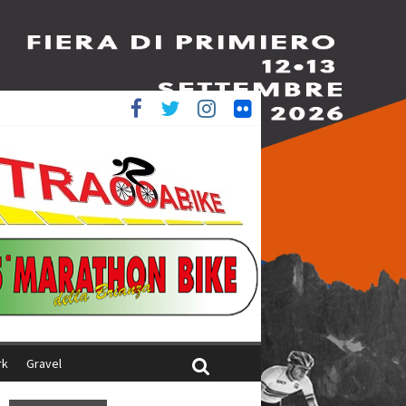
è 4^
iani
rk
Gravel