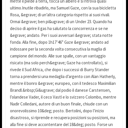
mette il piede a terra, tocca un albero e si ritrova quasi
ultimo.Inutile ribadirlo, ma Samuel Gaze, con la sua bicicletta
Rosa, &egrave; di un’altra categoria rispetto ai suoi rivali.
Ormai &egrave; ben pi&ugrave; di un Under 23. Quando ha
deciso di aprire il gas ha salutato la concorrenza e se ne
&egrave; andato. Per i suoi avversari &egrave; stata notte
fonda. Alla fine, dopo 1h17’46” Gaze &egrave; andato ad
indossare per la seconda volta consecutiva la maglia di
campione del mondo. Alle sue spalle, con un vantaggio
risicato (ma solo perch&egrave; Gaze ha controllato), si
rivede il Sud Africa, che dopo i successi di Burry Stander
torna a prendersi una medaglia d’argento con Alan Hatherly,
mentre il bonro &egrave; europeo, con il tedesco Maximilian
Brandl.&nbsp;Gi&ugrave; dal podio il danese Carstensen,
l’olandese Vader, il ceco Vastl e lo svizzero Colombo, mentre
Nadir Colledani, autore di un buon finale, chiude con un
onorevolissimo 10&deg; posto. Bertolini, dopo l’inizio
disastroso, si riprende e recupera posizioni su posizioni, ma
alla fine si deve accontentare del 18&deg; posto. Forse un