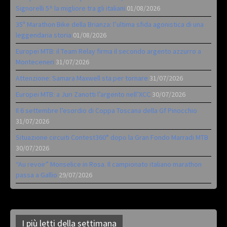
Signorelli 5^ la migliore tra gli italiani
01/08/2026
35ª Marathon Bike della Brianza: l’ultima sfida agonistica di una
leggendaria storia
01/08/2026
Europei MTB: il Team Relay firma il secondo argento azzurro a
Monteceneri
31/07/2026
Attenzione: Samara Maxwell sta per tornare
31/07/2026
Europei MTB: a Juri Zanotti l’argento nell’XCC
30/07/2026
Il 6 settembre l’esordio di Coppa Toscana della Gf Pinocchio
31/07/2026
Situazione circuiti Contest360° dopo la Gran Fondo Marradi MTB
30/07/2026
“Au revoir” Monselice in Rosa. Il campionato italiano marathon
passa a Gallio
29/07/2026
I più letti della settimana