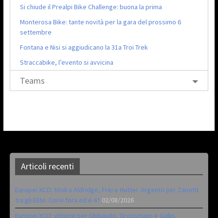
Si chiude il Prealpi Bike Challenge: buona la prima
Monterosa Bike: tante novità per la gara del prossimo 6
settembre
Fontana e Nisi si aggiudicano la 31a Troi Trek
Straccabike, l’evento si avvicina
Teams
Articoli recenti
Europei XCO: titoli a Aldridge, Frei e Hutter. Argento per Zanotti
tra gli Elite. Corvi fora ed è 4^
02/08/2026
Europei XCO: vittorie per Ghibaudo, Grossmann e Gallis.