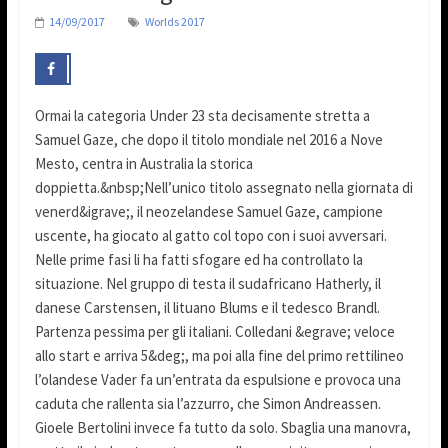
14/09/2017
Worlds 2017
Ormai la categoria Under 23 sta decisamente stretta a
Samuel Gaze, che dopo il titolo mondiale nel 2016 a Nove
Mesto, centra in Australia la storica
doppietta.&nbsp;Nell’unico titolo assegnato nella giornata di
venerd&igrave;, il neozelandese Samuel Gaze, campione
uscente, ha giocato al gatto col topo con i suoi avversari.
Nelle prime fasi li ha fatti sfogare ed ha controllato la
situazione. Nel gruppo di testa il sudafricano Hatherly, il
danese Carstensen, il lituano Blums e il tedesco Brandl.
Partenza pessima per gli italiani. Colledani &egrave; veloce
allo start e arriva 5&deg;, ma poi alla fine del primo rettilineo
l’olandese Vader fa un’entrata da espulsione e provoca una
caduta che rallenta sia l’azzurro, che Simon Andreassen.
Gioele Bertolini invece fa tutto da solo. Sbaglia una manovra,