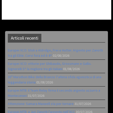
Articoli recenti
Europei XCO: titoli a Aldridge, Frei e Hutter. Argento per Zanotti
tra gli Elite. Corvi fora ed è 4^
02/08/2026
Europei XCO: vittorie per Ghibaudo, Grossmann e Gallis.
Signorelli 5^ la migliore tra gli italiani
01/08/2026
35ª Marathon Bike della Brianza: l’ultima sfida agonistica di una
leggendaria storia
01/08/2026
Europei MTB: il Team Relay firma il secondo argento azzurro a
Monteceneri
31/07/2026
Attenzione: Samara Maxwell sta per tornare
31/07/2026
Europei MTB: a Juri Zanotti l’argento nell’XCC
30/07/2026