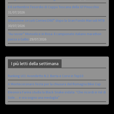
Il 6 settembre l’esordio di Coppa Toscana della Gf Pinocchio
31/07/2026
Situazione circuiti Contest360° dopo la Gran Fondo Marradi MTB
30/07/2026
“Au revoir” Monselice in Rosa. Il campionato italiano marathon
passa a Gallio
29/07/2026
I più letti della settimana
Ranking UCI: Avondetto N.2. Berta e Corvi in Top10
A Montecoronaro festa per la chiusura del Romagna Bike Cup
Eleonora Farina studia la Black Snake iridata: “Che ricordi in Val di
Sole… e ora sogno una medaglia”