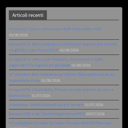
Articoli recenti
Procedono i lavori sul tracciato della Straccabike 2026
03/08/2026
Europei XCO: titoli a Aldridge, Frei e Hutter. Argento per Zanotti
tra gli Elite. Corvi fora ed è 4^
02/08/2026
Europei XCO: vittorie per Ghibaudo, Grossmann e Gallis.
Signorelli 5^ la migliore tra gli italiani
01/08/2026
35ª Marathon Bike della Brianza: l’ultima sfida agonistica di una
leggendaria storia
01/08/2026
Europei MTB: il Team Relay firma il secondo argento azzurro a
Monteceneri
31/07/2026
Attenzione: Samara Maxwell sta per tornare
31/07/2026
Europei MTB: a Juri Zanotti l’argento nell’XCC
30/07/2026
Il 6 settembre l’esordio di Coppa Toscana della Gf Pinocchio