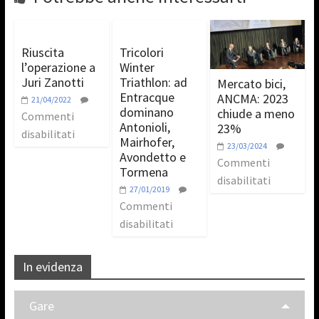
Riuscita
Tricolori
l’operazione a
Winter
Juri Zanotti
Triathlon: ad
Mercato bici,
Entracque
ANCMA: 2023
21/04/2022
dominano
chiude a meno
Commenti
Antonioli,
23%
disabilitati
Mairhofer,
23/03/2024
Avondetto e
Commenti
Tormena
disabilitati
27/01/2019
Commenti
disabilitati
In evidenza
Gare