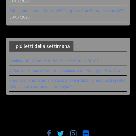
31/07/2026
Situazione circuiti Contest360° dopo la Gran Fondo Marradi MTB
30/07/2026
I più letti della settimana
Ranking UCI: Avondetto N.2. Berta e Corvi in Top10
A Montecoronaro festa per la chiusura del Romagna Bike Cup
Eleonora Farina studia la Black Snake iridata: “Che ricordi in Val di
Sole… e ora sogno una medaglia”