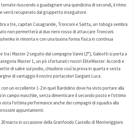
 tornate riuscendo a guadagnare una quindicina di secondi, il ritmo
 e verrà recuperato dal gruppetto inseguitore.
sembra a tre, capitan Casagrande, Tronconi e Saitta, un toboga sembra
olato non permetterà al duo nero rosso di attaccare Tronconi.
shenko in rimonta e con una buona forma fisica in continua
e tra i Master 2 seguito dal compagno Vanni (2°), Galeotti si porta a
a categoria Master 1, un pò sfortunati i nostri EliteMaster: Accordi e
ette di salire sul podio, chiudono così la prova in quarta e sesta
argine di vantaggio il nostro portacolori Gargiani Luca.
 con un eccellente 1-2 in quel Bardolino dove ha visto portare alla
ini in campo maschile, senza dimenticare il secondo posto e l’ottimo
ra vista l’ottima performance anche dei compagni di squadra alla
i prossimi appuntamenti.
mo 20 marzo in occasione della Granfondo Castello di Monteriggioni.