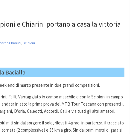
pioni e Chiarini portano a casa la vittoria
,
cardo Chiarini
scipioni
a Bacialla.
week end di marzo presente in due grandi competizioni.
rini, Failli, Vantaggiato in campo maschile e con la Scipioni in campo
è andata in atto la prima prova del MTB Tour Toscana con presenti il
ni, D’oria, Galeotti, Accordi, Galli e via tutti gli altri amatori.
 miti sin dal sorgere il sole, rilevati 4 gradi in partenza, il tracciato
 tornata (2 complessive) e 35 km a giro. Sin dai primi metri di gara si