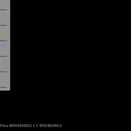
a Gf
) P.Iva 08934930010. C.f. 95559830013.