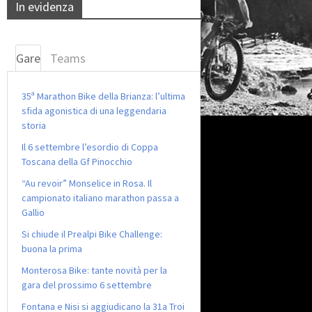
In evidenza
Gare
Teams
35ª Marathon Bike della Brianza: l’ultima
sfida agonistica di una leggendaria
storia
Il 6 settembre l’esordio di Coppa
Toscana della Gf Pinocchio
“Au revoir” Monselice in Rosa. Il
campionato italiano marathon passa a
Gallio
Si chiude il Prealpi Bike Challenge:
buona la prima
Monterosa Bike: tante novità per la
gara del prossimo 6 settembre
Fontana e Nisi si aggiudicano la 31a Troi