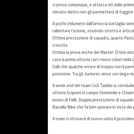
ci prova comunque, e attacca sin dalle prime
elevato dietro non gli permetterà di fuggire
A pochi chilometri dall’arrivo la battaglia 
rallentare l’azione, essendo stretto e artic
Ottima prestazione di squadra, quarto Pastu
crescita.
Ottima la prova anche dei Master: D’oria vinc
casa la prima vittoria con i nuovi colori nell
Galli che qualche errore di troppo non li perm
posizione. Tra gli Juniores vince con largo m
Il week end del team Cicli Taddei si conclude
vittoria Scipioni in campo femminile e Chiar
lavoro di Failli. Doppia prestazione di squad
Bacialla Bike che fa ben sperare in vista de
Il team si ritroverà di nuovo unito il prossi