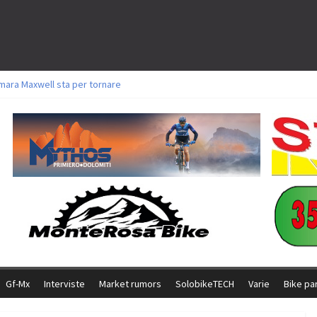
mara Maxwell sta per tornare
oli a Aldridge, Frei e Hutter. Argento per Zanotti tra gli Elite. Corvi fora ed 
torie per Ghibaudo, Grossmann e Gallis. Signorelli 5^ la migliore tra gli itali
ke della Brianza: l’ultima sfida agonistica di una leggendaria storia
l Team Relay firma il secondo argento azzurro a Monteceneri
Gf-Mx
Interviste
Market rumors
SolobikeTECH
Varie
Bike pa