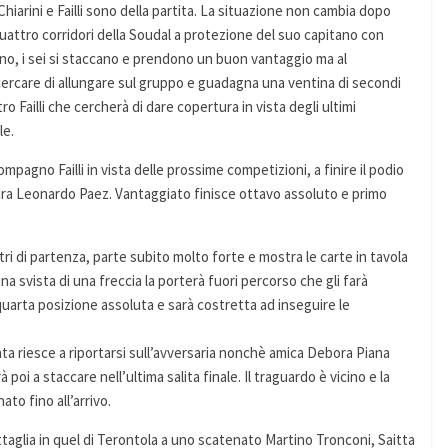
hiarini e Failli sono della partita. La situazione non cambia dopo
quattro corridori della Soudal a protezione del suo capitano con
no, i sei si staccano e prendono un buon vantaggio ma al
r cercare di allungare sul gruppo e guadagna una ventina di secondi
o Failli che cercherà di dare copertura in vista degli ultimi
le.
mpagno Failli in vista delle prossime competizioni, a finire il podio
ra Leonardo Paez. Vantaggiato finisce ottavo assoluto e primo
ri di partenza, parte subito molto forte e mostra le carte in tavola
na svista di una freccia la porterà fuori percorso che gli farà
quarta posizione assoluta e sarà costretta ad inseguire le
a riesce a riportarsi sull’avversaria nonchè amica Debora Piana
poi a staccare nell’ultima salita finale. Il traguardo è vicino e la
ato fino all’arrivo.
ttaglia in quel di Terontola a uno scatenato Martino Tronconi, Saitta