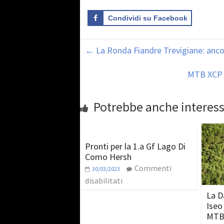
Condividi su Facebook
←
La Ronda Fiandre Trevigiane: ancor
MTB XCP R
Potrebbe anche interess
Pronti per la 1.a Gf Lago Di
Como Hersh
Commenti
30/03/2023
disabilitati
La D
Iseo 
MTB 