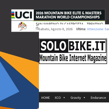
sabato, Agosto 8, 2026
Ultima:
Attenzione: Sa
Europei XCO: tit
Europei XCO: vit
35ª Marathon Bi
Europei MTB: i
HOME
XCO
Gravity
Endurance