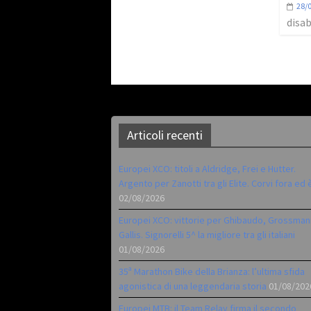
28/
disab
Articoli recenti
Europei XCO: titoli a Aldridge, Frei e Hutter.
Argento per Zanotti tra gli Elite. Corvi fora ed 
02/08/2026
Europei XCO: vittorie per Ghibaudo, Grossman
Gallis. Signorelli 5^ la migliore tra gli italiani
01/08/2026
35ª Marathon Bike della Brianza: l’ultima sfida
agonistica di una leggendaria storia
01/08/202
Europei MTB: il Team Relay firma il secondo