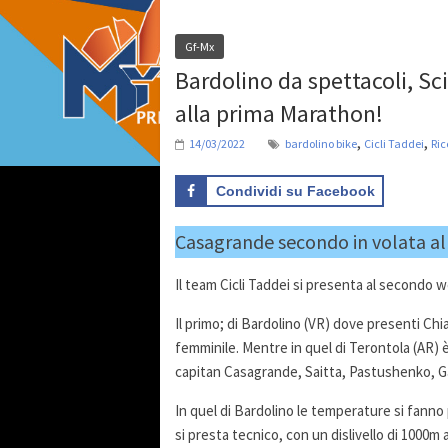
Gf-Mx
Bardolino da spettacoli, Sci
alla prima Marathon!
,
,
14/03/2022
bardolino bike
Cicli Taddei
Ric
Condividi su Facebook
Casagrande secondo in volata all
Il team Cicli Taddei si presenta al secondo 
Il primo; di Bardolino (VR) dove presenti Chia
femminile. Mentre in quel di Terontola (AR) 
capitan Casagrande, Saitta, Pastushenko, Gargia
In quel di Bardolino le temperature si fanno più
si presta tecnico, con un dislivello di 1000m a