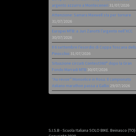
argento azzurro a Monteceneri
31/07/2026
Attenzione: Samara Maxwell sta per tornare
31/07/2026
Europei MTB: a Juri Zanotti l’argento nell’XCC
30/07/2026
Il 6 settembre l’esordio di Coppa Toscana dell
Pinocchio
31/07/2026
Situazione circuiti Contest360° dopo la Gran
Fondo Marradi MTB
30/07/2026
“Au revoir” Monselice in Rosa. Il campionato
italiano marathon passa a Gallio
29/07/2026
S.I.S.B - Scuola Italiana SOLO BIKE. Beinasco (TO