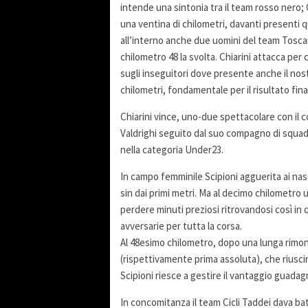
intende una sintonia tra il team rosso nero; C
una ventina di chilometri, davanti presenti 
all’interno anche due uomini del team Tosca
chilometro 48 la svolta. Chiarini attacca pe
sugli inseguitori dove presente anche il nostr
chilometri, fondamentale per il risultato fina
Chiarini vince, uno-due spettacolare con il co
Valdrighi seguito dal suo compagno di squad
nella categoria Under23.
In campo femminile Scipioni agguerita ai nast
sin dai primi metri. Ma al decimo chilometro u
perdere minuti preziosi ritrovandosi così in 
avversarie per tutta la corsa.
Al 48esimo chilometro, dopo una lunga rimont
(rispettivamente prima assoluta), che riuscirà 
Scipioni riesce a gestire il vantaggio guadagn
In concomitanza il team Cicli Taddei dava ba