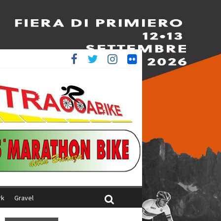
è 4^
ani
rk
Gravel