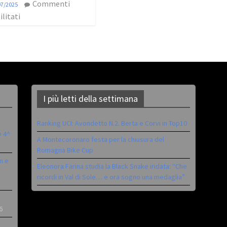
Commenti
07/2025
ilitati
I più letti della settimana
Ranking UCI: Avondetto N.2. Berta e Corvi in Top10
è 4^
A Montecoronaro festa per la chiusura del
Romagna Bike Cup
n e
Eleonora Farina studia la Black Snake iridata: “Che
ricordi in Val di Sole… e ora sogno una medaglia”
6