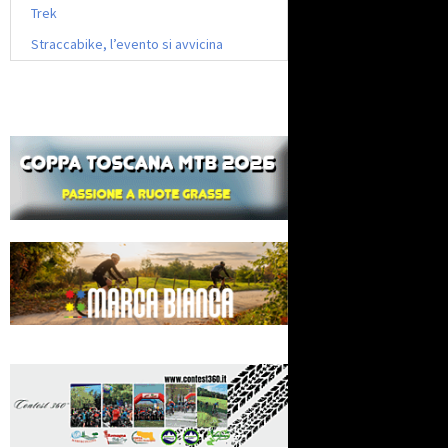
Trek
Straccabike, l’evento si avvicina