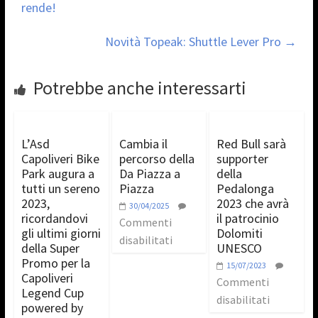
rende!
Novità Topeak: Shuttle Lever Pro
→
Potrebbe anche interessarti
L’Asd
Cambia il
Red Bull sarà
Capoliveri Bike
percorso della
supporter
Park augura a
Da Piazza a
della
tutti un sereno
Piazza
Pedalonga
2023,
2023 che avrà
30/04/2025
ricordandovi
il patrocinio
Commenti
gli ultimi giorni
Dolomiti
disabilitati
della Super
UNESCO
Promo per la
15/07/2023
Capoliveri
Commenti
Legend Cup
disabilitati
powered by