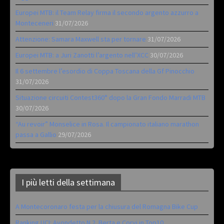
Europei MTB: il Team Relay firma il secondo argento azzurro a
Monteceneri
31/07/2026
Attenzione: Samara Maxwell sta per tornare
31/07/2026
Europei MTB: a Juri Zanotti l’argento nell’XCC
30/07/2026
Il 6 settembre l’esordio di Coppa Toscana della Gf Pinocchio
31/07/2026
Situazione circuiti Contest360° dopo la Gran Fondo Marradi MTB
30/07/2026
“Au revoir” Monselice in Rosa. Il campionato italiano marathon
passa a Gallio
29/07/2026
I più letti della settimana
A Montecoronaro festa per la chiusura del Romagna Bike Cup
Ranking UCI: Avondetto N.2. Berta e Corvi in Top10