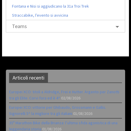
Fontana e Nisi si aggiudicano la 31a Troi Trek
Straccabike, l’evento si avvicina
Teams
Articoli recenti
Europei XCO: titoli a Aldridge, Frei e Hutter. Argento per Zanotti
tra gli Elite. Corvi fora ed è 4^
02/08/2026
Europei XCO: vittorie per Ghibaudo, Grossmann e Gallis.
Signorelli 5^ la migliore tra gli italiani
01/08/2026
35ª Marathon Bike della Brianza: l’ultima sfida agonistica di una
leggendaria storia
01/08/2026