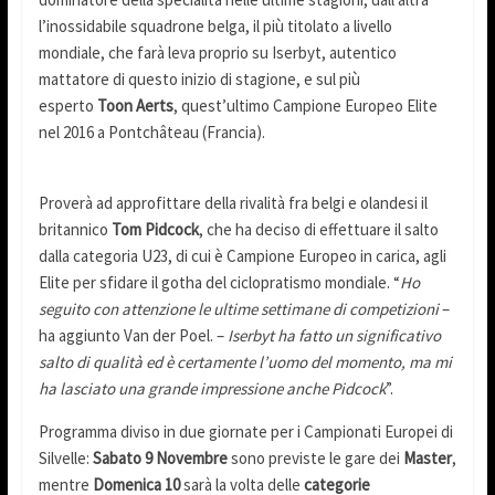
l’inossidabile squadrone belga, il più titolato a livello
mondiale, che farà leva proprio su Iserbyt, autentico
mattatore di questo inizio di stagione, e sul più
esperto
Toon Aerts
, quest’ultimo Campione Europeo Elite
nel 2016 a Pontchâteau (Francia).
Proverà ad approfittare della rivalità fra belgi e olandesi il
britannico
Tom Pidcock
, che ha deciso di effettuare il salto
dalla categoria U23, di cui è Campione Europeo in carica, agli
Elite per sfidare il gotha del ciclopratismo mondiale. “
Ho
seguito con attenzione le ultime settimane di competizioni
–
ha aggiunto Van der Poel. –
Iserbyt ha fatto un significativo
salto di qualità ed è certamente l’uomo del momento, ma mi
ha lasciato una grande impressione anche Pidcock
”.
Programma diviso in due giornate per i Campionati Europei di
Silvelle:
Sabato 9 Novembre
sono previste le gare dei
Master
,
mentre
Domenica 10
sarà la volta delle
categorie