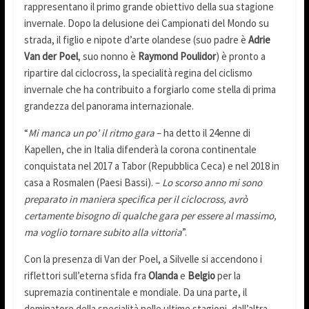
rappresentano il primo grande obiettivo della sua stagione
invernale. Dopo la delusione dei Campionati del Mondo su
strada, il figlio e nipote d’arte olandese (suo padre è
Adrie
Van der Poel
, suo nonno è
Raymond Poulidor
) è pronto a
ripartire dal ciclocross, la specialità regina del ciclismo
invernale che ha contribuito a forgiarlo come stella di prima
grandezza del panorama internazionale.
“
Mi manca un po’ il ritmo gara
– ha detto il 24enne di
Kapellen, che in Italia difenderà la corona continentale
conquistata nel 2017 a Tabor (Repubblica Ceca) e nel 2018 in
casa a Rosmalen (Paesi Bassi). –
Lo scorso anno mi sono
preparato in maniera specifica per il ciclocross, avrò
certamente bisogno di qualche gara per essere al massimo,
ma voglio tornare subito alla vittoria
”.
Con la presenza di Van der Poel, a Silvelle si accendono i
riflettori sull’eterna sfida fra
Olanda
e
Belgio
per la
supremazia continentale e mondiale. Da una parte, il
dominatore della specialità nelle ultime stagioni, dall’altra