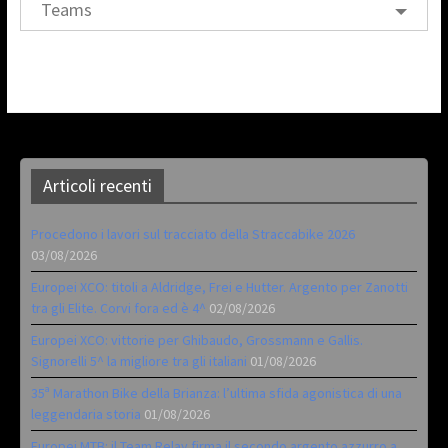
Teams
Articoli recenti
Procedono i lavori sul tracciato della Straccabike 2026
03/08/2026
Europei XCO: titoli a Aldridge, Frei e Hutter. Argento per Zanotti
tra gli Elite. Corvi fora ed è 4^
02/08/2026
Europei XCO: vittorie per Ghibaudo, Grossmann e Gallis.
Signorelli 5^ la migliore tra gli italiani
01/08/2026
35ª Marathon Bike della Brianza: l’ultima sfida agonistica di una
leggendaria storia
01/08/2026
Europei MTB: il Team Relay firma il secondo argento azzurro a