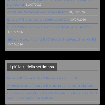
Monteceneri
31/07/2026
Attenzione: Samara Maxwell sta per tornare
31/07/2026
Europei MTB: a Juri Zanotti l’argento nell’XCC
30/07/2026
Il 6 settembre l’esordio di Coppa Toscana della Gf Pinocchio
31/07/2026
Situazione circuiti Contest360° dopo la Gran Fondo Marradi MTB
30/07/2026
I più letti della settimana
Ranking UCI: Avondetto N.2. Berta e Corvi in Top10
A Montecoronaro festa per la chiusura del Romagna Bike Cup
Eleonora Farina studia la Black Snake iridata: “Che ricordi in Val di
Sole… e ora sogno una medaglia”