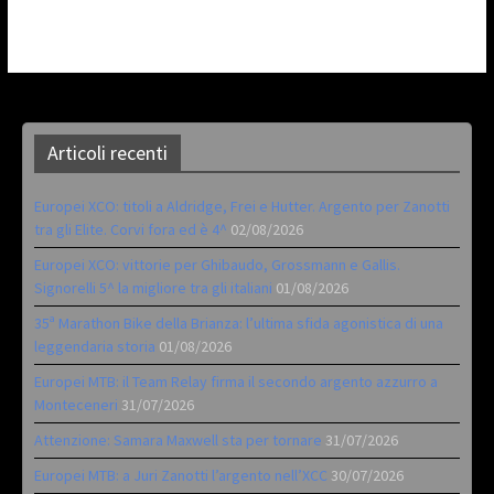
Articoli recenti
Europei XCO: titoli a Aldridge, Frei e Hutter. Argento per Zanotti
tra gli Elite. Corvi fora ed è 4^
02/08/2026
Europei XCO: vittorie per Ghibaudo, Grossmann e Gallis.
Signorelli 5^ la migliore tra gli italiani
01/08/2026
35ª Marathon Bike della Brianza: l’ultima sfida agonistica di una
leggendaria storia
01/08/2026
Europei MTB: il Team Relay firma il secondo argento azzurro a
Monteceneri
31/07/2026
Attenzione: Samara Maxwell sta per tornare
31/07/2026
Europei MTB: a Juri Zanotti l’argento nell’XCC
30/07/2026