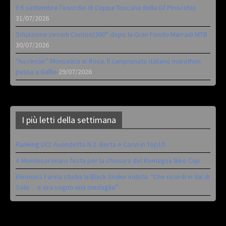
Il 6 settembre l’esordio di Coppa Toscana della Gf Pinocchio
31/07/2026
Situazione circuiti Contest360° dopo la Gran Fondo Marradi MTB
30/07/2026
“Au revoir” Monselice in Rosa. Il campionato italiano marathon
passa a Gallio
29/07/2026
I più letti della settimana
Ranking UCI: Avondetto N.2. Berta e Corvi in Top10
A Montecoronaro festa per la chiusura del Romagna Bike Cup
Eleonora Farina studia la Black Snake iridata: “Che ricordi in Val di
Sole… e ora sogno una medaglia”