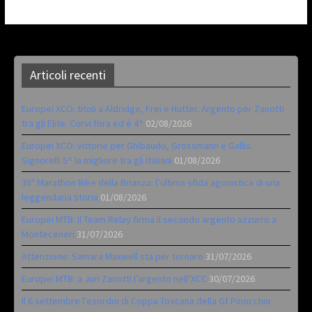
Articoli recenti
Europei XCO: titoli a Aldridge, Frei e Hutter. Argento per Zanotti
tra gli Elite. Corvi fora ed è 4^
02/08/2026
Europei XCO: vittorie per Ghibaudo, Grossmann e Gallis.
Signorelli 5^ la migliore tra gli italiani
01/08/2026
35ª Marathon Bike della Brianza: l’ultima sfida agonistica di una
leggendaria storia
01/08/2026
Europei MTB: il Team Relay firma il secondo argento azzurro a
Monteceneri
31/07/2026
Attenzione: Samara Maxwell sta per tornare
31/07/2026
Europei MTB: a Juri Zanotti l’argento nell’XCC
30/07/2026
Il 6 settembre l’esordio di Coppa Toscana della Gf Pinocchio