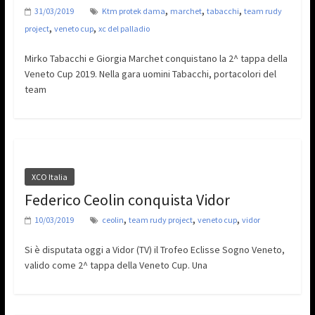
,
,
,
31/03/2019
Ktm protek dama
marchet
tabacchi
team rudy
,
,
project
veneto cup
xc del palladio
Mirko Tabacchi e Giorgia Marchet conquistano la 2^ tappa della
Veneto Cup 2019. Nella gara uomini Tabacchi, portacolori del
team
XCO Italia
Federico Ceolin conquista Vidor
,
,
,
10/03/2019
ceolin
team rudy project
veneto cup
vidor
Si è disputata oggi a Vidor (TV) il Trofeo Eclisse Sogno Veneto,
valido come 2^ tappa della Veneto Cup. Una