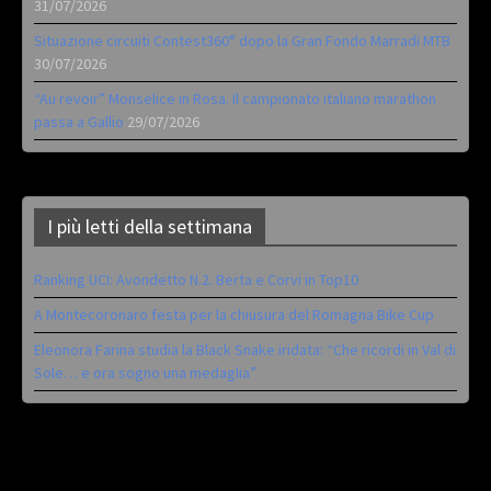
31/07/2026
Situazione circuiti Contest360° dopo la Gran Fondo Marradi MTB
30/07/2026
“Au revoir” Monselice in Rosa. Il campionato italiano marathon
passa a Gallio
29/07/2026
I più letti della settimana
Ranking UCI: Avondetto N.2. Berta e Corvi in Top10
A Montecoronaro festa per la chiusura del Romagna Bike Cup
Eleonora Farina studia la Black Snake iridata: “Che ricordi in Val di
Sole… e ora sogno una medaglia”