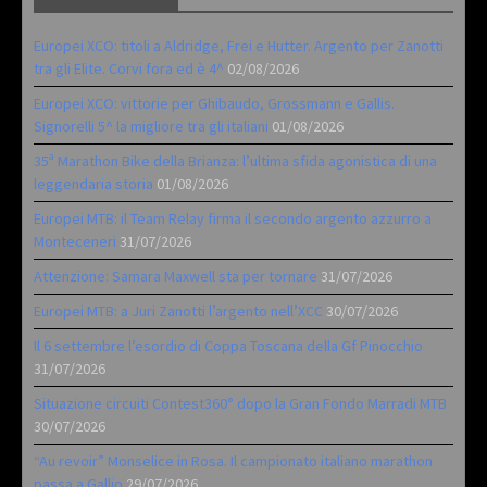
Europei XCO: titoli a Aldridge, Frei e Hutter. Argento per Zanotti
tra gli Elite. Corvi fora ed è 4^
02/08/2026
Europei XCO: vittorie per Ghibaudo, Grossmann e Gallis.
Signorelli 5^ la migliore tra gli italiani
01/08/2026
35ª Marathon Bike della Brianza: l’ultima sfida agonistica di una
leggendaria storia
01/08/2026
Europei MTB: il Team Relay firma il secondo argento azzurro a
Monteceneri
31/07/2026
Attenzione: Samara Maxwell sta per tornare
31/07/2026
Europei MTB: a Juri Zanotti l’argento nell’XCC
30/07/2026
Il 6 settembre l’esordio di Coppa Toscana della Gf Pinocchio
31/07/2026
Situazione circuiti Contest360° dopo la Gran Fondo Marradi MTB
30/07/2026
“Au revoir” Monselice in Rosa. Il campionato italiano marathon
passa a Gallio
29/07/2026