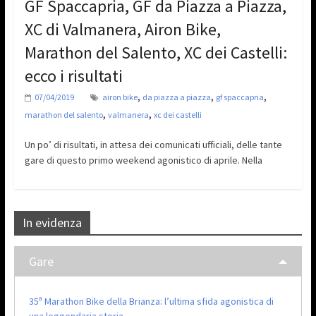
GF Spaccapria, GF da Piazza a Piazza,
XC di Valmanera, Airon Bike,
Marathon del Salento, XC dei Castelli:
ecco i risultati
,
,
,
07/04/2019
airon bike
da piazza a piazza
gf spaccapria
,
,
marathon del salento
valmanera
xc dei castelli
Un po’ di risultati, in attesa dei comunicati ufficiali, delle tante
gare di questo primo weekend agonistico di aprile. Nella
In evidenza
Gare
35ª Marathon Bike della Brianza: l’ultima sfida agonistica di