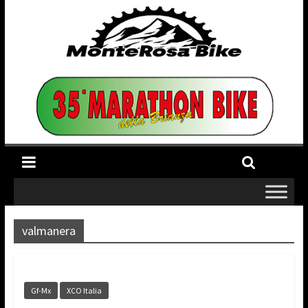
valmanera
Gf-Mx
XCO Italia