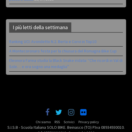
I più letti della settimana
Ranking UCI: Avondetto N.2. Berta e Corvi in Top10
A Montecoronaro festa per la chiusura del Romagna Bike Cup
Eleonora Farina studia la Black Snake iridata: “Che ricordi in Val di
Sole… e ora sogno una medaglia”
Chi siamo
RSS
Scrivici
Privacy policy
S.I.S.B - Scuola Italiana SOLO BIKE. Beinasco (TO) P.Iva 08934930010.