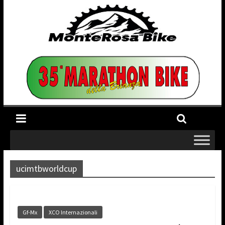
ucimtbworldcup
Gf-Mx
XCO Internazionali