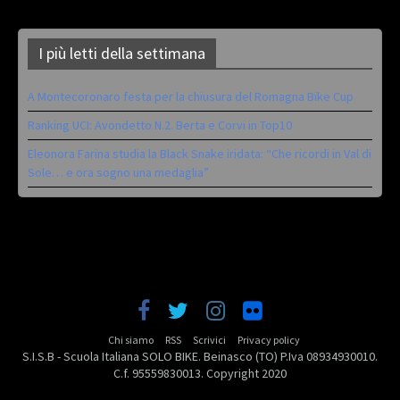
I più letti della settimana
A Montecoronaro festa per la chiusura del Romagna Bike Cup
Ranking UCI: Avondetto N.2. Berta e Corvi in Top10
Eleonora Farina studia la Black Snake iridata: “Che ricordi in Val di
Sole… e ora sogno una medaglia”
Chi siamo
RSS
Scrivici
Privacy policy
S.I.S.B - Scuola Italiana SOLO BIKE. Beinasco (TO) P.Iva 08934930010.
C.f. 95559830013. Copyright 2020