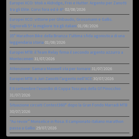
Europei XCO: titoli a Aldridge, Frei e Hutter. Argento per Zanotti
tra gli Elite. Corvi fora ed è 4^
02/08/2026
Europei XCO: vittorie per Ghibaudo, Grossmann e Gallis.
Signorelli 5^ la migliore tra gli italiani
01/08/2026
35ª Marathon Bike della Brianza: l’ultima sfida agonistica di una
leggendaria storia
01/08/2026
Europei MTB: il Team Relay firma il secondo argento azzurro a
Monteceneri
31/07/2026
Attenzione: Samara Maxwell sta per tornare
31/07/2026
Europei MTB: a Juri Zanotti l’argento nell’XCC
30/07/2026
Il 6 settembre l’esordio di Coppa Toscana della Gf Pinocchio
31/07/2026
Situazione circuiti Contest360° dopo la Gran Fondo Marradi MTB
30/07/2026
“Au revoir” Monselice in Rosa. Il campionato italiano marathon
passa a Gallio
29/07/2026