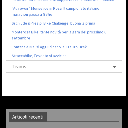
“Au revoir” Monselice in Rosa. Il campionato italiano
marathon passa a Gallio
Si chiude il Prealpi Bike Challenge: buona la prima
Monterosa Bike: tante novità per la gara del prossimo 6
settembre
Fontana e Nisi si aggiudicano la 31a Troi Trek
Straccabike, l’evento si avvicina
Teams
Articoli recenti