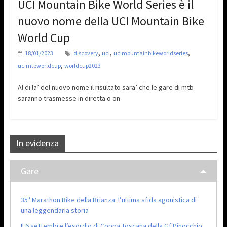
UCI Mountain Bike World Series è il
nuovo nome della UCI Mountain Bike
World Cup
,
,
,
18/01/2023
discovery
uci
ucimountainbikeworldseries
,
ucimtbworldcup
worldcup2023
Al di la’ del nuovo nome il risultato sara’ che le gare di mtb
saranno trasmesse in diretta o on
In evidenza
Gare
35ª Marathon Bike della Brianza: l’ultima sfida agonistica di
una leggendaria storia
Il 6 settembre l’esordio di Coppa Toscana della Gf Pinocchio