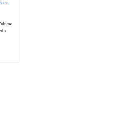
,
biker
’ultimo
ento