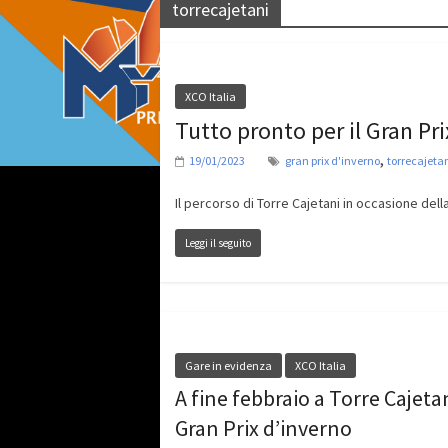
torrecajetani
XCO Italia
Tutto pronto per il Gran Pr
,
19/01/2023
gran prix d'inverno
torrecajeta
Il percorso di Torre Cajetani in occasione del
Leggi il seguito
Gare in evidenza
XCO Italia
A fine febbraio a Torre Cajetan
Gran Prix d’inverno