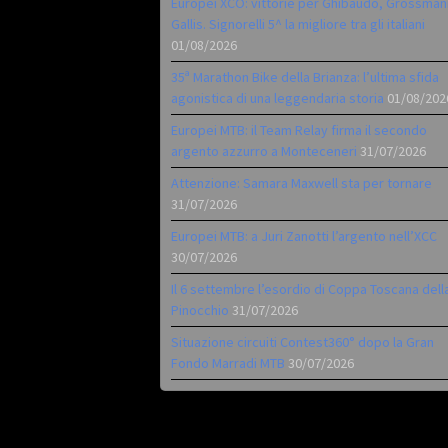
Europei XCO: vittorie per Ghibaudo, Grossman
Gallis. Signorelli 5^ la migliore tra gli italiani
01/08/2026
35ª Marathon Bike della Brianza: l’ultima sfida
agonistica di una leggendaria storia
01/08/202
Europei MTB: il Team Relay firma il secondo
argento azzurro a Monteceneri
31/07/2026
Attenzione: Samara Maxwell sta per tornare
31/07/2026
Europei MTB: a Juri Zanotti l’argento nell’XCC
30/07/2026
Il 6 settembre l’esordio di Coppa Toscana dell
Pinocchio
31/07/2026
Situazione circuiti Contest360° dopo la Gran
Fondo Marradi MTB
30/07/2026