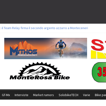
: il Team Relay firma il secondo argento azzurro a Monteceneri
lavori sul tracciato della Straccabike 2026
titoli a Aldridge, Frei e Hutter. Argento per Zanotti tra gli Elite. Corvi fora 
 vittorie per Ghibaudo, Grossmann e Gallis. Signorelli 5^ la migliore tra gli it
 Bike della Brianza: l’ultima sfida agonistica di una leggendaria storia
Gf-Mx
Interviste
Market rumors
SolobikeTECH
Varie
Bike pa