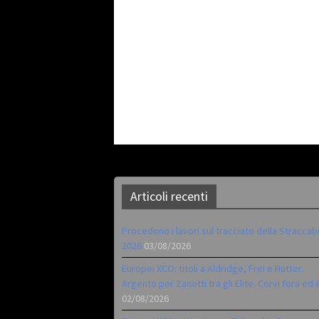
Articoli recenti
Procedono i lavori sul tracciato della Straccab
2026
03/08/2026
Europei XCO: titoli a Aldridge, Frei e Hutter.
Argento per Zanotti tra gli Elite. Corvi fora ed 
02/08/2026