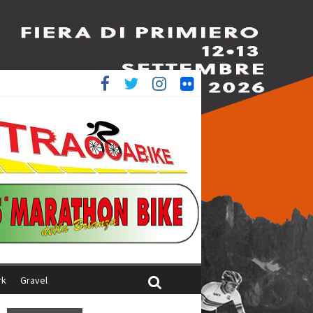
ed è 4^
aliani
rk
Gravel