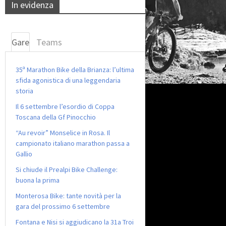
In evidenza
Gare
Teams
35ª Marathon Bike della Brianza: l’ultima
sfida agonistica di una leggendaria
storia
Il 6 settembre l’esordio di Coppa
Toscana della Gf Pinocchio
“Au revoir” Monselice in Rosa. Il
campionato italiano marathon passa a
Gallio
Si chiude il Prealpi Bike Challenge:
buona la prima
Monterosa Bike: tante novità per la
gara del prossimo 6 settembre
Fontana e Nisi si aggiudicano la 31a Troi