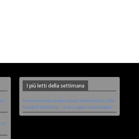
I più letti della settimana
ike
Eleonora Farina studia la Black Snake iridata: “Che
ricordi in Val di Sole… e ora sogno una medaglia”
è 4^