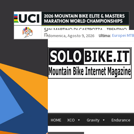
domenica, Agosto 9, 2026
Ultima:
Europei MTB
Procedono i 
Europei XCO: 
Europei XCO:
35ª Marathon
HOME
XCO
Gravity
Endurance