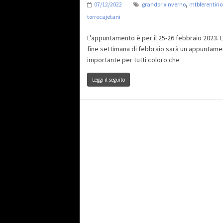
,
07/12/2022
grandprixinverno
mtbferentino
torrecajetani
L’appuntamento è per il 25-26 febbraio 2023. L
fine settimana di febbraio sarà un appuntam
importante per tutti coloro che
Leggi il seguito