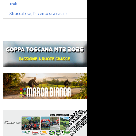
Trek
Straccabike, l’evento si avvicina