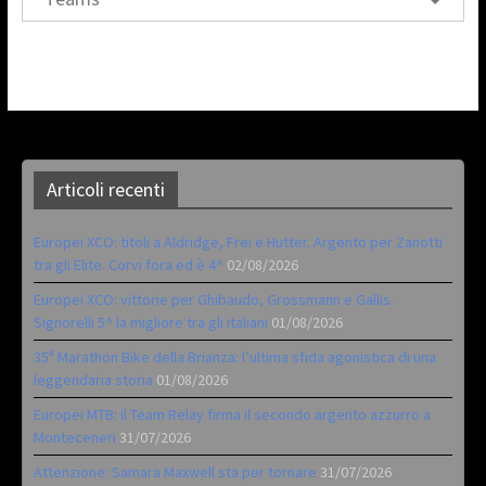
Articoli recenti
Europei XCO: titoli a Aldridge, Frei e Hutter. Argento per Zanotti
tra gli Elite. Corvi fora ed è 4^
02/08/2026
Europei XCO: vittorie per Ghibaudo, Grossmann e Gallis.
Signorelli 5^ la migliore tra gli italiani
01/08/2026
35ª Marathon Bike della Brianza: l’ultima sfida agonistica di una
leggendaria storia
01/08/2026
Europei MTB: il Team Relay firma il secondo argento azzurro a
Monteceneri
31/07/2026
Attenzione: Samara Maxwell sta per tornare
31/07/2026