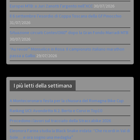
Europei MTB: a Juri Zanotti l’argento nell’XCC
30/07/2026
Il 6 settembre l’esordio di Coppa Toscana della Gf Pinocchio
31/07/2026
Situazione circuiti Contest360° dopo la Gran Fondo Marradi MTB
30/07/2026
“Au revoir” Monselice in Rosa. Il campionato italiano marathon
passa a Gallio
29/07/2026
I più letti della settimana
A Montecoronaro festa per la chiusura del Romagna Bike Cup
Ranking UCI: Avondetto N.2. Berta e Corvi in Top10
Procedono i lavori sul tracciato della Straccabike 2026
Eleonora Farina studia la Black Snake iridata: “Che ricordi in Val di
Sole… e ora sogno una medaglia”