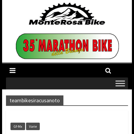
teambikesiracusanoto
Gf-Mx
Varie