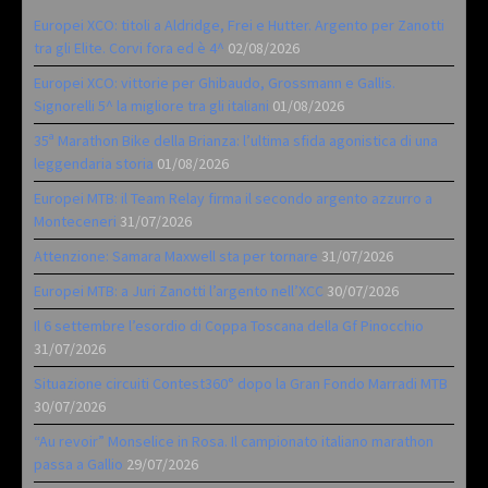
Europei XCO: titoli a Aldridge, Frei e Hutter. Argento per Zanotti
tra gli Elite. Corvi fora ed è 4^
02/08/2026
Europei XCO: vittorie per Ghibaudo, Grossmann e Gallis.
Signorelli 5^ la migliore tra gli italiani
01/08/2026
35ª Marathon Bike della Brianza: l’ultima sfida agonistica di una
leggendaria storia
01/08/2026
Europei MTB: il Team Relay firma il secondo argento azzurro a
Monteceneri
31/07/2026
Attenzione: Samara Maxwell sta per tornare
31/07/2026
Europei MTB: a Juri Zanotti l’argento nell’XCC
30/07/2026
Il 6 settembre l’esordio di Coppa Toscana della Gf Pinocchio
31/07/2026
Situazione circuiti Contest360° dopo la Gran Fondo Marradi MTB
30/07/2026
“Au revoir” Monselice in Rosa. Il campionato italiano marathon
passa a Gallio
29/07/2026