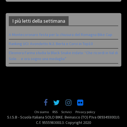
I più letti della settimana
A Montecoronaro festa per la chiusura del Romagna Bike Cup
Ranking UCI: Avondetto N.2. Berta e Corvi in Top10
Eleonora Farina studia la Black Snake iridata: “Che ricordi in Val di
Sole… e ora sogno una medaglia”
Chi siamo
RSS
Scrivici
Privacy policy
S.I.S.B - Scuola Italiana SOLO BIKE. Beinasco (TO) P.Iva 08934930010.
C.f. 95559830013. Copyright 2020