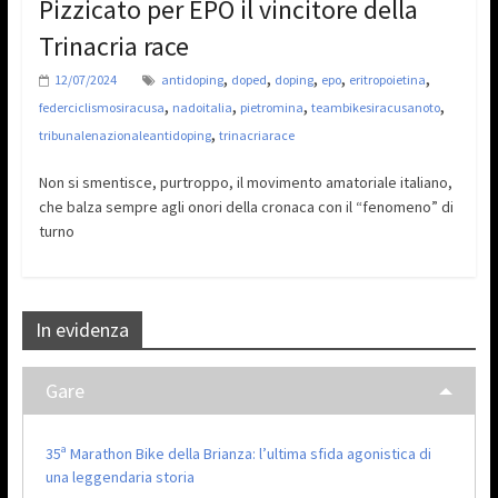
Pizzicato per EPO il vincitore della
Trinacria race
,
,
,
,
,
12/07/2024
antidoping
doped
doping
epo
eritropoietina
,
,
,
,
federciclismosiracusa
nadoitalia
pietromina
teambikesiracusanoto
,
tribunalenazionaleantidoping
trinacriarace
Non si smentisce, purtroppo, il movimento amatoriale italiano,
che balza sempre agli onori della cronaca con il “fenomeno” di
turno
In evidenza
Gare
35ª Marathon Bike della Brianza: l’ultima sfida agonistica di
una leggendaria storia